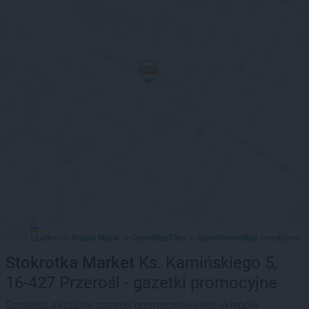
Leaflet
Stadia Maps
OpenMapTiles
OpenStreetMap
|
©
, ©
©
contributors
Stokrotka Market
Ks. Kamińskiego 5,
16-427 Przerośl - gazetki promocyjne
Sprawdź aktualne gazetki promocyjne sieci sklepów