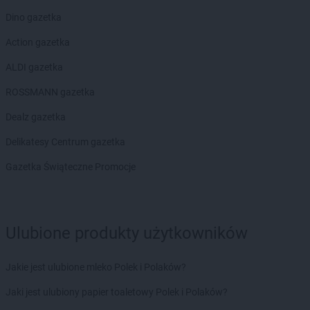
Stokrotka Market
Gliwice
Dino gazetka
Stokrotka Market
Gołąb
Action gazetka
Stokrotka Market
Gołaszyn
Stokrotka Market
Goraj
ALDI gazetka
Stokrotka Market
Gorzów Wielkopolski
ROSSMANN gazetka
Stokrotka Market
Grabiny
Stokrotka Market
Grabów nad Pilicą
Dealz gazetka
Stokrotka Market
Grodzisko Dolne
Delikatesy Centrum gazetka
Stokrotka Market
Grudziądz
Stokrotka Market
Gryfice
Gazetka Świąteczne Promocje
Stokrotka Market
Grzywna
Stokrotka Market
Gubin
Stokrotka Market
Hrubieszów
Ulubione produkty użytkowników
Stokrotka Market
Jacentów
Jakie jest ulubione mleko Polek i Polaków?
Stokrotka Market
Jarocin
Stokrotka Market
Jasieniec
Jaki jest ulubiony papier toaletowy Polek i Polaków?
Stokrotka Market
Jastrzębia