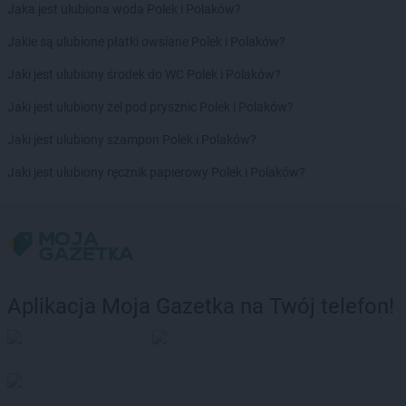
Jaka jest ulubiona woda Polek i Polaków?
Stokrotka Market
Jastrzębie-Zdrój
Stokrotka Market
Jaworzno
Jakie są ulubione płatki owsiane Polek i Polaków?
Stokrotka Market
Jedlińsk
Jaki jest ulubiony środek do WC Polek i Polaków?
Stokrotka Market
Jedwabno
Stokrotka Market
Jejkowice
Jaki jest ulubiony żel pod prysznic Polek i Polaków?
Stokrotka Market
Józefów
Jaki jest ulubiony szampon Polek i Polaków?
Stokrotka Market
Józefów nad Wisłą
Stokrotka Market
Juchnowiec Kościelny
Jaki jest ulubiony ręcznik papierowy Polek i Polaków?
Stokrotka Market
Kalej
Stokrotka Market
Kalisz
Stokrotka Market
Kamień
Stokrotka Market
Kamionka
Stokrotka Market
Karczmiska Pierwsze
Aplikacja Moja Gazetka na Twój telefon!
Stokrotka Market
Karlino
Stokrotka Market
Karpacz
Stokrotka Market
Katowice
Stokrotka Market
Kcynia
Stokrotka Market
Kędzierzyn-Koźle