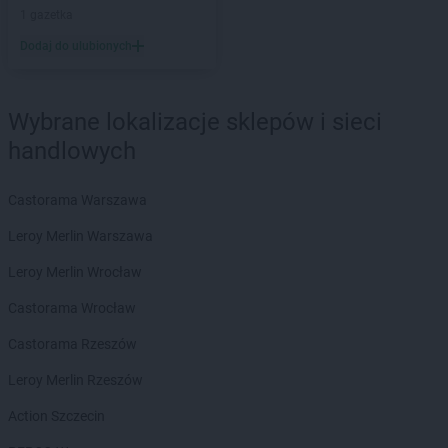
Stokrotka Market
Brzeg
1 gazetka
Stokrotka Market
Brzeg Dolny
Dodaj do ulubionych
Stokrotka Market
Brzesko
Stokrotka Market
Bydgoszcz
Stokrotka Market
Bytom
Wybrane lokalizacje sklepów i sieci
Stokrotka Market
Chełm
handlowych
Stokrotka Market
Chorzelów
Stokrotka Market
Chorzów
Castorama Warszawa
Stokrotka Market
Chrzanów
Leroy Merlin Warszawa
Stokrotka Market
Ciasna
Stokrotka Market
Cyców
Leroy Merlin Wrocław
Stokrotka Market
Czarna Białostocka
Castorama Wrocław
Stokrotka Market
Ćmielów
Castorama Rzeszów
Stokrotka Market
Dąbrowa Górnicza
Leroy Merlin Rzeszów
Stokrotka Market
Dąbrówki
Stokrotka Market
Dębowa Kłoda
Action Szczecin
Stokrotka Market
Dobrzyniewo Duże