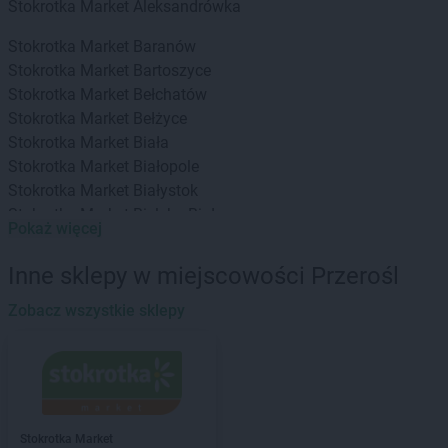
Stokrotka Market
Aleksandrówka
Stokrotka Market
Baranów
Stokrotka Market
Bartoszyce
Stokrotka Market
Bełchatów
Stokrotka Market
Bełżyce
Stokrotka Market
Biała
Stokrotka Market
Białopole
Stokrotka Market
Białystok
Stokrotka Market
Bielsko-Biała
Pokaż więcej
Stokrotka Market
Bierzwnik
Stokrotka Market
Biłgoraj
Inne sklepy w miejscowości Przerośl
Stokrotka Market
Biszcza
Stokrotka Market
Zobacz wszystkie sklepy
Błędów
Stokrotka Market
Bodzentyn
Stokrotka Market
Borne Sulinowo
Stokrotka Market
Bralin
Stokrotka Market
Branice
Stokrotka Market
Bratkowice
Stokrotka Market