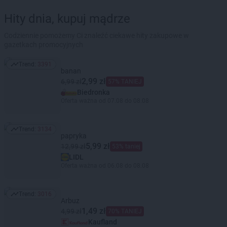
Hity dnia, kupuj mądrze
Codziennie pomożemy Ci znaleźć ciekawe hity zakupowe w
gazetkach promocyjnych
Trend:
3391
Trend: 3391
banan
2,99 zł
6,99 zł
57% TANIEJ
Biedronka
Oferta ważna od 07.08 do 08.08
Trend:
3134
Trend: 3134
papryka
5,99 zł
12,99 zł
53% taniej
LIDL
Oferta ważna od 06.08 do 08.08
Trend:
3016
Trend: 3016
Arbuz
1,49 zł
4,99 zł
70% TANIEJ
Kaufland