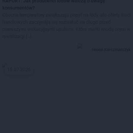
RAPORT: Jak producenci lodów walczą o uwagę
konsumentów?
Obecne temperatury zwiększają popyt na lody, ale oferty sieci
handlowych zaczynają się rozrastać na długo przed
pierwszymi wakacyjnymi upałami. Które marki wiodą prym w
rywalizacji […]
Iwona Karczmarczyk
15.07.2026