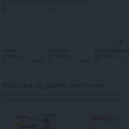
Auchan
,
Dino
,
Carrefour
,
NETTO
oraz
ALDI
Cukinia
Nektarynka
Temperówka Kapi
2,99 zł
5,99 zł
4,99 zł
3,99 zł
7,99 zł
9,39 zł
arhelan
arhelan
Au
Kończące się gazetki promocyjne
Sprawdź gazetki promocyjne, w których masz ostatnie 24h
na złapanie ofert promocyjnych, rabatów i ciekawych okazji