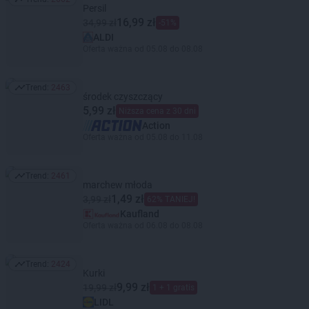
Trend: 2662
Persil
16,99 zł
34,99 zł
-51%
ALDI
Oferta ważna od 05.08 do 08.08
Trend:
2463
Trend: 2463
środek czyszczący
5,99 zł
Niższa cena z 30 dni
Action
Oferta ważna od 05.08 do 11.08
Trend:
2461
Trend: 2461
marchew młoda
1,49 zł
3,99 zł
62% TANIEJ!
Kaufland
Oferta ważna od 06.08 do 08.08
Trend:
2424
Trend: 2424
Kurki
9,99 zł
19,99 zł
1 + 1 gratis
LIDL