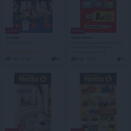
NOWA!
NOWA!
E.Leclerc
Media Markt
Powrót do szkoły
☀️Letnia ZestawoMania!☀️Kupuj
w zestawach i oszczędzaj
DO ROZPOCZĘCIA 4 DNI
AKTUALNA GAZETKA
11.08 - 31.08
24
07.08 - 12.08
15