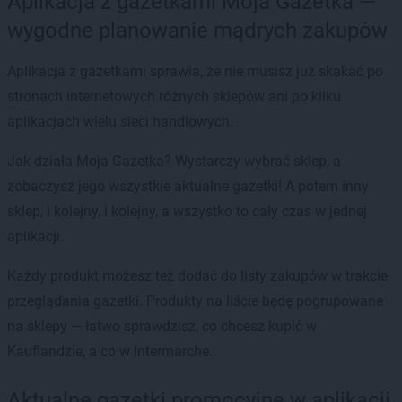
Aplikacja z gazetkami Moja Gazetka —
wygodne planowanie mądrych zakupów
Aplikacja z gazetkami sprawia, że nie musisz już skakać po
stronach internetowych różnych sklepów ani po kilku
aplikacjach wielu sieci handlowych.
Jak działa Moja Gazetka? Wystarczy wybrać sklep, a
zobaczysz jego wszystkie aktualne gazetki! A potem inny
sklep, i kolejny, i kolejny, a wszystko to cały czas w jednej
aplikacji.
Każdy produkt możesz też dodać do listy zakupów w trakcie
przeglądania gazetki. Produkty na liście będę pogrupowane
na sklepy — łatwo sprawdzisz, co chcesz kupić w
Kauflandzie, a co w Intermarche.
Aktualne gazetki promocyjne w aplikacji