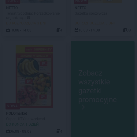
NOWA!
NOWA!
NETTO
NETTO
Temat tygodnia: Porządkowanie i
Gazetka spożywcza
organizacja 🗃️
DO ROZPOCZĘCIA 3 DNI
DO ROZPOCZĘCIA 3 DNI
10.08 - 14.08
4
10.08 - 14.08
38
Zobacz
wszystkie
gazetki
promocyjne
NOWA!
POLOmarket
Super HITY na weekend
DO KOŃCA 1 DZIEŃ
06.08 - 08.08
4