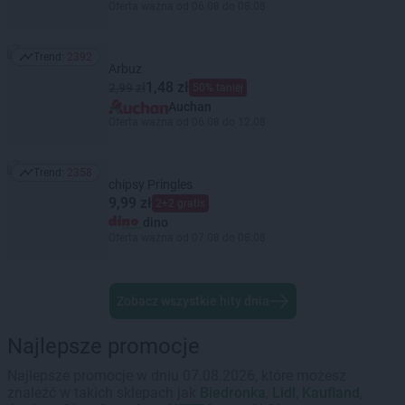
Oferta ważna od 06.08 do 08.08
Trend:
2392
Trend: 2392
Arbuz
1,48 zł
2,99 zł
50% taniej
Auchan
Oferta ważna od 06.08 do 12.08
Trend:
2358
Trend: 2358
chipsy Pringles
9,99 zł
2+2 gratis
dino
Oferta ważna od 07.08 do 08.08
Zobacz wszystkie hity dnia
Najlepsze promocje
Najlepsze promocje w dniu 07.08.2026, które możesz
znaleźć w takich sklepach jak
Biedronka
,
Lidl
,
Kaufland
,