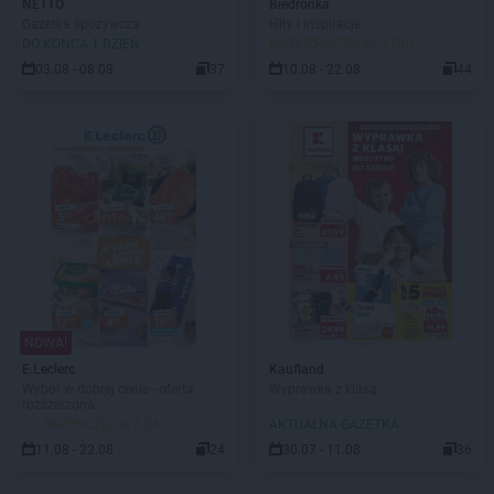
NETTO
Biedronka
Gazetka spożywcza
Hity i inspiracje
DO KOŃCA 1 DZIEŃ
DO ROZPOCZĘCIA 3 DNI
03.08 - 08.08
37
10.08 - 22.08
44
NOWA!
E.Leclerc
Kaufland
Wybór w dobrej cenie - oferta
Wyprawka z klasą
rozszerzona
DO ROZPOCZĘCIA 4 DNI
AKTUALNA GAZETKA
11.08 - 22.08
24
30.07 - 11.08
36