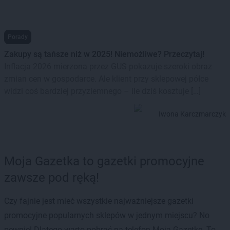
Porady
Zakupy są tańsze niż w 2025! Niemożliwe? Przeczytaj!
Inflacja 2026 mierzona przez GUS pokazuje szeroki obraz
zmian cen w gospodarce. Ale klient przy sklepowej półce
widzi coś bardziej przyziemnego – ile dziś kosztuje […]
Iwona Karczmarczyk
Moja Gazetka to gazetki promocyjne
zawsze pod ręką!
Czy fajnie jest mieć wszystkie najważniejsze gazetki
promocyjne popularnych sklepów w jednym miejscu? No
pewnie! Dlatego warto pobrać na telefon Moją Gazetkę. To