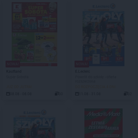
NOWA!
NOWA!
Kaufland
E.Leclerc
Super Sobota
Powrót do szkoły - oferta
rozszerzona
JUŻ OD JUTRA!
DO ROZPOCZĘCIA 4 DNI
08.08 - 08.08
30
11.08 - 31.08
32