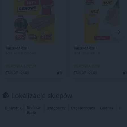
BRICOMARCHE
BRICOMARCHE
Totalne hity cenowe
HOT cena Online!
DO KOŃCA 1 DZIEŃ
DO KOŃCA 2 DNI
29.07 - 08.08
9
29.07 - 09.08
Lokalizacje sklepów
Bielsko-
Białystok
Bydgoszcz
Częstochowa
Gdańsk
Gdy
Biała