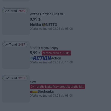
Trend:
2640
Trend: 2640
Wrzos Garden Girls XL
8,99 zł
NETTO
Oferta ważna od 03.08 do 08.08
Trend:
2487
Trend: 2487
środek czyszczący
5,99 zł
Niższa cena z 30 dni
Action
Oferta ważna od 05.08 do 11.08
Trend:
2233
Trend: 2233
skyr
2+1 gratis Najtańszy produkt gratis Mieszaj dowolnie Limit dzienny 6 szt. (maks. 2 gratis) na kartę Moja Biedronka.
Biedronka
Oferta ważna od 03.08 do 08.08