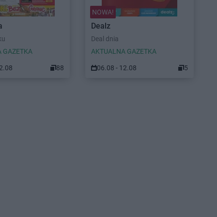
NOWA!
a
Dealz
ku
Deal dnia
 GAZETKA
AKTUALNA GAZETKA
12.08
88
06.08 - 12.08
5