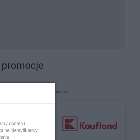
i promocje
kety. Najlepsze promocje i najniższe ceny!
emy dostęp i
lne identyfikatory,
iania