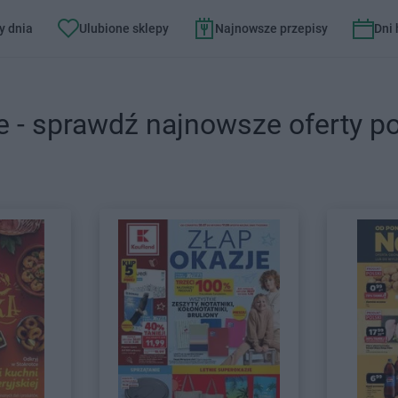
y dnia
Ulubione sklepy
Najnowsze przepisy
Dni
e - sprawdź najnowsze oferty p