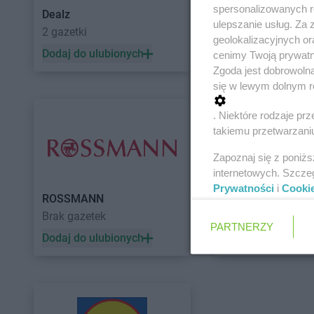
spersonalizowanych re
Dealz
POLOmarket
ulepszanie usług. Za
2 gazetki
10 gazetek
geolokalizacyjnych or
Dodaj do ulubionych
Dodaj do ulubiony
cenimy Twoją prywatno
Zgoda jest dobrowoln
się w lewym dolnym r
. Niektóre rodzaje p
takiemu przetwarzaniu
Zapoznaj się z poniż
internetowych. Szcze
Prywatności
i
Cooki
ROSSMANN
Auchan
Brak gazetek
5 gazetek
PARTNERZY
Dodaj do ulubionych
Dodaj do ulubiony