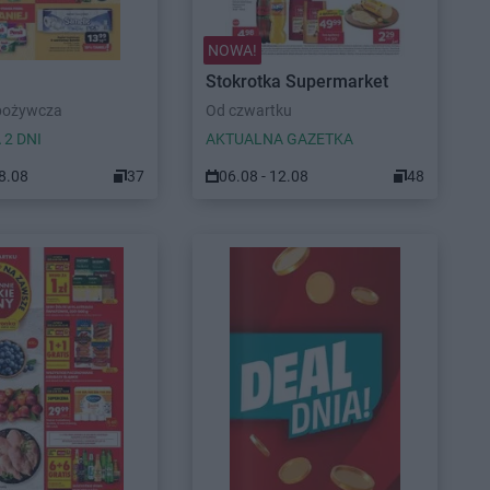
NOWA!
Stokrotka Supermarket
pożywcza
Od czwartku
 2 DNI
AKTUALNA GAZETKA
08.08
37
06.08 - 12.08
48