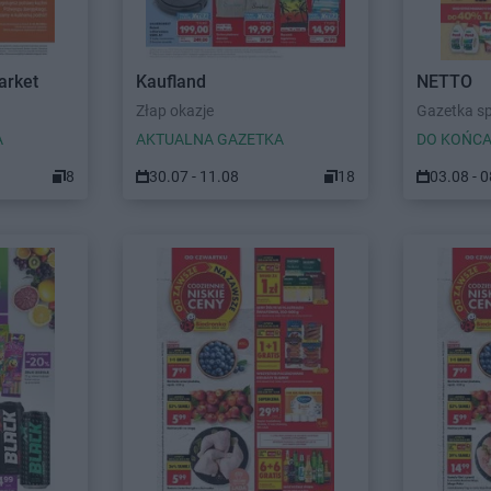
arket
Kaufland
NETTO
Złap okazje
Gazetka s
A
AKTUALNA GAZETKA
DO KOŃCA
8
30.07 - 11.08
18
03.08 - 