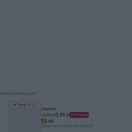
etkach promocyjnych
Trend:
3132
Trend: 3132
papryka
5,99 zł
12,99 zł
53% taniej
LIDL
Oferta ważna od 06.08 do 08.08