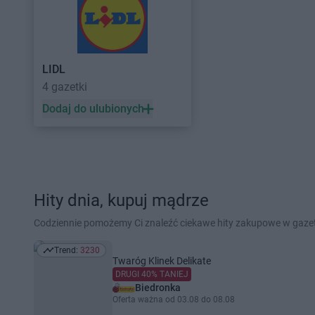
LIDL
4 gazetki
Dodaj do ulubionych
Hity dnia, kupuj mądrze
Codziennie pomożemy Ci znaleźć ciekawe hity zakupowe w gaz
Trend:
3230
Trend: 3230
Twaróg Klinek Delikate
DRUGI 40% TANIEJ
Biedronka
Oferta ważna od 03.08 do 08.08