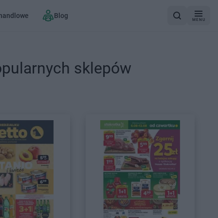
 handlowe
Blog
MENU
opularnych sklepów