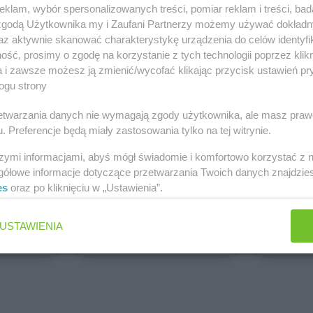
klam, wybór spersonalizowanych treści, pomiar reklam i treści, bad
PEPCO
dino
 zgodą Użytkownika my i Zaufani Partnerzy możemy używać dokład
Brak gazetek
1 gazetk
az aktywnie skanować charakterystykę urządzenia do celów identyfi
ch
Dodaj do ulubionych
Dodaj do
ść, prosimy o zgodę na korzystanie z tych technologii poprzez klikn
a i zawsze możesz ją zmienić/wycofać klikając przycisk ustawień pr
ogu strony
rzetwarzania danych nie wymagają zgody użytkownika, ale masz praw
. Preferencje będą miały zastosowania tylko na tej witrynie.
szymi informacjami, abyś mógł świadomie i komfortowo korzystać z
gółowe informacje dotyczące przetwarzania Twoich danych znajdzi
es
oraz po kliknięciu w „Ustawienia”.
ALDI
Biedronk
5 gazetek
9 gazetek
USTAWIENIA
ch
Dodaj do ulubionych
Dodaj do