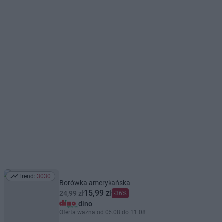
Trend:
3030
Trend: 3030
Borówka amerykańska
15,99 zł
24,99 zł
-36%
dino
Oferta ważna od 05.08 do 11.08