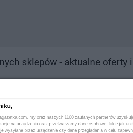
ych sklepów - aktualne oferty 
jdziesz tutaj sklepy należące do lokalnych sieci oraz duże, znane super- i hipermar
niku,
jagazetka.com, my oraz naszych 1160 zaufanych partnerów uzyskuj
cje na urządzeniu oraz przetwarzamy dane osobowe, takie jak unika
je wysyłane przez urządzenie czy dane przeglądania w celu zapewn