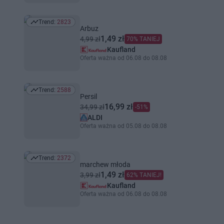
Trend:
2823
Trend: 2823
Arbuz
1,49 zł
4,99 zł
70% TANIEJ
Kaufland
Oferta ważna od 06.08 do 08.08
Trend:
2588
Trend: 2588
Persil
16,99 zł
34,99 zł
-51%
ALDI
Oferta ważna od 05.08 do 08.08
Trend:
2372
Trend: 2372
marchew młoda
1,49 zł
3,99 zł
62% TANIEJ!
Kaufland
Oferta ważna od 06.08 do 08.08