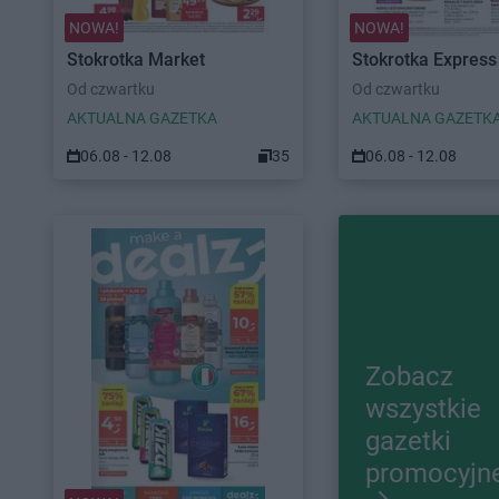
NOWA!
NOWA!
Stokrotka Market
Stokrotka Express
Od czwartku
Od czwartku
AKTUALNA GAZETKA
AKTUALNA GAZETK
06.08 - 12.08
35
06.08 - 12.08
Zobacz
wszystkie
gazetki
promocyjn