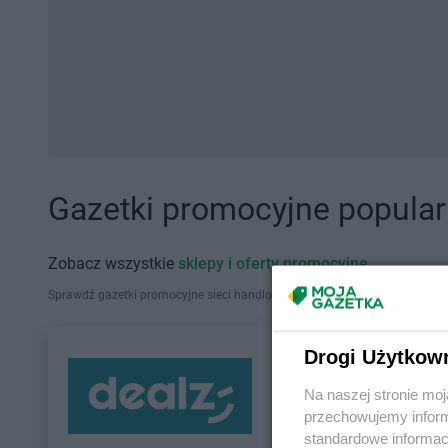
Gazetki promocyjne popularn
Zobacz wszystkie
sklepy i oferty promocyjne
Sprawdź gazetki promocyjne sieci handlowych, które działają w Polsce. Zna
Drogi Użytkow
Na naszej stronie mo
przechowujemy informa
standardowe informac