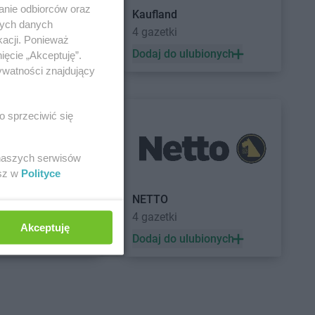
anie odbiorców oraz
Kaufland
nych danych
a
4 gazetki
kacji. Ponieważ
 ulubionych
Dodaj do ulubionych
ięcie „Akceptuję”.
ywatności znajdujący
o sprzeciwić się
 naszych serwisów
esz w
Polityce
a
NETTO
4 gazetki
Akceptuję
 ulubionych
Dodaj do ulubionych