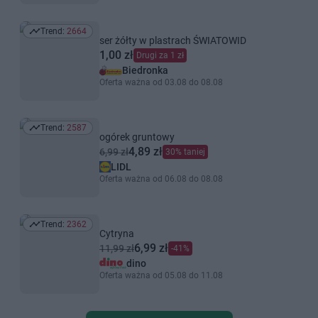
Trend:
2664
Trend: 2664
ser żółty w plastrach ŚWIATOWID
1,00 zł
Drugi za 1 zł
Biedronka
Oferta ważna od 03.08 do 08.08
Trend:
2587
Trend: 2587
ogórek gruntowy
4,89 zł
6,99 zł
30% taniej
LIDL
Oferta ważna od 06.08 do 08.08
Trend:
2362
Trend: 2362
Cytryna
6,99 zł
11,99 zł
-41%
dino
Oferta ważna od 05.08 do 11.08