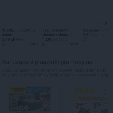
Ścierka do naczyń La
Bezprzewodowe
Czereśnie
9,99 zł
Sonata
słuchawki douszne
24,99 zł
3,99 zł
42,98 zł
6,99 zł
68,95 zł
Action
Action
Kończące się gazetki promocyjne
Sprawdź gazetki promocyjne, w których masz ostatnie 24h
na złapanie ofert promocyjnych, rabatów i ciekawych okazji