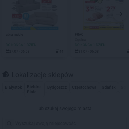
abra meble
FRAC
Ogólna
DO KOŃCA 1 DZIEŃ
DO KOŃCA 1 DZIEŃ
27.07 - 06.08
44
31.07 - 06.08
Lokalizacje sklepów
Bielsko-
Białystok
Bydgoszcz
Częstochowa
Gdańsk
Gdy
Biała
lub szukaj swojego miasta