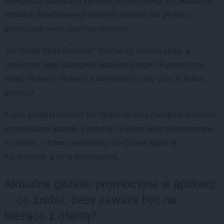
Aplikacja z gazetkami sprawia, że nie musisz już skakać po
stronach internetowych różnych sklepów ani po kilku
aplikacjach wielu sieci handlowych.
Jak działa Moja Gazetka? Wystarczy wybrać sklep, a
zobaczysz jego wszystkie aktualne gazetki! A potem inny
sklep, i kolejny, i kolejny, a wszystko to cały czas w jednej
aplikacji.
Każdy produkt możesz też dodać do listy zakupów w trakcie
przeglądania gazetki. Produkty na liście będę pogrupowane
na sklepy — łatwo sprawdzisz, co chcesz kupić w
Kauflandzie, a co w Intermarche.
Aktualne gazetki promocyjne w aplikacji
— co zrobić, żeby zawsze być na
bieżąco z ofertą?