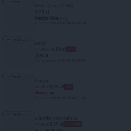
Trend:
2631
Trend: 2631
Wrzos Garden Girls XL
8,99 zł
NETTO
Oferta ważna od 03.08 do 08.08
Trend:
2557
Trend: 2557
Persil
16,99 zł
34,99 zł
-51%
ALDI
Oferta ważna od 05.08 do 08.08
Trend:
2363
Trend: 2363
Cytryna
6,99 zł
11,99 zł
-41%
dino
Oferta ważna od 05.08 do 11.08
Trend:
2268
Trend: 2268
Borówka amerykańska
5,99 zł
14,98 zł
1+1 gratis
Biedronka