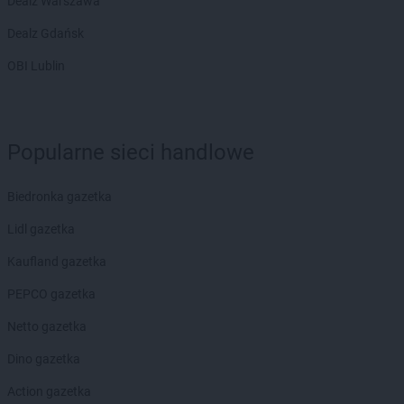
Dealz Warszawa
Dealz Gdańsk
OBI Lublin
Popularne sieci handlowe
Biedronka gazetka
Lidl gazetka
Kaufland gazetka
PEPCO gazetka
Netto gazetka
Dino gazetka
Action gazetka