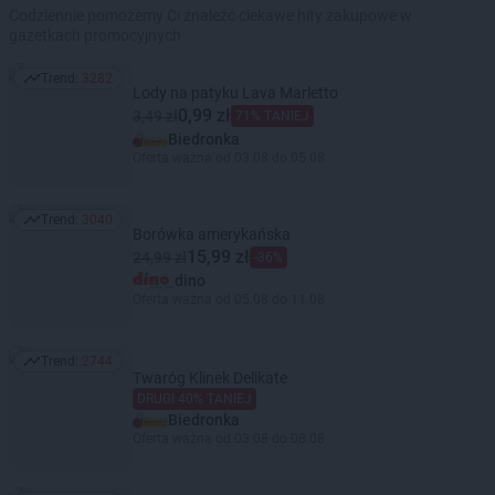
Codziennie pomożemy Ci znaleźć ciekawe hity zakupowe w
gazetkach promocyjnych
Trend:
3282
Trend: 3282
Lody na patyku Lava Marletto
0,99 zł
3,49 zł
71% TANIEJ
Biedronka
Oferta ważna od 03.08 do 05.08
Trend:
3040
Trend: 3040
Borówka amerykańska
15,99 zł
24,99 zł
-36%
dino
Oferta ważna od 05.08 do 11.08
Trend:
2744
Trend: 2744
Twaróg Klinek Delikate
DRUGI 40% TANIEJ
Biedronka
Oferta ważna od 03.08 do 08.08