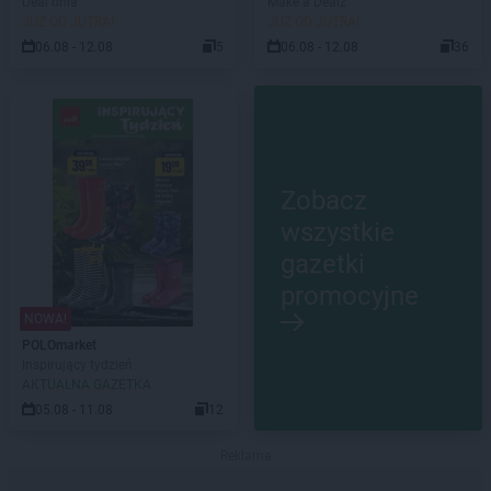
Deal dnia
Make a Dealz
JUŻ OD JUTRA!
JUŻ OD JUTRA!
06.08 - 12.08
5
06.08 - 12.08
36
Zobacz
wszystkie
gazetki
promocyjne
NOWA!
POLOmarket
Inspirujący tydzień
AKTUALNA GAZETKA
05.08 - 11.08
12
Reklama