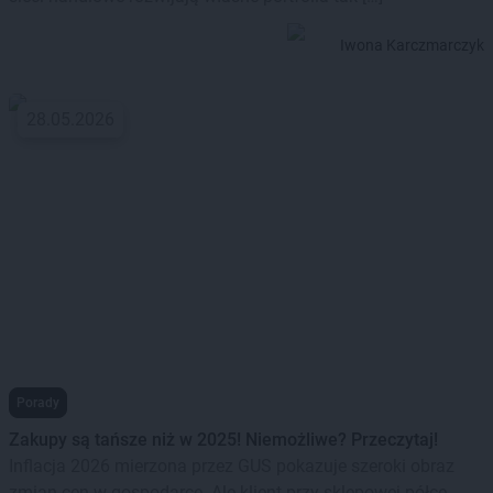
Iwona Karczmarczyk
28.05.2026
Porady
Zakupy są tańsze niż w 2025! Niemożliwe? Przeczytaj!
Inflacja 2026 mierzona przez GUS pokazuje szeroki obraz
zmian cen w gospodarce. Ale klient przy sklepowej półce