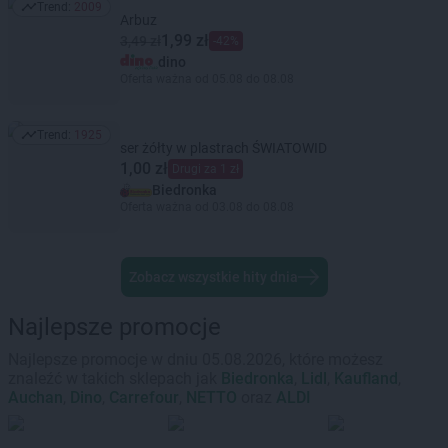
Trend:
2009
Trend: 2009
Arbuz
1,99 zł
3,49 zł
-42%
dino
Oferta ważna od 05.08 do 08.08
Trend:
1925
Trend: 1925
ser żółty w plastrach ŚWIATOWID
1,00 zł
Drugi za 1 zł
Biedronka
Oferta ważna od 03.08 do 08.08
Zobacz wszystkie hity dnia
Najlepsze promocje
Najlepsze promocje w dniu 05.08.2026, które możesz
znaleźć w takich sklepach jak
Biedronka
,
Lidl
,
Kaufland
,
Auchan
,
Dino
,
Carrefour
,
NETTO
oraz
ALDI