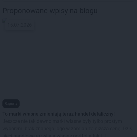
Proponowane wpisy na blogu
15.07.2026
Raporty
To marki własne zmieniają teraz handel detaliczny!
Jeszcze nie tak dawno marki własne były tylko prostym
wyborem: brak znanego logo w zamian za niższą cenę. Dziś
sieci handlowe rozwijają własne portfolia tak […]