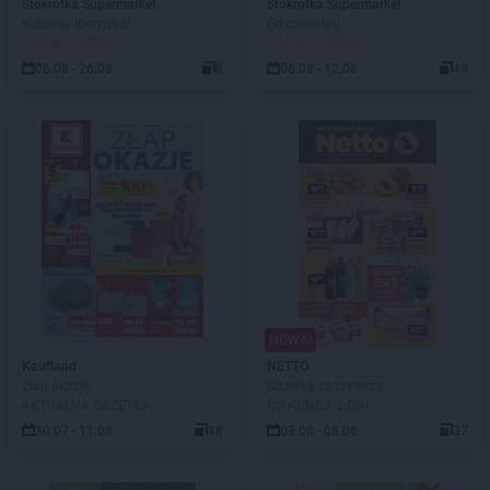
Stokrotka Supermarket
Stokrotka Supermarket
Kuchnia Iberyjska!
Od czwartku
JUŻ OD JUTRA!
JUŻ OD JUTRA!
06.08 - 26.08
8
06.08 - 12.08
48
NOWA!
Kaufland
NETTO
Złap okazje
Gazetka spożywcza
AKTUALNA GAZETKA
DO KOŃCA 3 DNI
30.07 - 11.08
18
03.08 - 08.08
37