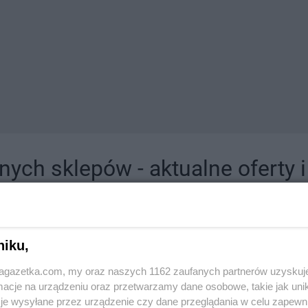
ych sklepów - aktualne oferty 
jdziesz tutaj sklepy należące do lokalnych sieci oraz duże, znane super- i hipermar
niku,
jagazetka.com, my oraz naszych 1162 zaufanych partnerów uzyskuj
cje na urządzeniu oraz przetwarzamy dane osobowe, takie jak unika
je wysyłane przez urządzenie czy dane przeglądania w celu zapewn