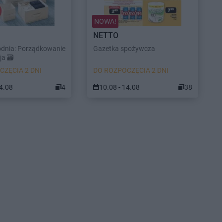
NOWA!
NETTO
odnia: Porządkowanie
Gazetka spożywcza
a 🗃️
CZĘCIA 2 DNI
DO ROZPOCZĘCIA 2 DNI
14.08
4
10.08 - 14.08
38