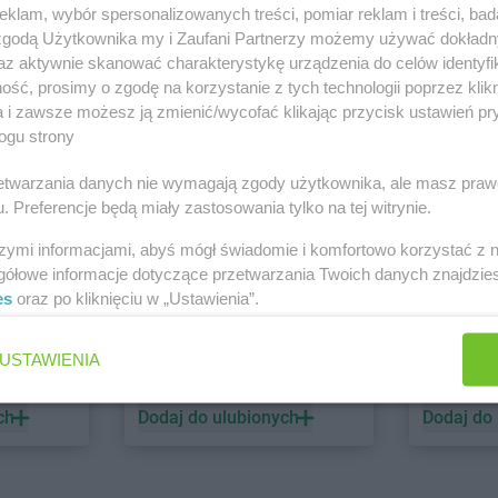
klam, wybór spersonalizowanych treści, pomiar reklam i treści, bad
 zgodą Użytkownika my i Zaufani Partnerzy możemy używać dokład
PEPCO
dino
az aktywnie skanować charakterystykę urządzenia do celów identyfi
ść, prosimy o zgodę na korzystanie z tych technologii poprzez klikn
1 gazetka
2 gazetki
a i zawsze możesz ją zmienić/wycofać klikając przycisk ustawień pr
ch
Dodaj do ulubionych
Dodaj do
ogu strony
rzetwarzania danych nie wymagają zgody użytkownika, ale masz praw
. Preferencje będą miały zastosowania tylko na tej witrynie.
szymi informacjami, abyś mógł świadomie i komfortowo korzystać z
gółowe informacje dotyczące przetwarzania Twoich danych znajdzi
es
oraz po kliknięciu w „Ustawienia”.
ALDI
Biedronk
USTAWIENIA
6 gazetek
12 gazet
ch
Dodaj do ulubionych
Dodaj do