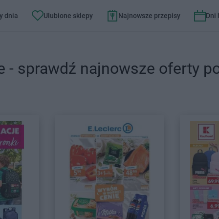
y dnia
Ulubione sklepy
Najnowsze przepisy
Dni
e - sprawdź najnowsze oferty p