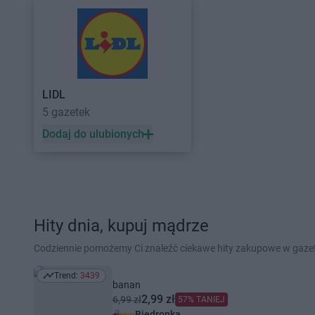
LIDL
5 gazetek
Dodaj do ulubionych
Hity dnia, kupuj mądrze
Codziennie pomożemy Ci znaleźć ciekawe hity zakupowe w gaz
Trend:
3439
Trend: 3439
banan
2,99 zł
6,99 zł
57% TANIEJ
Biedronka