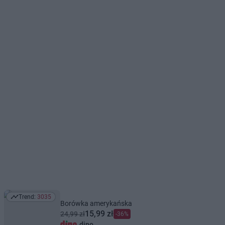
Trend:
3035
Trend: 3035
Borówka amerykańska
15,99 zł
24,99 zł
-36%
dino