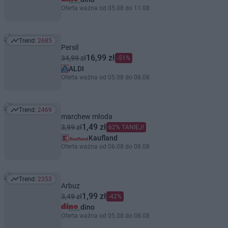
Oferta ważna od 05.08 do 11.08
Trend:
2685
Trend: 2685
Persil
16,99 zł
34,99 zł
-51%
ALDI
Oferta ważna od 05.08 do 08.08
Trend:
2469
Trend: 2469
marchew młoda
1,49 zł
3,99 zł
62% TANIEJ!
Kaufland
Oferta ważna od 06.08 do 08.08
Trend:
2353
Trend: 2353
Arbuz
1,99 zł
3,49 zł
-42%
dino
Oferta ważna od 05.08 do 08.08