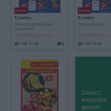
NOWA!
NOWA!
E.Leclerc
E.Leclerc
Powrót do szkoły - oferta
Powrót do szkoły
rozszerzona
DO ROZPOCZĘCIA 3 DNI
DO ROZPOCZĘCIA 3 
11.08 - 31.08
32
11.08 - 31.08
Zobacz
wszystkie
gazetki