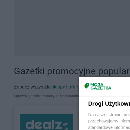
Gazetki promocyjne popularn
Zobacz wszystkie
sklepy i oferty promocyjne
Sprawdź gazetki promocyjne sieci handlowych, które działają w Polsce. Zna
Drogi Użytkow
Na naszej stronie mo
przechowujemy informa
standardowe informac