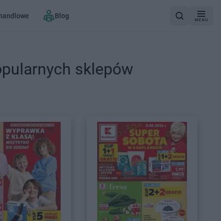
 handlowe
Blog
MENU
opularnych sklepów