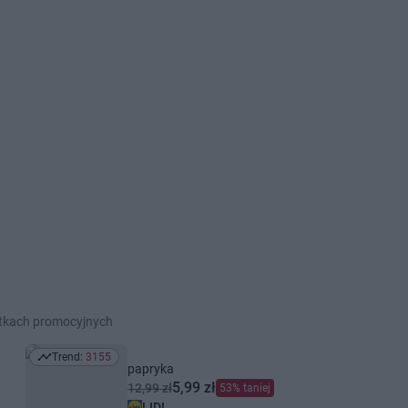
etkach promocyjnych
Trend:
3155
Trend: 3155
papryka
5,99 zł
12,99 zł
53% taniej
LIDL