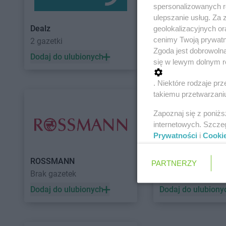
spersonalizowanych re
ulepszanie usług. Za
Dealz
POLOmarket
geolokalizacyjnych or
cenimy Twoją prywatno
2 gazetki
11 gazetek
Zgoda jest dobrowoln
Dodaj do ulubionych
Dodaj do ulubiony
się w lewym dolnym r
. Niektóre rodzaje p
takiemu przetwarzaniu
Zapoznaj się z poniż
internetowych. Szcze
Prywatności
i
Cooki
ROSSMANN
Auchan
PARTNERZY
Brak gazetek
5 gazetek
Dodaj do ulubionych
Dodaj do ulubiony