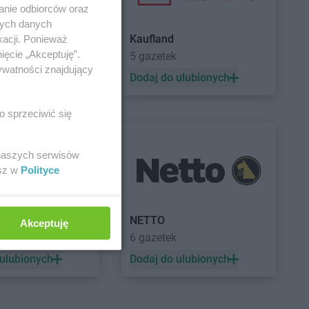
anie odbiorców oraz
nych danych
Kaufland
kacji. Ponieważ
ięcie „Akceptuję”.
5 gazetek
ywatności znajdujący
 ulubionych
Dodaj do ulubionych
o sprzeciwić się
 naszych serwisów
esz w
Polityce
a
NETTO
Akceptuję
ek
6 gazetek
 ulubionych
Dodaj do ulubionych