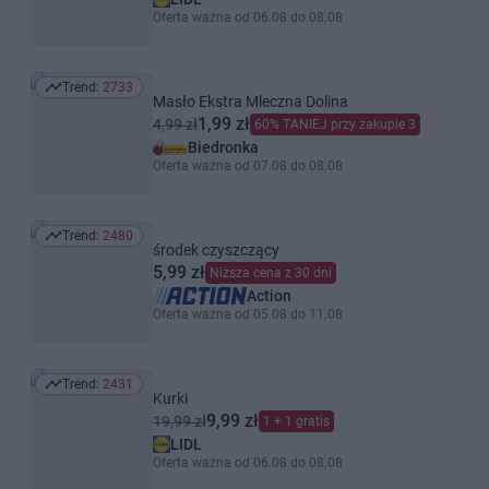
Oferta ważna od 06.08 do 08.08
Trend:
2733
Trend: 2733
Masło Ekstra Mleczna Dolina
1,99 zł
4,99 zł
60% TANIEJ przy zakupie 3
Biedronka
Oferta ważna od 07.08 do 08.08
Trend:
2480
Trend: 2480
środek czyszczący
5,99 zł
Niższa cena z 30 dni
Action
Oferta ważna od 05.08 do 11.08
Trend:
2431
Trend: 2431
Kurki
9,99 zł
19,99 zł
1 + 1 gratis
LIDL
Oferta ważna od 06.08 do 08.08