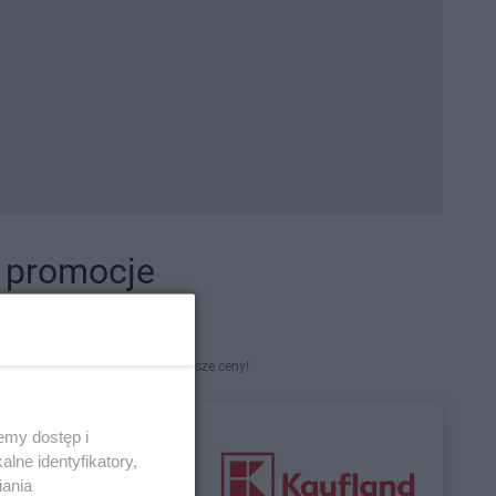
i promocje
kety. Najlepsze promocje i najniższe ceny!
emy dostęp i
lne identyfikatory,
iania