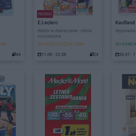
NOWA!
E.Leclerc
Kaufland
Wybór w dobrej cenie - oferta
Wyprawka 
rozszerzona
DNI
DO ROZPOCZĘCIA 3 DNI
DO KOŃCA
44
11.08 - 22.08
24
30.07 - 