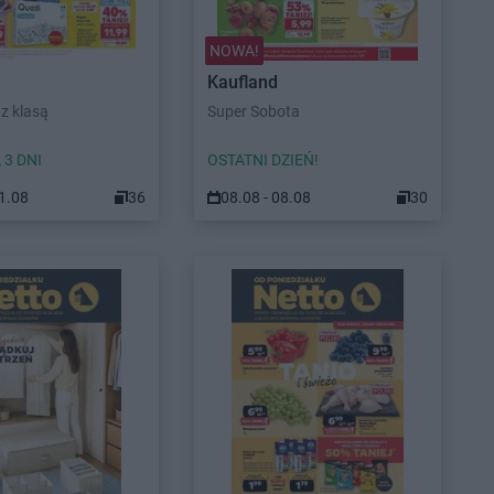
NOWA!
Kaufland
z klasą
Super Sobota
 3 DNI
OSTATNI DZIEŃ!
11.08
36
08.08 - 08.08
30