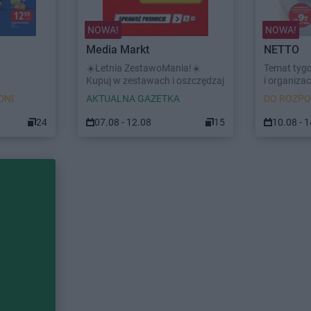
NOWA!
NOWA!
Media Markt
NETTO
☀️Letnia ZestawoMania!☀️
Temat tyg
Kupuj w zestawach i oszczędzaj
i organizacj
DNI
AKTUALNA GAZETKA
DO ROZPO
24
07.08 - 12.08
15
10.08 - 