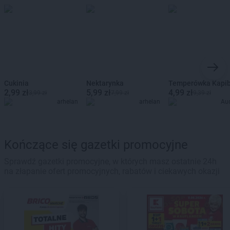
Cukinia
Nektarynka
Temperówka Kapi
2,99 zł
5,99 zł
4,99 zł
3,99 zł
7,99 zł
9,39 zł
arhelan
arhelan
Au
Kończące się gazetki promocyjne
Sprawdź gazetki promocyjne, w których masz ostatnie 24h
na złapanie ofert promocyjnych, rabatów i ciekawych okazji