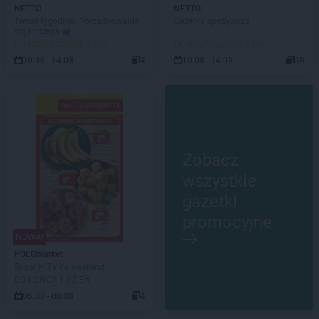
NETTO
NETTO
Temat tygodnia: Porządkowanie i
Gazetka spożywcza
organizacja 🗃️
DO ROZPOCZĘCIA 3 DNI
DO ROZPOCZĘCIA 3 DNI
10.08 - 14.08
4
10.08 - 14.08
38
Zobacz
wszystkie
gazetki
promocyjne
NOWA!
POLOmarket
Super HITY na weekend
DO KOŃCA 1 DZIEŃ
06.08 - 08.08
4