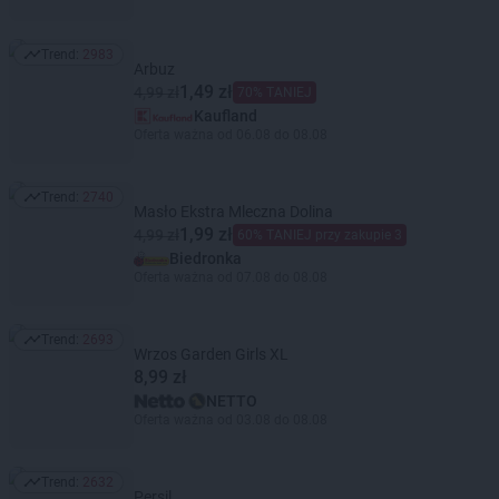
Trend:
2983
Trend: 2983
Arbuz
1,49 zł
4,99 zł
70% TANIEJ
Kaufland
Oferta ważna od 06.08 do 08.08
Trend:
2740
Trend: 2740
Masło Ekstra Mleczna Dolina
1,99 zł
4,99 zł
60% TANIEJ przy zakupie 3
Biedronka
Oferta ważna od 07.08 do 08.08
Trend:
2693
Trend: 2693
Wrzos Garden Girls XL
8,99 zł
NETTO
Oferta ważna od 03.08 do 08.08
Trend:
2632
Trend: 2632
Persil