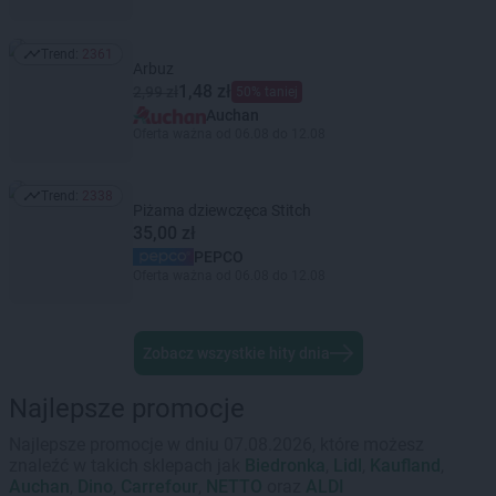
Trend:
2361
Trend: 2361
Arbuz
1,48 zł
2,99 zł
50% taniej
Auchan
Oferta ważna od 06.08 do 12.08
Trend:
2338
Trend: 2338
Piżama dziewczęca Stitch
35,00 zł
PEPCO
Oferta ważna od 06.08 do 12.08
Zobacz wszystkie hity dnia
Najlepsze promocje
Najlepsze promocje w dniu 07.08.2026, które możesz
znaleźć w takich sklepach jak
Biedronka
,
Lidl
,
Kaufland
,
Auchan
,
Dino
,
Carrefour
,
NETTO
oraz
ALDI