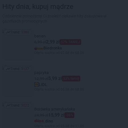
Hity dnia, kupuj mądrze
Codziennie pomożemy Ci znaleźć ciekawe hity zakupowe w
gazetkach promocyjnych
Trend:
3388
Trend: 3388
banan
2,99 zł
6,99 zł
57% TANIEJ
Biedronka
Oferta ważna od 07.08 do 08.08
Trend:
3127
Trend: 3127
papryka
5,99 zł
12,99 zł
53% taniej
LIDL
Oferta ważna od 06.08 do 08.08
Trend:
3022
Trend: 3022
Borówka amerykańska
15,99 zł
24,99 zł
-36%
dino
Oferta ważna od 05.08 do 11.08