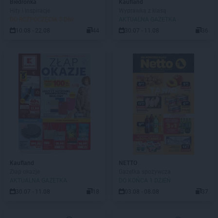
Biedronka
Kaufland
Hity i inspiracje
Wyprawka z klasą
DO ROZPOCZĘCIA 3 DNI
AKTUALNA GAZETKA
10.08 - 22.08
44
30.07 - 11.08
36
Kaufland
NETTO
Złap okazje
Gazetka spożywcza
AKTUALNA GAZETKA
DO KOŃCA 1 DZIEŃ
30.07 - 11.08
18
03.08 - 08.08
37