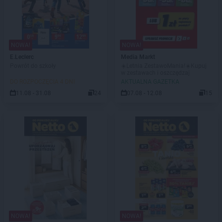
NOWA!
NOWA!
E.Leclerc
Media Markt
Powrót do szkoły
☀️Letnia ZestawoMania!☀️Kupuj
w zestawach i oszczędzaj
DO ROZPOCZĘCIA 4 DNI
AKTUALNA GAZETKA
11.08 - 31.08
24
07.08 - 12.08
15
NOWA!
NOWA!