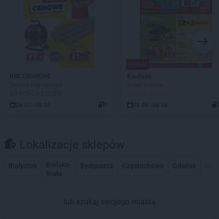
NOWA!
BRICOMARCHE
Kaufland
Totalne hity cenowe
Super Sobota
DO KOŃCA 1 DZIEŃ
JUŻ OD JUTRA!
29.07 - 08.08
9
08.08 - 08.08
Lokalizacje sklepów
Bielsko-
Białystok
Bydgoszcz
Częstochowa
Gdańsk
Gdy
Biała
lub szukaj swojego miasta