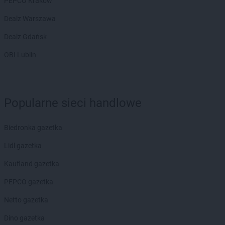
PEPCO Kraków
Dealz Warszawa
Dealz Gdańsk
OBI Lublin
Popularne sieci handlowe
Biedronka gazetka
Lidl gazetka
Kaufland gazetka
PEPCO gazetka
Netto gazetka
Dino gazetka