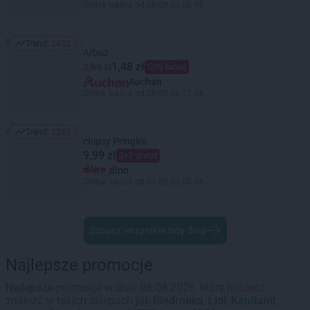
Oferta ważna od 06.08 do 08.08
Trend:
2432
Trend: 2432
Arbuz
1,48 zł
2,99 zł
50% taniej
Auchan
Oferta ważna od 06.08 do 12.08
Trend:
2363
Trend: 2363
chipsy Pringles
9,99 zł
2+2 gratis
dino
Oferta ważna od 07.08 do 08.08
Zobacz wszystkie hity dnia
Najlepsze promocje
Najlepsze promocje w dniu 08.08.2026, które możesz
znaleźć w takich sklepach jak
Biedronka
,
Lidl
,
Kaufland
,