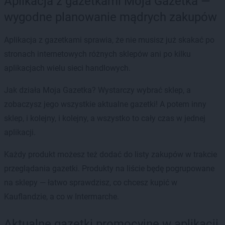
Aplikacja z gazetkami Moja Gazetka —
wygodne planowanie mądrych zakupów
Aplikacja z gazetkami sprawia, że nie musisz już skakać po
stronach internetowych różnych sklepów ani po kilku
aplikacjach wielu sieci handlowych.
Jak działa Moja Gazetka? Wystarczy wybrać sklep, a
zobaczysz jego wszystkie aktualne gazetki! A potem inny
sklep, i kolejny, i kolejny, a wszystko to cały czas w jednej
aplikacji.
Każdy produkt możesz też dodać do listy zakupów w trakcie
przeglądania gazetki. Produkty na liście będę pogrupowane
na sklepy — łatwo sprawdzisz, co chcesz kupić w
Kauflandzie, a co w Intermarche.
Aktualne gazetki promocyjne w aplikacji