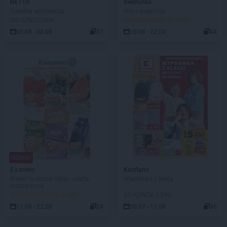
NETTO
Biedronka
Gazetka spożywcza
Hity i inspiracje
OSTATNI DZIEŃ!
DO ROZPOCZĘCIA 2 DNI
03.08 - 08.08
37
10.08 - 22.08
44
NOWA!
E.Leclerc
Kaufland
Wybór w dobrej cenie - oferta
Wyprawka z klasą
rozszerzona
DO ROZPOCZĘCIA 3 DNI
DO KOŃCA 3 DNI
11.08 - 22.08
24
30.07 - 11.08
36