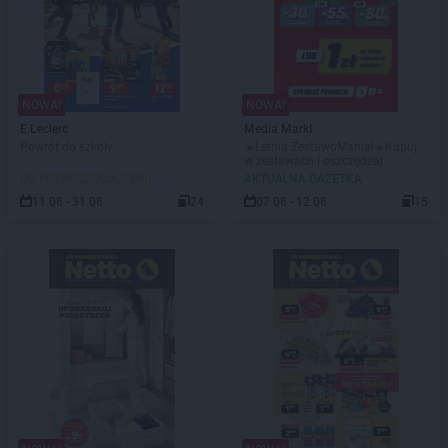
NOWA!
NOWA!
E.Leclerc
Media Markt
Powrót do szkoły
☀️Letnia ZestawoMania!☀️Kupuj
w zestawach i oszczędzaj
DO ROZPOCZĘCIA 3 DNI
AKTUALNA GAZETKA
11.08 - 31.08
24
07.08 - 12.08
15