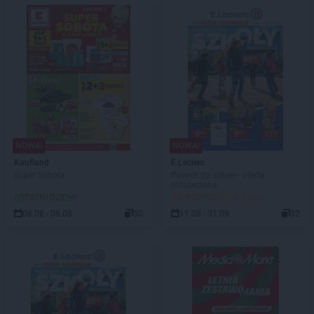
NOWA!
NOWA!
Kaufland
E.Leclerc
Super Sobota
Powrót do szkoły - oferta
rozszerzona
OSTATNI DZIEŃ!
DO ROZPOCZĘCIA 3 DNI
08.08 - 08.08
30
11.08 - 31.08
32