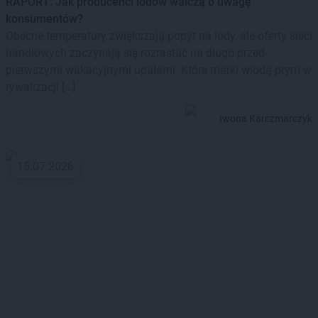
RAPORT: Jak producenci lodów walczą o uwagę
konsumentów?
Obecne temperatury zwiększają popyt na lody, ale oferty sieci
handlowych zaczynają się rozrastać na długo przed
pierwszymi wakacyjnymi upałami. Które marki wiodą prym w
rywalizacji […]
Iwona Karczmarczyk
15.07.2026