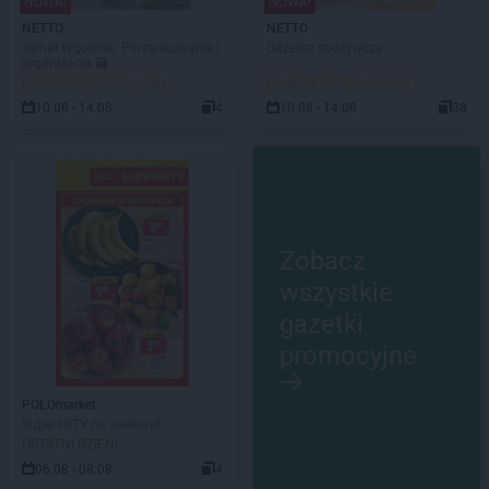
NOWA!
NOWA!
NETTO
NETTO
Temat tygodnia: Porządkowanie i
Gazetka spożywcza
organizacja 🗃️
DO ROZPOCZĘCIA 2 DNI
DO ROZPOCZĘCIA 2 DNI
10.08 - 14.08
4
10.08 - 14.08
38
Zobacz
wszystkie
gazetki
promocyjne
POLOmarket
Super HITY na weekend
OSTATNI DZIEŃ!
06.08 - 08.08
4