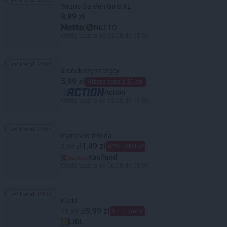
Trend: 2698
Wrzos Garden Girls XL
8,99 zł
NETTO
Oferta ważna od 03.08 do 08.08
Trend:
2496
Trend: 2496
środek czyszczący
5,99 zł
Niższa cena z 30 dni
Action
Oferta ważna od 05.08 do 11.08
Trend:
2467
Trend: 2467
marchew młoda
1,49 zł
3,99 zł
62% TANIEJ!
Kaufland
Oferta ważna od 06.08 do 08.08
Trend:
2437
Trend: 2437
Kurki
9,99 zł
19,99 zł
1 + 1 gratis
LIDL