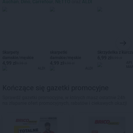
Auchan
,
Dino
,
Carrefour
,
NETTO
oraz
ALDI
Skarpety
skarpetki
Skrzydełka z kurcz
6,99 zł
damskie/męskie
damskie/męskie
8,99 zł
4,99 zł
4,99 zł
API
9,98 zł
9,98 zł
MA
ALDI
ALDI
Kończące się gazetki promocyjne
Sprawdź gazetki promocyjne, w których masz ostatnie 24h
na złapanie ofert promocyjnych, rabatów i ciekawych okazji