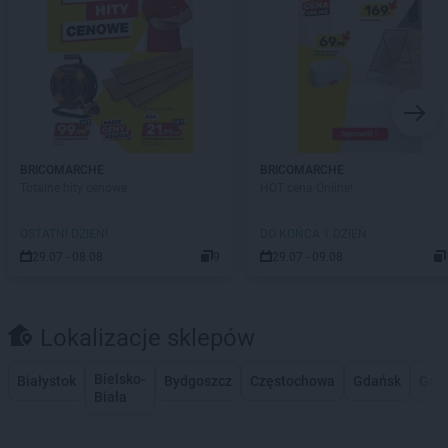
BRICOMARCHE
BRICOMARCHE
Totalne hity cenowe
HOT cena Online!
OSTATNI DZIEŃ!
DO KOŃCA 1 DZIEŃ
29.07 - 08.08
9
29.07 - 09.08
Lokalizacje sklepów
Bielsko-
Białystok
Bydgoszcz
Częstochowa
Gdańsk
Gdy
Biała