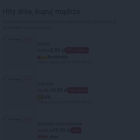
Hity dnia, kupuj mądrze
Codziennie pomożemy Ci znaleźć ciekawe hity zakupowe w
gazetkach promocyjnych
Trend:
3430
Trend: 3430
banan
2,99 zł
6,99 zł
57% TANIEJ
Biedronka
Oferta ważna od 07.08 do 08.08
Trend:
3156
Trend: 3156
papryka
5,99 zł
12,99 zł
53% taniej
LIDL
Oferta ważna od 06.08 do 08.08
Trend:
3028
Trend: 3028
Borówka amerykańska
15,99 zł
24,99 zł
-36%
dino