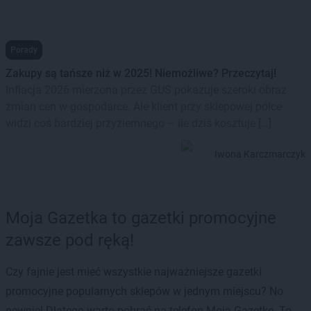
Porady
Zakupy są tańsze niż w 2025! Niemożliwe? Przeczytaj!
Inflacja 2026 mierzona przez GUS pokazuje szeroki obraz
zmian cen w gospodarce. Ale klient przy sklepowej półce
widzi coś bardziej przyziemnego – ile dziś kosztuje […]
Iwona Karczmarczyk
Moja Gazetka to gazetki promocyjne
zawsze pod ręką!
Czy fajnie jest mieć wszystkie najważniejsze gazetki
promocyjne popularnych sklepów w jednym miejscu? No
pewnie! Dlatego warto pobrać na telefon Moją Gazetkę. To