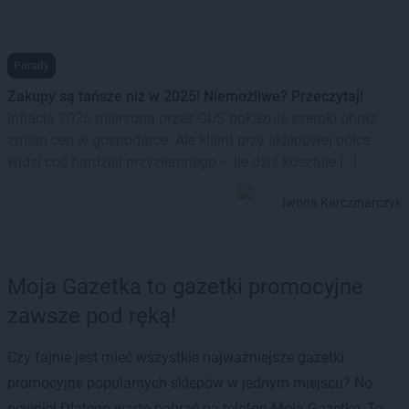
Porady
Zakupy są tańsze niż w 2025! Niemożliwe? Przeczytaj!
Inflacja 2026 mierzona przez GUS pokazuje szeroki obraz
zmian cen w gospodarce. Ale klient przy sklepowej półce
widzi coś bardziej przyziemnego – ile dziś kosztuje […]
Iwona Karczmarczyk
Moja Gazetka to gazetki promocyjne
zawsze pod ręką!
Czy fajnie jest mieć wszystkie najważniejsze gazetki
promocyjne popularnych sklepów w jednym miejscu? No
pewnie! Dlatego warto pobrać na telefon Moją Gazetkę. To