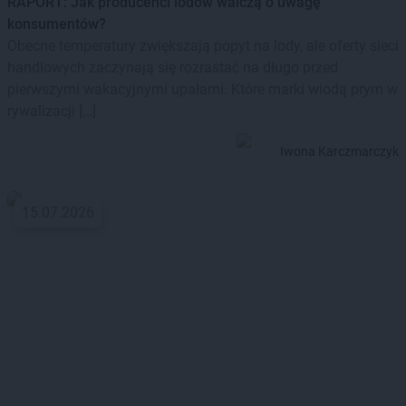
RAPORT: Jak producenci lodów walczą o uwagę
konsumentów?
Obecne temperatury zwiększają popyt na lody, ale oferty sieci
handlowych zaczynają się rozrastać na długo przed
pierwszymi wakacyjnymi upałami. Które marki wiodą prym w
rywalizacji […]
Iwona Karczmarczyk
15.07.2026