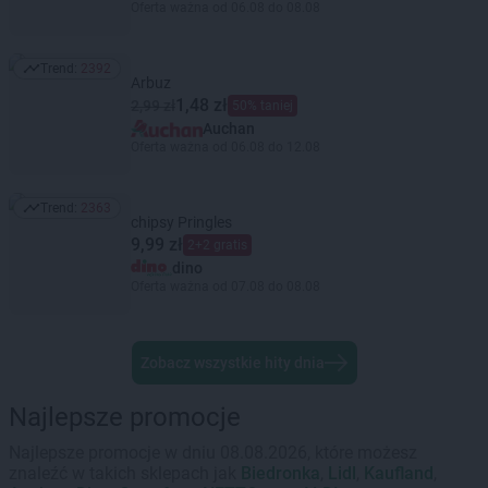
Oferta ważna od 06.08 do 08.08
Trend:
2392
Trend: 2392
Arbuz
1,48 zł
2,99 zł
50% taniej
Auchan
Oferta ważna od 06.08 do 12.08
Trend:
2363
Trend: 2363
chipsy Pringles
9,99 zł
2+2 gratis
dino
Oferta ważna od 07.08 do 08.08
Zobacz wszystkie hity dnia
Najlepsze promocje
Najlepsze promocje w dniu 08.08.2026, które możesz
znaleźć w takich sklepach jak
Biedronka
,
Lidl
,
Kaufland
,