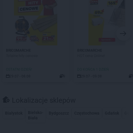
BRICOMARCHE
BRICOMARCHE
Totalne hity cenowe
HOT cena Online!
OSTATNI DZIEŃ!
DO KOŃCA 1 DZIEŃ
29.07 - 08.08
9
29.07 - 09.08
Lokalizacje sklepów
Bielsko-
Białystok
Bydgoszcz
Częstochowa
Gdańsk
Gdy
Biała