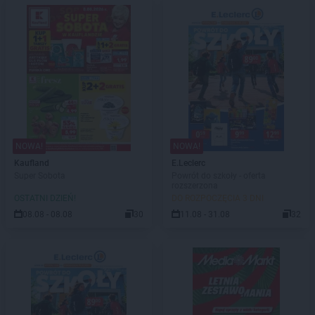
NOWA!
NOWA!
Kaufland
E.Leclerc
Super Sobota
Powrót do szkoły - oferta
rozszerzona
OSTATNI DZIEŃ!
DO ROZPOCZĘCIA 3 DNI
08.08 - 08.08
30
11.08 - 31.08
32