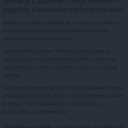
Aplikacja z gazetkami Moja Gazetka —
wygodne planowanie mądrych zakupów
Aplikacja z gazetkami sprawia, że nie musisz już skakać po
stronach internetowych różnych sklepów ani po kilku
aplikacjach wielu sieci handlowych.
Jak działa Moja Gazetka? Wystarczy wybrać sklep, a
zobaczysz jego wszystkie aktualne gazetki! A potem inny
sklep, i kolejny, i kolejny, a wszystko to cały czas w jednej
aplikacji.
Każdy produkt możesz też dodać do listy zakupów w trakcie
przeglądania gazetki. Produkty na liście będę pogrupowane
na sklepy — łatwo sprawdzisz, co chcesz kupić w
Kauflandzie, a co w Intermarche.
Aktualne gazetki promocyjne w aplikacji