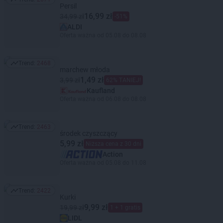
Trend: 2671
Persil
16,99 zł
34,99 zł
-51%
ALDI
Oferta ważna od 05.08 do 08.08
Trend:
2468
Trend: 2468
marchew młoda
1,49 zł
3,99 zł
62% TANIEJ!
Kaufland
Oferta ważna od 06.08 do 08.08
Trend:
2463
Trend: 2463
środek czyszczący
5,99 zł
Niższa cena z 30 dni
Action
Oferta ważna od 05.08 do 11.08
Trend:
2422
Trend: 2422
Kurki
9,99 zł
19,99 zł
1 + 1 gratis
LIDL