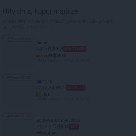
Hity dnia, kupuj mądrze
Codziennie pomożemy Ci znaleźć ciekawe hity zakupowe w
gazetkach promocyjnych
Trend:
3392
Trend: 3392
banan
2,99 zł
6,99 zł
57% TANIEJ
Biedronka
Oferta ważna od 07.08 do 08.08
Trend:
3138
Trend: 3138
papryka
5,99 zł
12,99 zł
53% taniej
LIDL
Oferta ważna od 06.08 do 08.08
Trend:
3024
Trend: 3024
Borówka amerykańska
15,99 zł
24,99 zł
-36%
dino