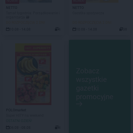
NOWA!
NOWA!
NETTO
NETTO
Temat tygodnia: Porządkowanie i
Gazetka spożywcza
organizacja 🗃️
DO ROZPOCZĘCIA 2 DNI
DO ROZPOCZĘCIA 2 DNI
10.08 - 14.08
4
10.08 - 14.08
38
Zobacz
wszystkie
gazetki
promocyjne
POLOmarket
Super HITY na weekend
OSTATNI DZIEŃ!
06.08 - 08.08
4