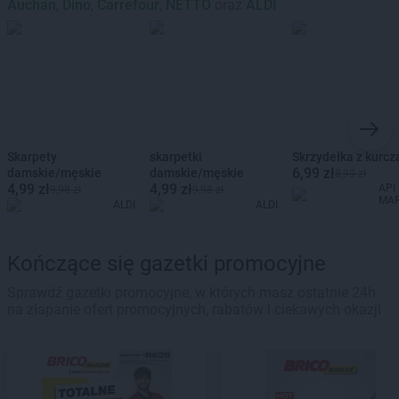
Auchan
,
Dino
,
Carrefour
,
NETTO
oraz
ALDI
Skarpety
skarpetki
Skrzydełka z kurcz
6,99 zł
damskie/męskie
damskie/męskie
8,99 zł
4,99 zł
4,99 zł
API
9,98 zł
9,98 zł
MA
ALDI
ALDI
Kończące się gazetki promocyjne
Sprawdź gazetki promocyjne, w których masz ostatnie 24h
na złapanie ofert promocyjnych, rabatów i ciekawych okazji