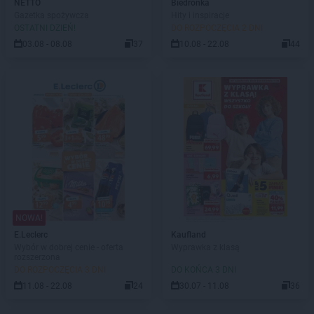
NETTO
Biedronka
Gazetka spożywcza
Hity i inspiracje
OSTATNI DZIEŃ!
DO ROZPOCZĘCIA 2 DNI
03.08 - 08.08
37
10.08 - 22.08
44
NOWA!
E.Leclerc
Kaufland
Wybór w dobrej cenie - oferta
Wyprawka z klasą
rozszerzona
DO ROZPOCZĘCIA 3 DNI
DO KOŃCA 3 DNI
11.08 - 22.08
24
30.07 - 11.08
36