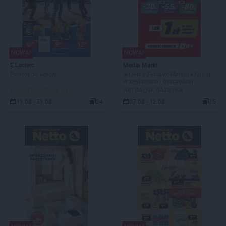
NOWA!
NOWA!
E.Leclerc
Media Markt
Powrót do szkoły
☀️Letnia ZestawoMania!☀️Kupuj
w zestawach i oszczędzaj
DO ROZPOCZĘCIA 3 DNI
AKTUALNA GAZETKA
11.08 - 31.08
24
07.08 - 12.08
15