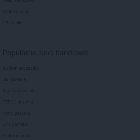
Dealz Warszawa
Dealz Gdańsk
OBI Lublin
Popularne sieci handlowe
Biedronka gazetka
Lidl gazetka
Kaufland gazetka
PEPCO gazetka
Netto gazetka
Dino gazetka
Action gazetka