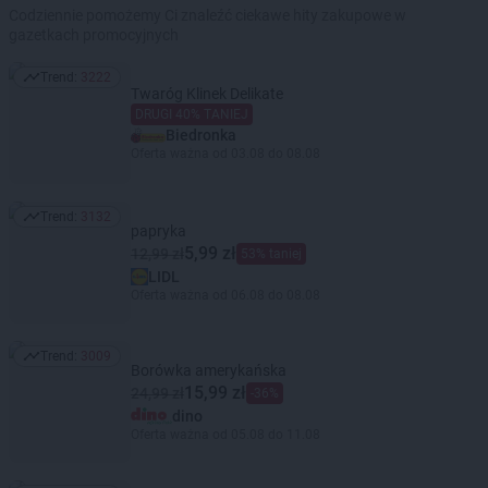
Codziennie pomożemy Ci znaleźć ciekawe hity zakupowe w
gazetkach promocyjnych
Trend:
3222
Trend: 3222
Twaróg Klinek Delikate
DRUGI 40% TANIEJ
Biedronka
Oferta ważna od 03.08 do 08.08
Trend:
3132
Trend: 3132
papryka
5,99 zł
12,99 zł
53% taniej
LIDL
Oferta ważna od 06.08 do 08.08
Trend:
3009
Trend: 3009
Borówka amerykańska
15,99 zł
24,99 zł
-36%
dino
Oferta ważna od 05.08 do 11.08