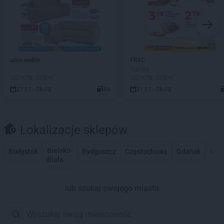
abra meble
FRAC
Ogólna
OSTATNI DZIEŃ!
OSTATNI DZIEŃ!
27.07 - 06.08
44
31.07 - 06.08
Lokalizacje sklepów
Bielsko-
Białystok
Bydgoszcz
Częstochowa
Gdańsk
Gdy
Biała
lub szukaj swojego miasta