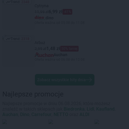
Trend:
2348
Trend: 2348
Cytryna
6,99 zł
11,99 zł
-41%
dino
Oferta ważna od 05.08 do 11.08
Trend:
2318
Trend: 2318
Arbuz
1,48 zł
2,99 zł
50% taniej
Auchan
Oferta ważna od 06.08 do 12.08
Zobacz wszystkie hity dnia
Najlepsze promocje
Najlepsze promocje w dniu 06.08.2026, które możesz
znaleźć w takich sklepach jak
Biedronka
,
Lidl
,
Kaufland
,
Auchan
,
Dino
,
Carrefour
,
NETTO
oraz
ALDI