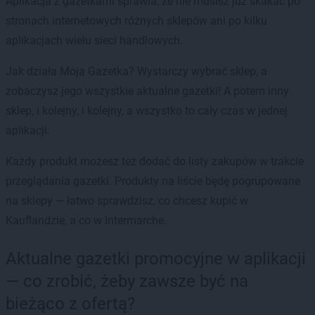
Aplikacja z gazetkami sprawia, że nie musisz już skakać po
stronach internetowych różnych sklepów ani po kilku
aplikacjach wielu sieci handlowych.
Jak działa Moja Gazetka? Wystarczy wybrać sklep, a
zobaczysz jego wszystkie aktualne gazetki! A potem inny
sklep, i kolejny, i kolejny, a wszystko to cały czas w jednej
aplikacji.
Każdy produkt możesz też dodać do listy zakupów w trakcie
przeglądania gazetki. Produkty na liście będę pogrupowane
na sklepy — łatwo sprawdzisz, co chcesz kupić w
Kauflandzie, a co w Intermarche.
Aktualne gazetki promocyjne w aplikacji
— co zrobić, żeby zawsze być na
bieżąco z ofertą?