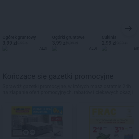
Ogórek gruntowy
Ogórki gruntowe
Cukinia
3,99 zł
3,99 zł
2,99 zł
9,99 zł
9,99 zł
3,99 zł
ALDI
ALDI
ar
Kończące się gazetki promocyjne
Sprawdź gazetki promocyjne, w których masz ostatnie 24h
na złapanie ofert promocyjnych, rabatów i ciekawych okazji