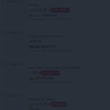
Trend:
2941
Trend: 2941
Arbuz
1,49 zł
4,99 zł
70% TANIEJ
Kaufland
Oferta ważna od 06.08 do 08.08
Trend:
2672
Trend: 2672
Wrzos Garden Girls XL
8,99 zł
NETTO
Oferta ważna od 03.08 do 08.08
Trend:
2650
Trend: 2650
ser żółty w plastrach ŚWIATOWID
1,00 zł
Drugi za 1 zł
Biedronka
Oferta ważna od 03.08 do 08.08
Trend:
2583
Trend: 2583
ogórek gruntowy
4,89 zł
6,99 zł
30% taniej
LIDL