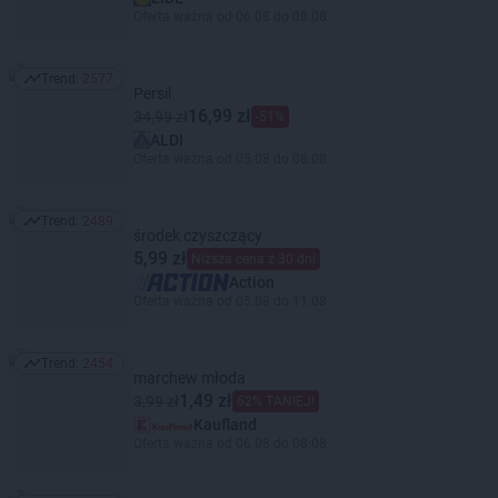
Oferta ważna od 06.08 do 08.08
Trend:
2577
Trend: 2577
Persil
16,99 zł
34,99 zł
-51%
ALDI
Oferta ważna od 05.08 do 08.08
Trend:
2489
Trend: 2489
środek czyszczący
5,99 zł
Niższa cena z 30 dni
Action
Oferta ważna od 05.08 do 11.08
Trend:
2454
Trend: 2454
marchew młoda
1,49 zł
3,99 zł
62% TANIEJ!
Kaufland
Oferta ważna od 06.08 do 08.08