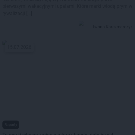
pierwszymi wakacyjnymi upałami. Które marki wiodą prym w
rywalizacji […]
Iwona Karczmarczyk
15.07.2026
Raporty
To marki własne zmieniają teraz handel detaliczny!