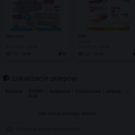
abra meble
FRAC
Ogólna
DO KOŃCA 1 DZIEŃ
DO KOŃCA 1 DZIEŃ
27.07 - 06.08
44
31.07 - 06.08
Lokalizacje sklepów
Bielsko-
Białystok
Bydgoszcz
Częstochowa
Gdańsk
Gdy
Biała
lub szukaj swojego miasta