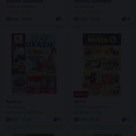
Stokrotka Supermarket
Stokrotka Supermarket
Kuchnia Iberyjska!
Od czwartku
JUŻ OD JUTRA!
JUŻ OD JUTRA!
06.08 - 26.08
8
06.08 - 12.08
48
NOWA!
Kaufland
NETTO
Złap okazje
Gazetka spożywcza
AKTUALNA GAZETKA
DO KOŃCA 3 DNI
30.07 - 11.08
18
03.08 - 08.08
37