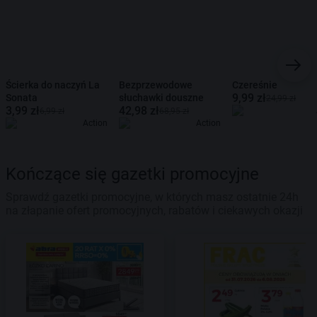
Ścierka do naczyń La
Bezprzewodowe
Czereśnie
9,99 zł
Sonata
słuchawki douszne
24,99 zł
3,99 zł
42,98 zł
6,99 zł
68,95 zł
Action
Action
Kończące się gazetki promocyjne
Sprawdź gazetki promocyjne, w których masz ostatnie 24h
na złapanie ofert promocyjnych, rabatów i ciekawych okazji