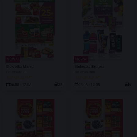
NOWA!
NOWA!
Stokrotka Market
Stokrotka Express
Od czwartku
Od czwartku
JUŻ OD JUTRA!
JUŻ OD JUTRA!
06.08 - 12.08
35
06.08 - 12.08
6