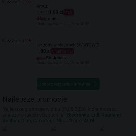
Trend:
2009
Trend: 2009
Arbuz
1,99 zł
3,49 zł
-42%
dino
Oferta ważna od 05.08 do 08.08
Trend:
1925
Trend: 1925
ser żółty w plastrach ŚWIATOWID
1,00 zł
Drugi za 1 zł
Biedronka
Oferta ważna od 03.08 do 08.08
Zobacz wszystkie hity dnia
Najlepsze promocje
Najlepsze promocje w dniu 05.08.2026, które możesz
znaleźć w takich sklepach jak
Biedronka
,
Lidl
,
Kaufland
,
Auchan
,
Dino
,
Carrefour
,
NETTO
oraz
ALDI