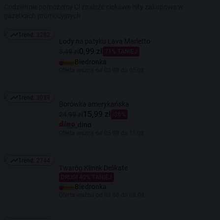
Codziennie pomożemy Ci znaleźć ciekawe hity zakupowe w
gazetkach promocyjnych
Trend:
3282
Trend: 3282
Lody na patyku Lava Marletto
0,99 zł
3,49 zł
71% TANIEJ
Biedronka
Oferta ważna od 03.08 do 05.08
Trend:
3039
Trend: 3039
Borówka amerykańska
15,99 zł
24,99 zł
-36%
dino
Oferta ważna od 05.08 do 11.08
Trend:
2744
Trend: 2744
Twaróg Klinek Delikate
DRUGI 40% TANIEJ
Biedronka
Oferta ważna od 03.08 do 08.08