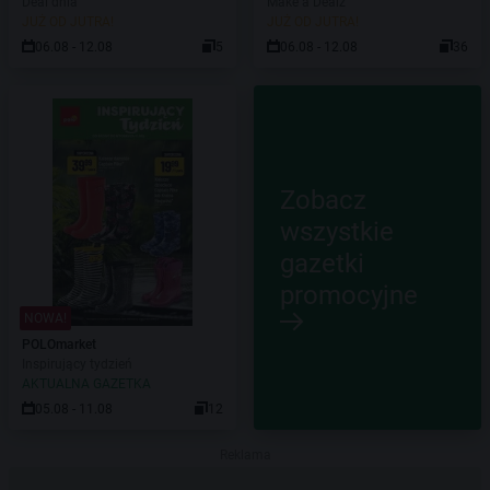
Deal dnia
Make a Dealz
JUŻ OD JUTRA!
JUŻ OD JUTRA!
06.08 - 12.08
5
06.08 - 12.08
36
Zobacz
wszystkie
gazetki
promocyjne
NOWA!
POLOmarket
Inspirujący tydzień
AKTUALNA GAZETKA
05.08 - 11.08
12
Reklama