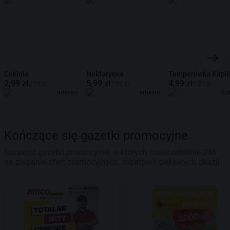
Cukinia
Nektarynka
Temperówka Kapi
2,99 zł
5,99 zł
4,99 zł
3,99 zł
7,99 zł
9,39 zł
arhelan
arhelan
Au
Kończące się gazetki promocyjne
Sprawdź gazetki promocyjne, w których masz ostatnie 24h
na złapanie ofert promocyjnych, rabatów i ciekawych okazji