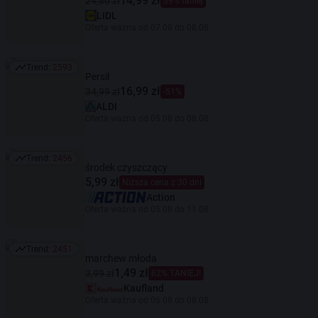
14,99 zł
24,80 zł
39% taniej
LIDL
Oferta ważna od 07.08 do 08.08
Trend:
2593
Trend: 2593
Persil
16,99 zł
34,99 zł
-51%
ALDI
Oferta ważna od 05.08 do 08.08
Trend:
2456
Trend: 2456
środek czyszczący
5,99 zł
Niższa cena z 30 dni
Action
Oferta ważna od 05.08 do 11.08
Trend:
2451
Trend: 2451
marchew młoda
1,49 zł
3,99 zł
62% TANIEJ!
Kaufland
Oferta ważna od 06.08 do 08.08