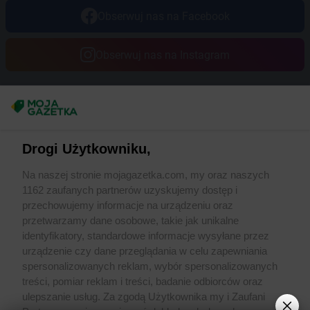
Obserwuj nas na Facebook
Obserwuj nas na Instagram
Masz sugestie lub pytania?
Napisz do nas:
support@mojagazetka.com
Drogi Użytkowniku,
Współpraca z nami
Na naszej stronie mojagazetka.com, my oraz naszych
Zobacz szczegóły
1162 zaufanych partnerów uzyskujemy dostęp i
Retail Radar – analiza rynku
przechowujemy informacje na urządzeniu oraz
przetwarzamy dane osobowe, takie jak unikalne
identyfikatory, standardowe informacje wysyłane przez
Wasze ulubione produkty
urządzenie czy dane przeglądania w celu zapewniania
spersonalizowanych reklam, wybór spersonalizowanych
Regulamin serwisu i polityka prywatności
treści, pomiar reklam i treści, badanie odbiorców oraz
ulepszanie usług. Za zgodą Użytkownika my i Zaufani
Mapa strony