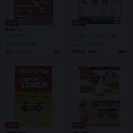
NOWA!
NOWA!
Biedronka
LIDL
Tani weekend
Lidl plus. Skanujesz - To się
opłaca
DO KOŃCA 1 DZIEŃ
DO KOŃCA 1 DZIEŃ
07.08 - 08.08
3
06.08 - 08.08
28
NOWA!
NOWA!
Media Markt
Biedronka