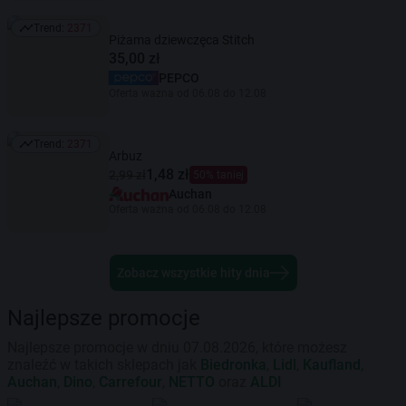
Trend:
2371
Trend: 2371
Piżama dziewczęca Stitch
35,00 zł
PEPCO
Oferta ważna od 06.08 do 12.08
Trend:
2371
Trend: 2371
Arbuz
1,48 zł
2,99 zł
50% taniej
Auchan
Oferta ważna od 06.08 do 12.08
Zobacz wszystkie hity dnia
Najlepsze promocje
Najlepsze promocje w dniu 07.08.2026, które możesz
znaleźć w takich sklepach jak
Biedronka
,
Lidl
,
Kaufland
,
Auchan
,
Dino
,
Carrefour
,
NETTO
oraz
ALDI