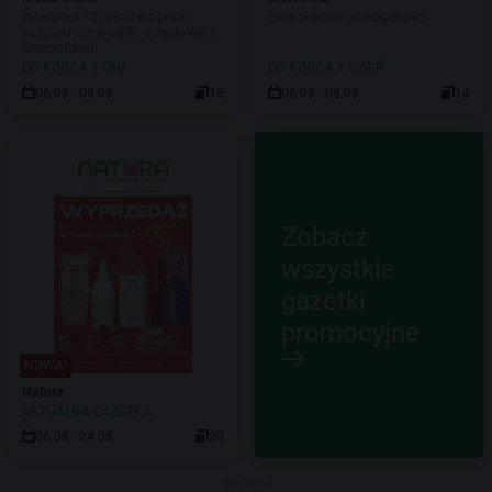
Whirlpool 70za500 na pralki,
Biedronkowe oszczędności
suszarki i zmywarki w zestawie z
akcesoriami!
DO KOŃCA 2 DNI
DO KOŃCA 1 DZIEŃ
06.08 - 09.08
15
06.08 - 08.08
14
Zobacz
wszystkie
gazetki
promocyjne
NOWA!
Natura
AKTUALNA GAZETKA
06.08 - 24.08
20
Reklama