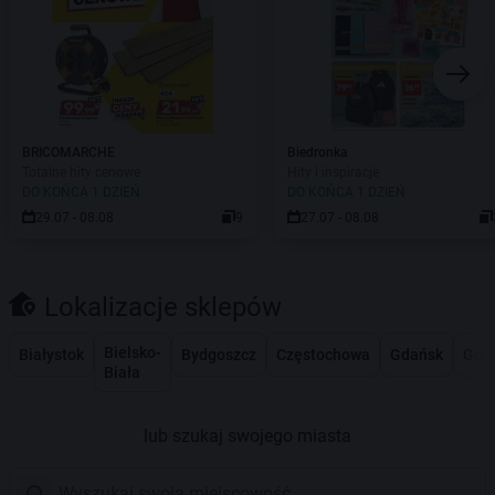
BRICOMARCHE
Biedronka
Totalne hity cenowe
Hity i inspiracje
DO KOŃCA 1 DZIEŃ
DO KOŃCA 1 DZIEŃ
29.07 - 08.08
9
27.07 - 08.08
Lokalizacje sklepów
Bielsko-
Białystok
Bydgoszcz
Częstochowa
Gdańsk
Gdy
Biała
lub szukaj swojego miasta