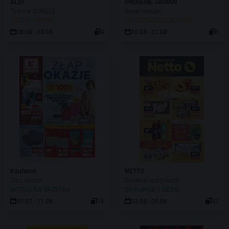
ALDI
DROGERIE JASMIN
Tylko w SOBOTĘ
Super okazje!
JUŻ OD JUTRA!
DO ROZPOCZĘCIA 3 DNI
08.08 - 08.08
4
10.08 - 31.08
8
Kaufland
NETTO
Złap okazje
Gazetka spożywcza
AKTUALNA GAZETKA
DO KOŃCA 1 DZIEŃ
30.07 - 11.08
18
03.08 - 08.08
37