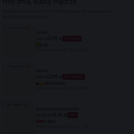
Hity dnia, kupuj mądrze
Codziennie pomożemy Ci znaleźć ciekawe hity zakupowe w
gazetkach promocyjnych
Trend:
3426
Trend: 3426
banan
2,99 zł
6,99 zł
57% taniej
LIDL
Oferta ważna od 07.08 do 08.08
Trend:
3240
Trend: 3240
banan
2,99 zł
6,99 zł
57% TANIEJ
Biedronka
Oferta ważna od 07.08 do 08.08
Trend:
3021
Trend: 3021
Borówka amerykańska
15,99 zł
24,99 zł
-36%
dino
Oferta ważna od 05.08 do 11.08