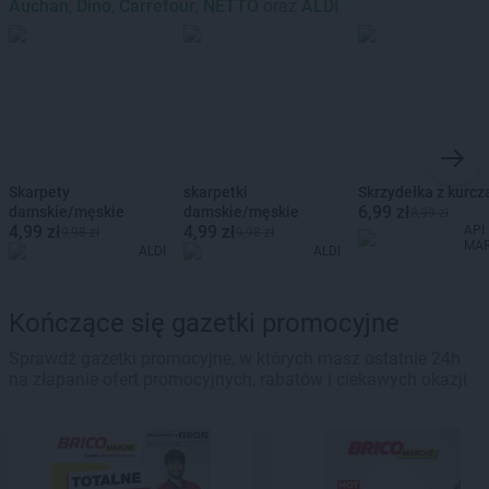
Auchan
,
Dino
,
Carrefour
,
NETTO
oraz
ALDI
Skarpety
skarpetki
Skrzydełka z kurcz
6,99 zł
damskie/męskie
damskie/męskie
8,99 zł
4,99 zł
4,99 zł
API
9,98 zł
9,98 zł
MA
ALDI
ALDI
Kończące się gazetki promocyjne
Sprawdź gazetki promocyjne, w których masz ostatnie 24h
na złapanie ofert promocyjnych, rabatów i ciekawych okazji