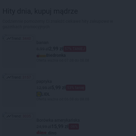
Hity dnia, kupuj mądrze
Codziennie pomożemy Ci znaleźć ciekawe hity zakupowe w
gazetkach promocyjnych
Trend:
3440
Trend: 3440
banan
2,99 zł
6,99 zł
57% TANIEJ
Biedronka
Oferta ważna od 07.08 do 08.08
Trend:
3157
Trend: 3157
papryka
5,99 zł
12,99 zł
53% taniej
LIDL
Oferta ważna od 06.08 do 08.08
Trend:
3035
Trend: 3035
Borówka amerykańska
15,99 zł
24,99 zł
-36%
dino