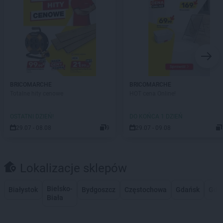
BRICOMARCHE
BRICOMARCHE
Totalne hity cenowe
HOT cena Online!
OSTATNI DZIEŃ!
DO KOŃCA 1 DZIEŃ
29.07 - 08.08
9
29.07 - 09.08
Lokalizacje sklepów
Bielsko-
Białystok
Bydgoszcz
Częstochowa
Gdańsk
Gdy
Biała