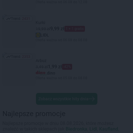
Oferta ważna od 06.08 do 12.08
Trend:
2431
Trend: 2431
Kurki
9,99 zł
19,99 zł
1 + 1 gratis
LIDL
Oferta ważna od 06.08 do 08.08
Trend:
2353
Trend: 2353
Arbuz
1,99 zł
3,49 zł
-42%
dino
Oferta ważna od 05.08 do 08.08
Zobacz wszystkie hity dnia
Najlepsze promocje
Najlepsze promocje w dniu 08.08.2026, które możesz
znaleźć w takich sklepach jak
Biedronka
,
Lidl
,
Kaufland
,