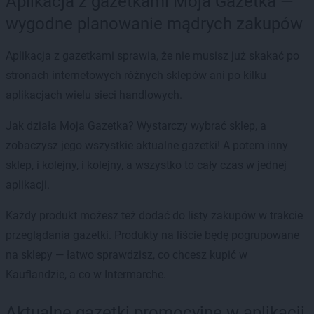
Aplikacja z gazetkami Moja Gazetka —
wygodne planowanie mądrych zakupów
Aplikacja z gazetkami sprawia, że nie musisz już skakać po
stronach internetowych różnych sklepów ani po kilku
aplikacjach wielu sieci handlowych.
Jak działa Moja Gazetka? Wystarczy wybrać sklep, a
zobaczysz jego wszystkie aktualne gazetki! A potem inny
sklep, i kolejny, i kolejny, a wszystko to cały czas w jednej
aplikacji.
Każdy produkt możesz też dodać do listy zakupów w trakcie
przeglądania gazetki. Produkty na liście będę pogrupowane
na sklepy — łatwo sprawdzisz, co chcesz kupić w
Kauflandzie, a co w Intermarche.
Aktualne gazetki promocyjne w aplikacji