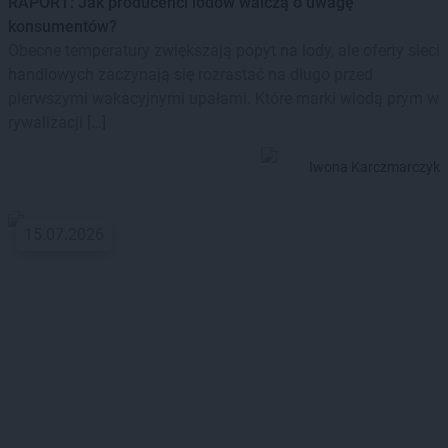
RAPORT: Jak producenci lodów walczą o uwagę
konsumentów?
Obecne temperatury zwiększają popyt na lody, ale oferty sieci
handlowych zaczynają się rozrastać na długo przed
pierwszymi wakacyjnymi upałami. Które marki wiodą prym w
rywalizacji […]
Iwona Karczmarczyk
15.07.2026