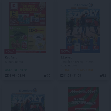
NOWA!
NOWA!
Kaufland
E.Leclerc
Super Sobota
Powrót do szkoły - oferta
rozszerzona
OSTATNI DZIEŃ!
DO ROZPOCZĘCIA 3 DNI
08.08 - 08.08
30
11.08 - 31.08
32