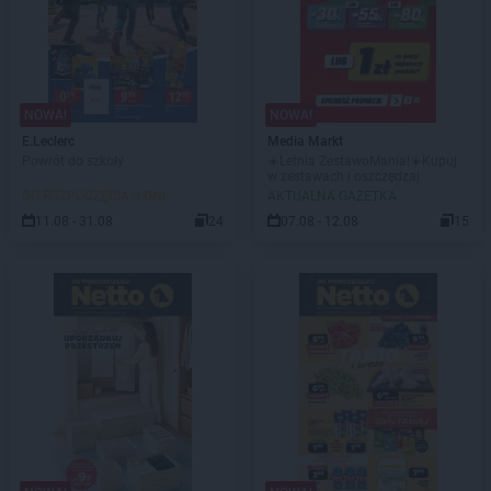
NOWA!
NOWA!
E.Leclerc
Media Markt
Powrót do szkoły
☀️Letnia ZestawoMania!☀️Kupuj
w zestawach i oszczędzaj
DO ROZPOCZĘCIA 3 DNI
AKTUALNA GAZETKA
11.08 - 31.08
24
07.08 - 12.08
15