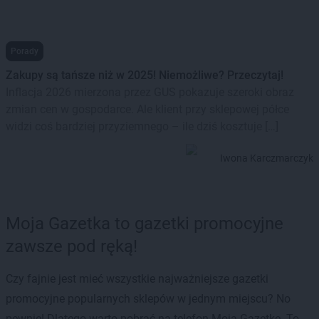
Porady
Zakupy są tańsze niż w 2025! Niemożliwe? Przeczytaj!
Inflacja 2026 mierzona przez GUS pokazuje szeroki obraz
zmian cen w gospodarce. Ale klient przy sklepowej półce
widzi coś bardziej przyziemnego – ile dziś kosztuje […]
Iwona Karczmarczyk
Moja Gazetka to gazetki promocyjne
zawsze pod ręką!
Czy fajnie jest mieć wszystkie najważniejsze gazetki
promocyjne popularnych sklepów w jednym miejscu? No
pewnie! Dlatego warto pobrać na telefon Moją Gazetkę. To