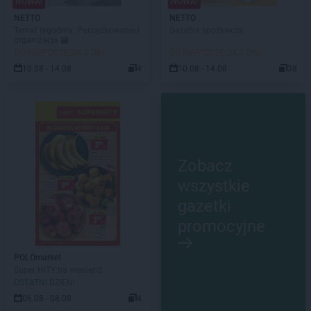
NOWA!
NOWA!
NETTO
NETTO
Temat tygodnia: Porządkowanie i
Gazetka spożywcza
organizacja 🗃️
DO ROZPOCZĘCIA 2 DNI
DO ROZPOCZĘCIA 2 DNI
10.08 - 14.08
4
10.08 - 14.08
38
Zobacz
wszystkie
gazetki
promocyjne
POLOmarket
Super HITY na weekend
OSTATNI DZIEŃ!
06.08 - 08.08
4