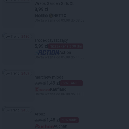
Trend: 2678
Wrzos Garden Girls XL
8,99 zł
NETTO
Oferta ważna od 03.08 do 08.08
Trend:
2480
Trend: 2480
środek czyszczący
5,99 zł
Niższa cena z 30 dni
Action
Oferta ważna od 05.08 do 11.08
Trend:
2469
Trend: 2469
marchew młoda
1,49 zł
3,99 zł
62% TANIEJ!
Kaufland
Oferta ważna od 06.08 do 08.08
Trend:
2456
Trend: 2456
Arbuz
1,48 zł
2,99 zł
50% taniej
Auchan