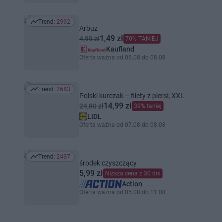
Trend:
2992
Trend: 2992
Arbuz
1,49 zł
4,99 zł
70% TANIEJ
Kaufland
Oferta ważna od 06.08 do 08.08
Trend:
2683
Trend: 2683
Polski kurczak – filety z piersi, XXL
14,99 zł
24,80 zł
39% taniej
LIDL
Oferta ważna od 07.08 do 08.08
Trend:
2437
Trend: 2437
środek czyszczący
5,99 zł
Niższa cena z 30 dni
Action
Oferta ważna od 05.08 do 11.08