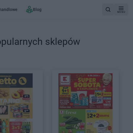
 handlowe
Blog
MENU
opularnych sklepów