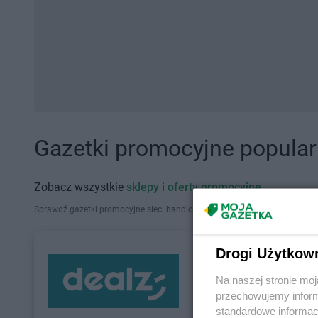
Gazetki promocyjne popularn
Zobacz wszystkie
sklepy i oferty promocyjne
Sprawdź gazetki promocyjne sieci handlowych, które działają w Polsce. Zna
Drogi Użytkow
Na naszej stronie mo
przechowujemy informa
standardowe informac