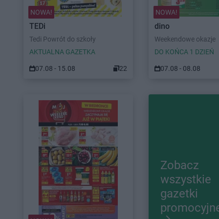
NOWA!
NOWA!
TEDi
dino
Tedi Powrót do szkoły
Weekendowe okazje
AKTUALNA GAZETKA
DO KOŃCA 1 DZIEŃ
07.08 - 15.08
22
07.08 - 08.08
Zobacz
wszystkie
gazetki
promocyjn