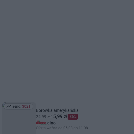
Trend:
3021
Trend: 3021
Borówka amerykańska
15,99 zł
24,99 zł
-36%
dino
Oferta ważna od 05.08 do 11.08