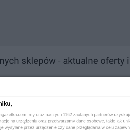
ych sklepów - aktualne oferty 
jdziesz tutaj sklepy należące do lokalnych sieci oraz duże, znane super- i hipermar
niku,
jagazetka.com, my oraz naszych 1162 zaufanych partnerów uzyskuj
cje na urządzeniu oraz przetwarzamy dane osobowe, takie jak unika
je wysyłane przez urządzenie czy dane przeglądania w celu zapewn