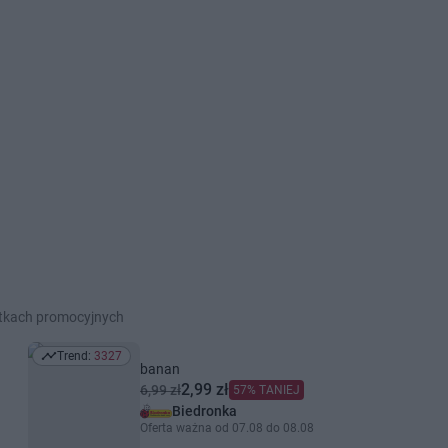
etkach promocyjnych
Trend:
3327
Trend: 3327
banan
2,99 zł
6,99 zł
57% TANIEJ
Biedronka
Oferta ważna od 07.08 do 08.08