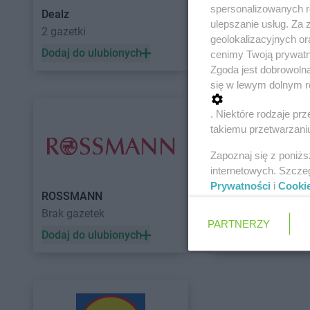
spersonalizowanych re
Dealz
POLOmarket
ulepszanie usług. Za
2 gazetki
11 gazetek
geolokalizacyjnych or
Dodaj do ulubionych
Dodaj do ulubiony
cenimy Twoją prywatno
Zgoda jest dobrowoln
się w lewym dolnym r
. Niektóre rodzaje p
takiemu przetwarzaniu
Zapoznaj się z poniż
internetowych. Szcze
Prywatności
i
Cooki
ROSSMANN
Auchan
Brak gazetek
5 gazetek
PARTNERZY
Dodaj do ulubionych
Dodaj do ulubiony