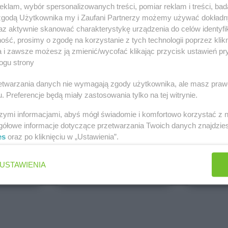
klam, wybór spersonalizowanych treści, pomiar reklam i treści, bad
PEPCO
dino
 zgodą Użytkownika my i Zaufani Partnerzy możemy używać dokład
1 gazetka
2 gazetki
az aktywnie skanować charakterystykę urządzenia do celów identyfi
ch
Dodaj do ulubionych
Dodaj do
ść, prosimy o zgodę na korzystanie z tych technologii poprzez klikn
a i zawsze możesz ją zmienić/wycofać klikając przycisk ustawień pr
ogu strony
rzetwarzania danych nie wymagają zgody użytkownika, ale masz praw
. Preferencje będą miały zastosowania tylko na tej witrynie.
szymi informacjami, abyś mógł świadomie i komfortowo korzystać z
gółowe informacje dotyczące przetwarzania Twoich danych znajdzi
es
oraz po kliknięciu w „Ustawienia”.
ALDI
Biedronk
6 gazetek
11 gazet
USTAWIENIA
ch
Dodaj do ulubionych
Dodaj do