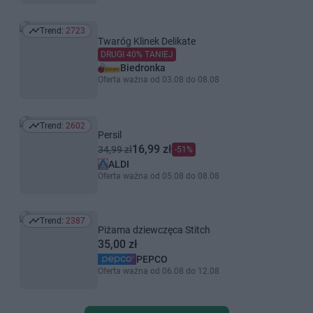
Trend:
2723
Trend: 2723
Twaróg Klinek Delikate
DRUGI 40% TANIEJ
Biedronka
Oferta ważna od 03.08 do 08.08
Trend:
2602
Trend: 2602
Persil
16,99 zł
34,99 zł
-51%
ALDI
Oferta ważna od 05.08 do 08.08
Trend:
2387
Trend: 2387
Piżama dziewczęca Stitch
35,00 zł
PEPCO
Oferta ważna od 06.08 do 12.08