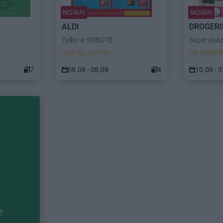
NOWA!
NOWA!
ALDI
DROGERI
Tylko w SOBOTĘ
Super okaz
JUŻ OD JUTRA!
DO ROZPO
7
08.08 - 08.08
4
10.08 - 
e