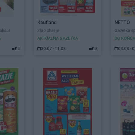
Kaufland
NETTO
laksu!
Złap okazje
Gazetka s
A
AKTUALNA GAZETKA
DO KOŃCA
15
30.07 - 11.08
18
03.08 - 