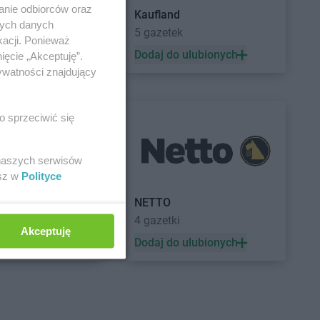
anie odbiorców oraz
Kaufland
nych danych
5 gazetek
kacji. Ponieważ
 ulubionych
Dodaj do ulubionych
ięcie „Akceptuję”.
ywatności znajdujący
o sprzeciwić się
 naszych serwisów
esz w
Polityce
a
NETTO
ek
4 gazetki
Akceptuję
 ulubionych
Dodaj do ulubionych