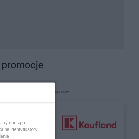
i promocje
kety. Najlepsze promocje i najniższe ceny!
emy dostęp i
lne identyfikatory,
iania