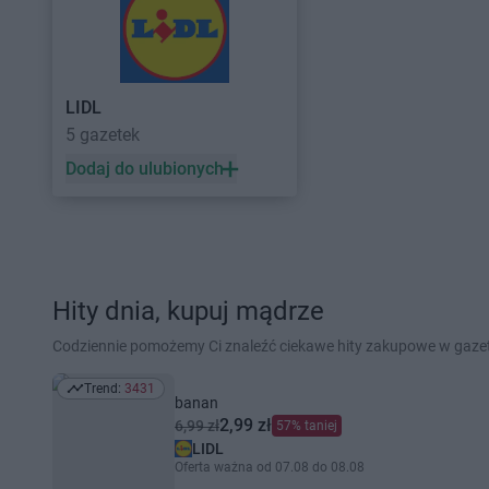
LIDL
5 gazetek
Dodaj do ulubionych
Hity dnia, kupuj mądrze
Codziennie pomożemy Ci znaleźć ciekawe hity zakupowe w gaz
Trend:
3431
Trend: 3431
banan
2,99 zł
6,99 zł
57% taniej
LIDL
Oferta ważna od 07.08 do 08.08