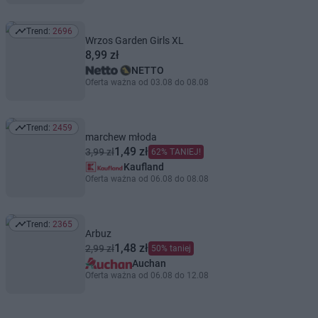
Trend:
2696
Trend: 2696
Wrzos Garden Girls XL
8,99 zł
NETTO
Oferta ważna od 03.08 do 08.08
Trend:
2459
Trend: 2459
marchew młoda
1,49 zł
3,99 zł
62% TANIEJ!
Kaufland
Oferta ważna od 06.08 do 08.08
Trend:
2365
Trend: 2365
Arbuz
1,48 zł
2,99 zł
50% taniej
Auchan
Oferta ważna od 06.08 do 12.08