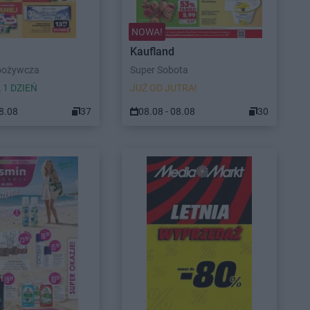
NOWA!
Kaufland
pożywcza
Super Sobota
 1 DZIEŃ
JUŻ OD JUTRA!
08.08
37
08.08 - 08.08
30