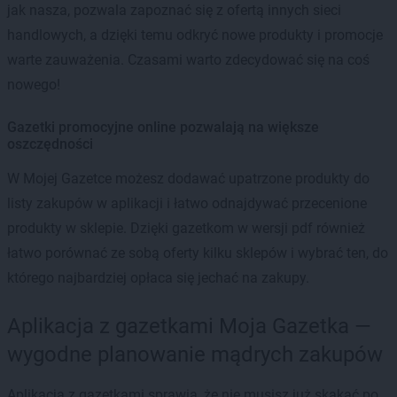
jak nasza, pozwala zapoznać się z ofertą innych sieci
handlowych, a dzięki temu odkryć nowe produkty i promocje
warte zauważenia. Czasami warto zdecydować się na coś
nowego!
Gazetki promocyjne online pozwalają na większe
oszczędności
W Mojej Gazetce możesz dodawać upatrzone produkty do
listy zakupów w aplikacji i łatwo odnajdywać przecenione
produkty w sklepie. Dzięki gazetkom w wersji pdf również
łatwo porównać ze sobą oferty kilku sklepów i wybrać ten, do
którego najbardziej opłaca się jechać na zakupy.
Aplikacja z gazetkami Moja Gazetka —
wygodne planowanie mądrych zakupów
Aplikacja z gazetkami sprawia, że nie musisz już skakać po