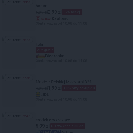
Trend:
2863
Trend: 2863
banan
2,99 zł
6,99 zł
57% taniej!
Kaufland
Oferta ważna od 10.08 do 11.08
Trend:
2823
Trend: 2823
kefir
2+2 gratis
Biedronka
Oferta ważna od 10.08 do 14.08
Trend:
2738
Trend: 2738
Masło z Polskiej Mleczarni 82%
1,99 zł
4,99 zł
-60% przy zakupie 3
LIDL
Oferta ważna od 10.08 do 11.08
Trend:
2542
Trend: 2542
środek czyszczący
5,99 zł
Niższa cena z 30 dni
Action