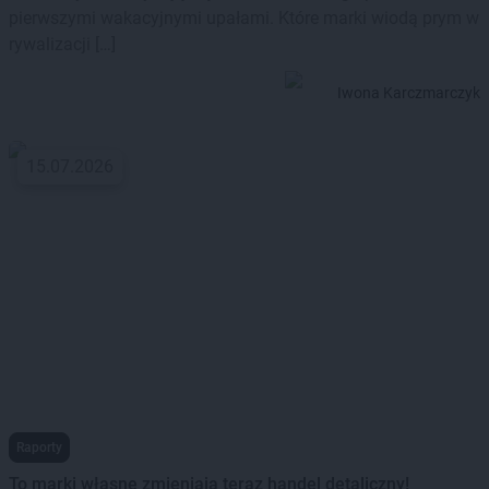
pierwszymi wakacyjnymi upałami. Które marki wiodą prym w
rywalizacji […]
Iwona Karczmarczyk
15.07.2026
Raporty
To marki własne zmieniają teraz handel detaliczny!