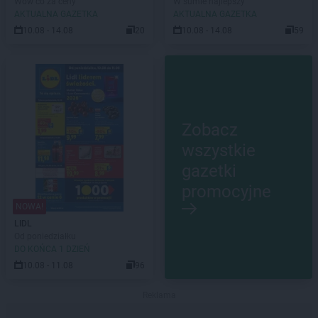
Wow co za ceny
W sumie najlepszy
AKTUALNA GAZETKA
AKTUALNA GAZETKA
10.08 - 14.08
20
10.08 - 14.08
59
Zobacz
wszystkie
gazetki
promocyjne
NOWA!
LIDL
Od poniedziałku
DO KOŃCA 1 DZIEŃ
10.08 - 11.08
96
Reklama