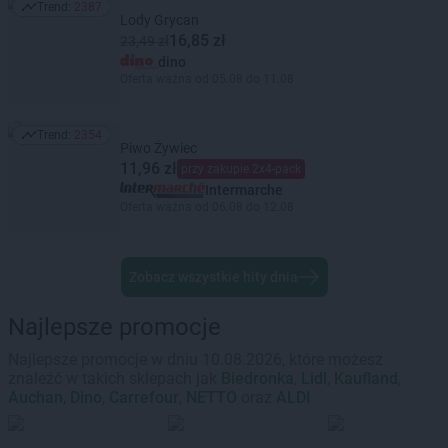
Trend:
2387
Trend: 2387
Lody Grycan
16,85 zł
23,49 zł
dino
Oferta ważna od 05.08 do 11.08
Trend:
2354
Trend: 2354
Piwo Żywiec
11,96 zł
przy zakupie 2x4-pack
Intermarche
Oferta ważna od 06.08 do 12.08
Zobacz wszystkie hity dnia
Najlepsze promocje
Najlepsze promocje w dniu 10.08.2026, które możesz
znaleźć w takich sklepach jak
Biedronka
,
Lidl
,
Kaufland
,
Auchan
,
Dino
,
Carrefour
,
NETTO
oraz
ALDI