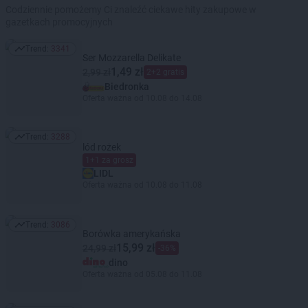
Codziennie pomożemy Ci znaleźć ciekawe hity zakupowe w
gazetkach promocyjnych
Trend:
3341
Trend: 3341
Ser Mozzarella Delikate
1,49 zł
2,99 zł
2+2 gratis
Biedronka
Oferta ważna od 10.08 do 14.08
Trend:
3288
Trend: 3288
lód rożek
1+1 za grosz
LIDL
Oferta ważna od 10.08 do 11.08
Trend:
3086
Trend: 3086
Borówka amerykańska
15,99 zł
24,99 zł
-36%
dino
Oferta ważna od 05.08 do 11.08