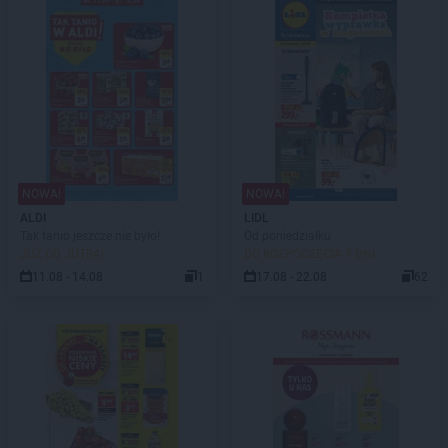
NOWA!
NOWA!
ALDI
LIDL
Tak tanio jeszcze nie było!
Od poniedziałku
JUŻ OD JUTRA!
DO ROZPOCZĘCIA 7 DNI
11.08 - 14.08
1
17.08 - 22.08
62