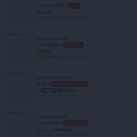
16,99 zł
34,99 zł
-51%
ALDI
Oferta ważna od 05.08 do 08.08
Trend:
2567
Trend: 2567
ogórek gruntowy
4,89 zł
6,99 zł
30% taniej
LIDL
Oferta ważna od 06.08 do 08.08
Trend:
2474
Trend: 2474
środek czyszczący
5,99 zł
Niższa cena z 30 dni
Action
Oferta ważna od 05.08 do 11.08
Trend:
2457
Trend: 2457
marchew młoda
1,49 zł
3,99 zł
62% TANIEJ!
Kaufland
Oferta ważna od 06.08 do 08.08