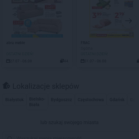
abra meble
FRAC
Ogólna
OSTATNI DZIEŃ!
OSTATNI DZIEŃ!
27.07 - 06.08
44
31.07 - 06.08
Lokalizacje sklepów
Bielsko-
Białystok
Bydgoszcz
Częstochowa
Gdańsk
Gdy
Biała
lub szukaj swojego miasta