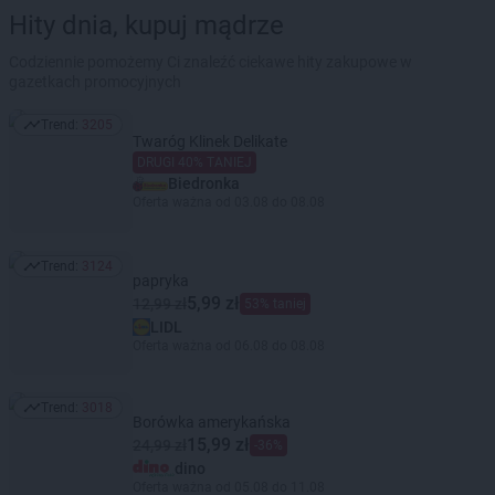
Hity dnia, kupuj mądrze
Codziennie pomożemy Ci znaleźć ciekawe hity zakupowe w
gazetkach promocyjnych
Trend:
3205
Trend: 3205
Twaróg Klinek Delikate
DRUGI 40% TANIEJ
Biedronka
Oferta ważna od 03.08 do 08.08
Trend:
3124
Trend: 3124
papryka
5,99 zł
12,99 zł
53% taniej
LIDL
Oferta ważna od 06.08 do 08.08
Trend:
3018
Trend: 3018
Borówka amerykańska
15,99 zł
24,99 zł
-36%
dino
Oferta ważna od 05.08 do 11.08