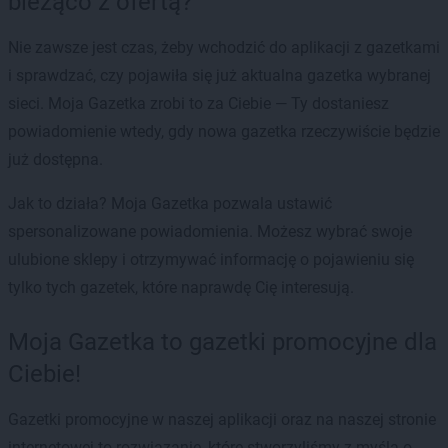
bieżąco z ofertą?
Nie zawsze jest czas, żeby wchodzić do aplikacji z gazetkami
i sprawdzać, czy pojawiła się już aktualna gazetka wybranej
sieci. Moja Gazetka zrobi to za Ciebie — Ty dostaniesz
powiadomienie wtedy, gdy nowa gazetka rzeczywiście będzie
już dostępna.
Jak to działa? Moja Gazetka pozwala ustawić
spersonalizowane powiadomienia. Możesz wybrać swoje
ulubione sklepy i otrzymywać informację o pojawieniu się
tylko tych gazetek, które naprawdę Cię interesują.
Moja Gazetka to gazetki promocyjne dla
Ciebie!
Gazetki promocyjne w naszej aplikacji oraz na naszej stronie
internetowej to rozwiązanie, które stworzyliśmy z myślą o