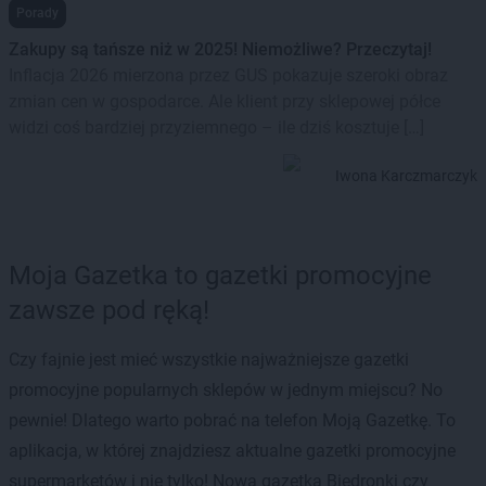
Porady
Zakupy są tańsze niż w 2025! Niemożliwe? Przeczytaj!
Inflacja 2026 mierzona przez GUS pokazuje szeroki obraz
zmian cen w gospodarce. Ale klient przy sklepowej półce
widzi coś bardziej przyziemnego – ile dziś kosztuje […]
Iwona Karczmarczyk
Moja Gazetka to gazetki promocyjne
zawsze pod ręką!
Czy fajnie jest mieć wszystkie najważniejsze gazetki
promocyjne popularnych sklepów w jednym miejscu? No
pewnie! Dlatego warto pobrać na telefon Moją Gazetkę. To
aplikacja, w której znajdziesz aktualne gazetki promocyjne
supermarketów i nie tylko! Nowa gazetka Biedronki czy