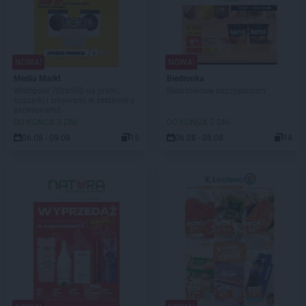
NOWA!
NOWA!
Media Markt
Biedronka
Whirlpool 70za500 na pralki,
Biedronkowe oszczędności
suszarki i zmywarki w zestawie z
akcesoriami!
DO KOŃCA 3 DNI
DO KOŃCA 2 DNI
06.08 - 09.08
15
06.08 - 08.08
14