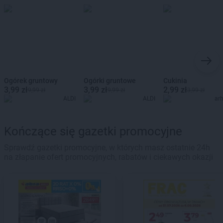
Ogórek gruntowy
Ogórki gruntowe
Cukinia
3,99 zł
3,99 zł
2,99 zł
9,99 zł
9,99 zł
3,99 zł
ALDI
ALDI
ar
Kończące się gazetki promocyjne
Sprawdź gazetki promocyjne, w których masz ostatnie 24h
na złapanie ofert promocyjnych, rabatów i ciekawych okazji