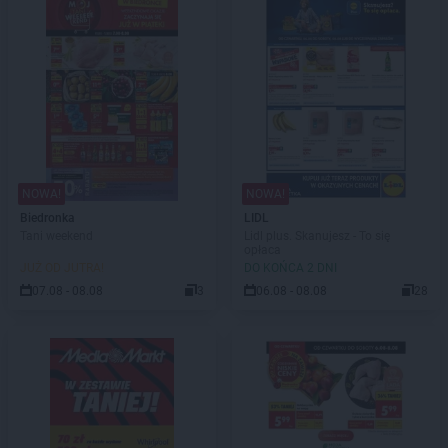
NOWA!
NOWA!
Biedronka
LIDL
Tani weekend
Lidl plus. Skanujesz - To się
opłaca
JUŻ OD JUTRA!
DO KOŃCA 2 DNI
07.08 - 08.08
3
06.08 - 08.08
28