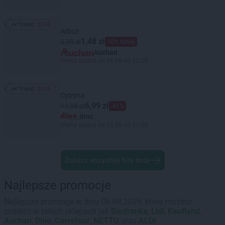
Trend:
2390
Trend: 2390
Arbuz
1,48 zł
2,99 zł
50% taniej
Auchan
Oferta ważna od 06.08 do 12.08
Trend:
2350
Trend: 2350
Cytryna
6,99 zł
11,99 zł
-41%
dino
Oferta ważna od 05.08 do 11.08
Zobacz wszystkie hity dnia
Najlepsze promocje
Najlepsze promocje w dniu 06.08.2026, które możesz
znaleźć w takich sklepach jak
Biedronka
,
Lidl
,
Kaufland
,
Auchan
,
Dino
,
Carrefour
,
NETTO
oraz
ALDI