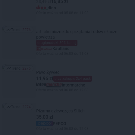
16,85 zł
23,49 zł
dino
Oferta ważna od 05.08 do 11.08
Trend:
2276
art. chemiczne do sprzątania i odświeżacze
Trend: 2276
powietrza
drugiprodukt 80% taniej
Kaufland
Oferta ważna od 06.08 do 11.08
Trend:
2276
Trend: 2276
Piwo Żywiec
11,96 zł
przy zakupie 2x4-pack
Intermarche
Oferta ważna od 06.08 do 12.08
Trend:
2274
Trend: 2274
Piżama dziewczęca Stitch
35,00 zł
PEPCO
Oferta ważna od 06.08 do 12.08