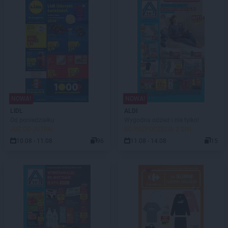
NOWA!
NOWA!
LIDL
ALDI
Od poniedziałku
Wygodna odzież i nie tylko!
JUŻ OD JUTRA!
DO ROZPOCZĘCIA 2 DNI
10.08 - 11.08
96
11.08 - 14.08
15