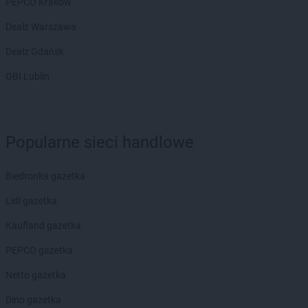
PEPCO Kraków
Dealz Warszawa
Dealz Gdańsk
OBI Lublin
Popularne sieci handlowe
Biedronka gazetka
Lidl gazetka
Kaufland gazetka
PEPCO gazetka
Netto gazetka
Dino gazetka