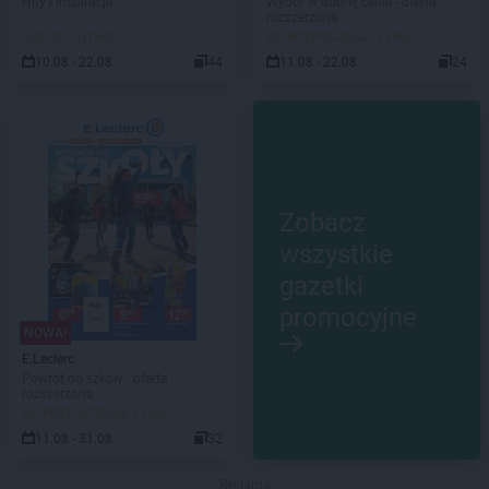
Hity i inspiracje
Wybór w dobrej cenie - oferta
rozszerzona
JUŻ OD JUTRA!
DO ROZPOCZĘCIA 2 DNI
10.08 - 22.08
44
11.08 - 22.08
24
Zobacz
wszystkie
gazetki
promocyjne
NOWA!
E.Leclerc
Powrót do szkoły - oferta
rozszerzona
DO ROZPOCZĘCIA 2 DNI
11.08 - 31.08
32
Reklama