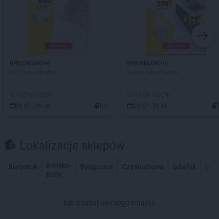
BRICOMARCHE
BRICOMARCHE
HOT cena Online!
Nasze ceny rządzą!
OSTATNI DZIEŃ!
OSTATNI DZIEŃ!
29.07 - 09.08
15
29.07 - 09.08
Lokalizacje sklepów
Bielsko-
Białystok
Bydgoszcz
Częstochowa
Gdańsk
Gdy
Biała
lub szukaj swojego miasta