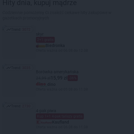
Hity dnia, kupuj mądrze
Codziennie pomożemy Ci znaleźć ciekawe hity zakupowe w
gazetkach promocyjnych
Trend:
3072
Trend: 3072
skyr
2+1 gratis
Biedronka
Oferta ważna od 06.08 do 12.08
Trend:
3035
Trend: 3035
Borówka amerykańska
15,99 zł
24,99 zł
-36%
dino
Oferta ważna od 05.08 do 11.08
Trend:
2730
Trend: 2730
4-pak piwa
Kup 1+1 4-pak tańszy gratis
Kaufland
Oferta ważna od 06.08 do 11.08