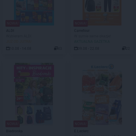
NOWA!
NOWA!
ALDI
Carrefour
Wybieram ALDI
W sumie same okazje!
JUŻ OD JUTRA!
AKTUALNA GAZETKA
10.08 - 14.08
43
09.08 - 22.08
22
NOWA!
NOWA!
Biedronka
E.Leclerc