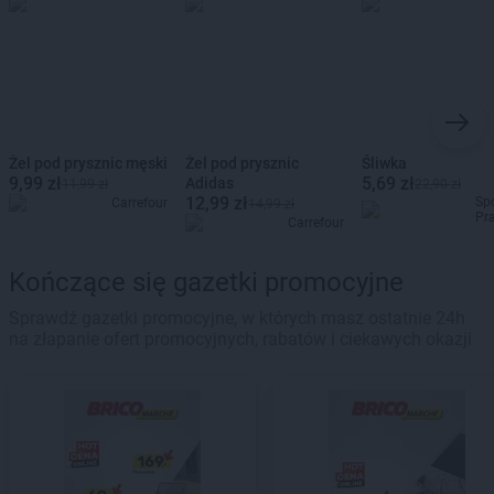
Żel pod prysznic męski
Żel pod prysznic
Śliwka
9,99 zł
5,69 zł
Adidas
11,99 zł
22,90 zł
12,99 zł
Sp
Carrefour
14,99 zł
Pr
Carrefour
Kończące się gazetki promocyjne
Sprawdź gazetki promocyjne, w których masz ostatnie 24h
na złapanie ofert promocyjnych, rabatów i ciekawych okazji