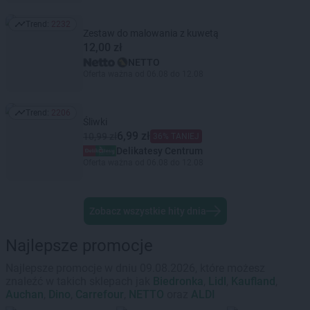
Trend:
2232
Trend: 2232
Zestaw do malowania z kuwetą
12,00 zł
NETTO
Oferta ważna od 06.08 do 12.08
Trend:
2206
Trend: 2206
Śliwki
6,99 zł
10,99 zł
36% TANIEJ
Delikatesy Centrum
Oferta ważna od 06.08 do 12.08
Zobacz wszystkie hity dnia
Najlepsze promocje
Najlepsze promocje w dniu 09.08.2026, które możesz
znaleźć w takich sklepach jak
Biedronka
,
Lidl
,
Kaufland
,
Auchan
,
Dino
,
Carrefour
,
NETTO
oraz
ALDI