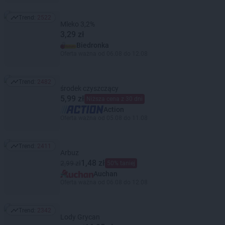
Trend:
2522
Trend: 2522
Mleko 3,2%
3,29 zł
Biedronka
Oferta ważna od 06.08 do 12.08
Trend:
2482
Trend: 2482
środek czyszczący
5,99 zł
Niższa cena z 30 dni
Action
Oferta ważna od 05.08 do 11.08
Trend:
2411
Trend: 2411
Arbuz
1,48 zł
2,99 zł
50% taniej
Auchan
Oferta ważna od 06.08 do 12.08
Trend:
2342
Trend: 2342
Lody Grycan