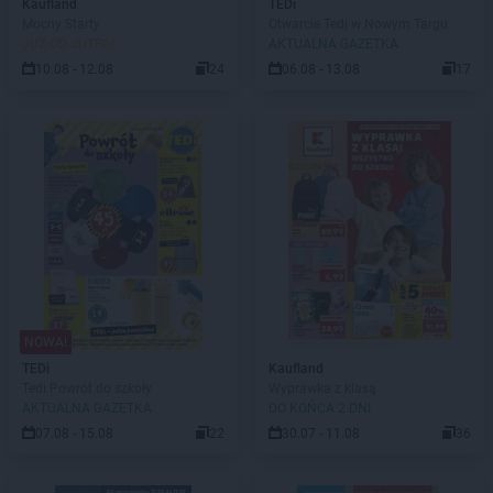
Kaufland
TEDi
Mocny Starty
Otwarcie Tedi w Nowym Targu
JUŻ OD JUTRA!
AKTUALNA GAZETKA
10.08 - 12.08
24
06.08 - 13.08
17
NOWA!
TEDi
Kaufland
Tedi Powrót do szkoły
Wyprawka z klasą
AKTUALNA GAZETKA
DO KOŃCA 2 DNI
07.08 - 15.08
22
30.07 - 11.08
36