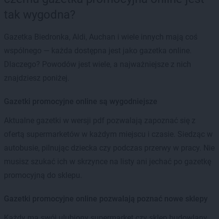
tak wygodna?
Gazetka Biedronka, Aldi, Auchan i wiele innych mają coś
wspólnego — każda dostępna jest jako gazetka online.
Dlaczego? Powodów jest wiele, a najważniejsze z nich
znajdziesz poniżej.
Gazetki promocyjne online są wygodniejsze
Aktualne gazetki w wersji pdf pozwalają zapoznać się z
ofertą supermarketów w każdym miejscu i czasie. Siedząc w
autobusie, pilnując dziecka czy podczas przerwy w pracy. Nie
musisz szukać ich w skrzynce na listy ani jechać po gazetkę
promocyjną do sklepu.
Gazetki promocyjne online pozwalają poznać nowe sklepy
Każdy ma swój ulubiony supermarket czy sklep budowlany.