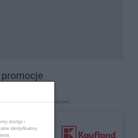
i promocje
kety. Najlepsze promocje i najniższe ceny!
emy dostęp i
lne identyfikatory,
iania