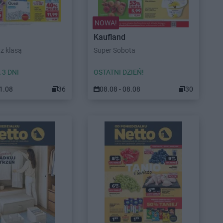
NOWA!
Kaufland
z klasą
Super Sobota
 3 DNI
OSTATNI DZIEŃ!
11.08
36
08.08 - 08.08
30