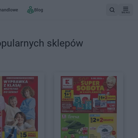
 handlowe
Blog
MENU
opularnych sklepów