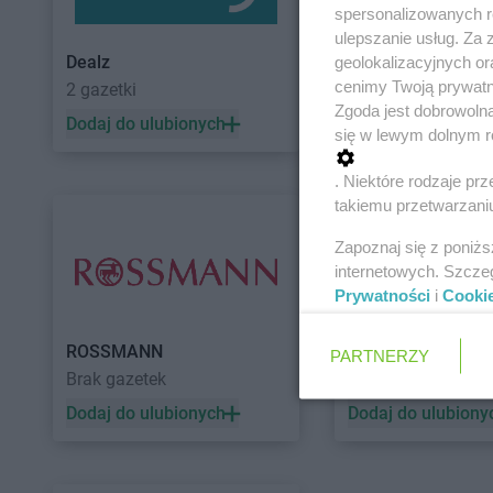
spersonalizowanych re
ulepszanie usług. Za
Dealz
POLOmarket
geolokalizacyjnych or
cenimy Twoją prywatno
2 gazetki
11 gazetek
Zgoda jest dobrowoln
Dodaj do ulubionych
Dodaj do ulubiony
się w lewym dolnym r
. Niektóre rodzaje p
takiemu przetwarzaniu
Zapoznaj się z poniż
internetowych. Szcze
Prywatności
i
Cooki
ROSSMANN
Auchan
PARTNERZY
Brak gazetek
5 gazetek
Dodaj do ulubionych
Dodaj do ulubiony