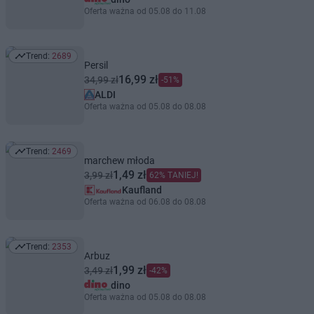
Oferta ważna od 05.08 do 11.08
Trend:
2689
Trend: 2689
Persil
16,99 zł
34,99 zł
-51%
ALDI
Oferta ważna od 05.08 do 08.08
Trend:
2469
Trend: 2469
marchew młoda
1,49 zł
3,99 zł
62% TANIEJ!
Kaufland
Oferta ważna od 06.08 do 08.08
Trend:
2353
Trend: 2353
Arbuz
1,99 zł
3,49 zł
-42%
dino
Oferta ważna od 05.08 do 08.08