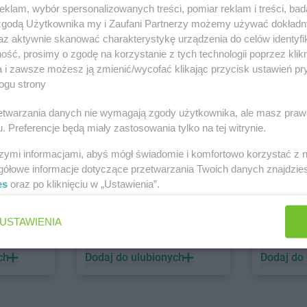
klam, wybór spersonalizowanych treści, pomiar reklam i treści, bad
 zgodą Użytkownika my i Zaufani Partnerzy możemy używać dokład
PEPCO
dino
az aktywnie skanować charakterystykę urządzenia do celów identyfi
ść, prosimy o zgodę na korzystanie z tych technologii poprzez klikn
1 gazetka
2 gazetki
a i zawsze możesz ją zmienić/wycofać klikając przycisk ustawień pr
ch
Dodaj do ulubionych
Dodaj do
ogu strony
rzetwarzania danych nie wymagają zgody użytkownika, ale masz praw
. Preferencje będą miały zastosowania tylko na tej witrynie.
szymi informacjami, abyś mógł świadomie i komfortowo korzystać z
gółowe informacje dotyczące przetwarzania Twoich danych znajdzi
es
oraz po kliknięciu w „Ustawienia”.
ALDI
Biedronk
USTAWIENIA
6 gazetek
12 gazet
ch
Dodaj do ulubionych
Dodaj do