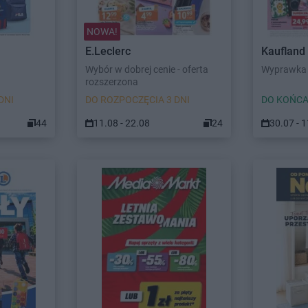
NOWA!
E.Leclerc
Kaufland
Wybór w dobrej cenie - oferta
Wyprawka 
rozszerzona
DNI
DO ROZPOCZĘCIA 3 DNI
DO KOŃCA
44
11.08 - 22.08
24
30.07 - 