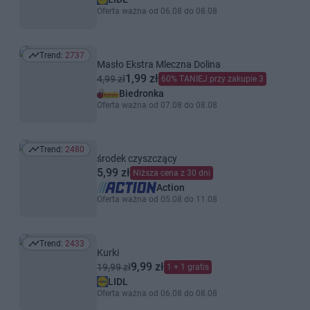
Oferta ważna od 06.08 do 08.08
Trend:
2737
Trend: 2737
Masło Ekstra Mleczna Dolina
1,99 zł
4,99 zł
60% TANIEJ przy zakupie 3
Biedronka
Oferta ważna od 07.08 do 08.08
Trend:
2480
Trend: 2480
środek czyszczący
5,99 zł
Niższa cena z 30 dni
Action
Oferta ważna od 05.08 do 11.08
Trend:
2433
Trend: 2433
Kurki
9,99 zł
19,99 zł
1 + 1 gratis
LIDL
Oferta ważna od 06.08 do 08.08