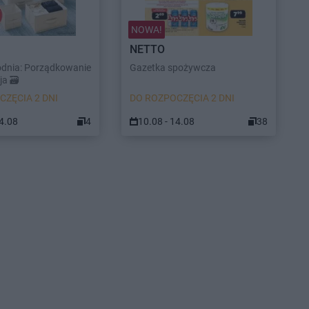
NOWA!
NETTO
odnia: Porządkowanie
Gazetka spożywcza
a 🗃️
CZĘCIA 2 DNI
DO ROZPOCZĘCIA 2 DNI
14.08
4
10.08 - 14.08
38