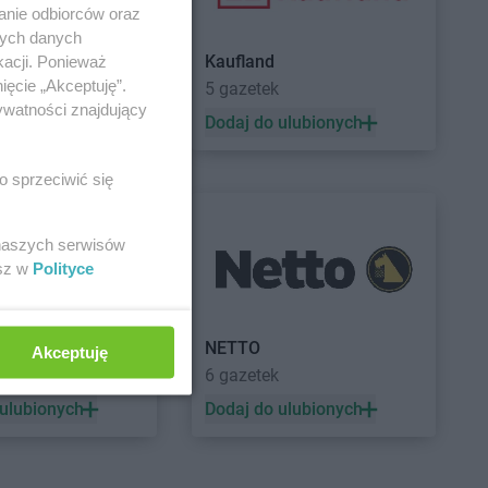
anie odbiorców oraz
nych danych
Kaufland
kacji. Ponieważ
ięcie „Akceptuję”.
5 gazetek
ywatności znajdujący
 ulubionych
Dodaj do ulubionych
o sprzeciwić się
 naszych serwisów
esz w
Polityce
a
NETTO
Akceptuję
ek
6 gazetek
 ulubionych
Dodaj do ulubionych