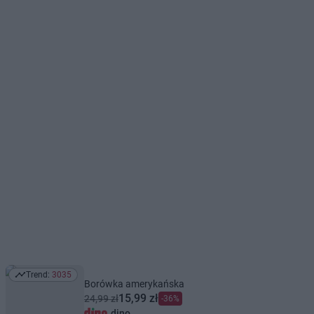
Trend:
3035
Trend: 3035
Borówka amerykańska
15,99 zł
24,99 zł
-36%
dino