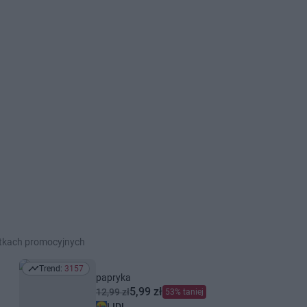
etkach promocyjnych
Trend:
3157
Trend: 3157
papryka
5,99 zł
12,99 zł
53% taniej
LIDL