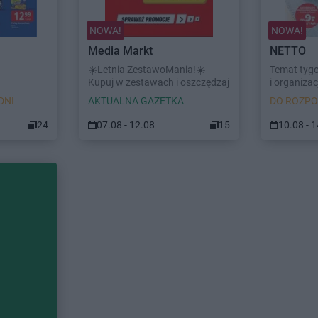
NOWA!
NOWA!
Media Markt
NETTO
☀️Letnia ZestawoMania!☀️
Temat tyg
Kupuj w zestawach i oszczędzaj
i organizacj
DNI
AKTUALNA GAZETKA
DO ROZPO
24
07.08 - 12.08
15
10.08 - 