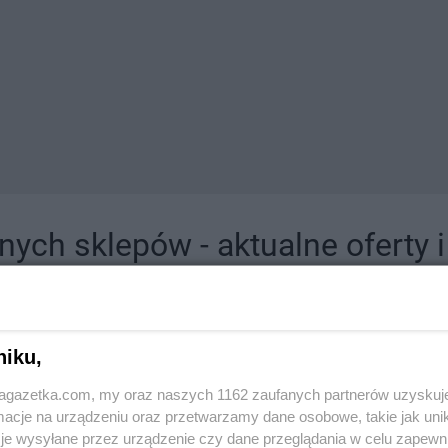
ych sklepów - aktualne oferty 
jdziesz tutaj sklepy należące do lokalnych sieci oraz duże, znane super- i hipermar
niku,
jagazetka.com, my oraz naszych 1162 zaufanych partnerów uzyskuj
cje na urządzeniu oraz przetwarzamy dane osobowe, takie jak unika
je wysyłane przez urządzenie czy dane przeglądania w celu zapewn