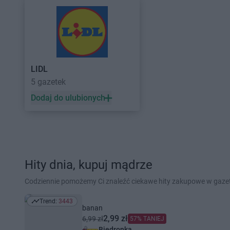
LIDL
5 gazetek
Dodaj do ulubionych
Hity dnia, kupuj mądrze
Codziennie pomożemy Ci znaleźć ciekawe hity zakupowe w gaz
Trend:
3443
Trend: 3443
banan
2,99 zł
6,99 zł
57% TANIEJ
Biedronka