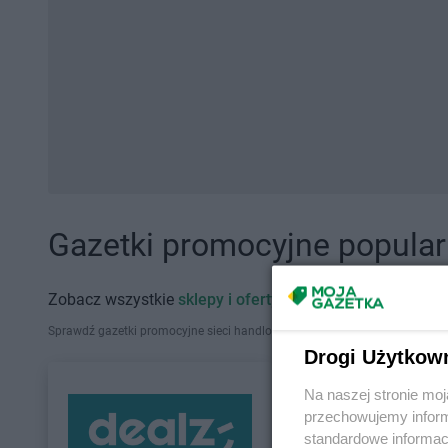
Gazetki promocyjne popularn
Zobacz wszystkie
sklepy i oferty promocyjne
Sprawdź gazetki promocyjne sieci handlowych, które działają w Polsce. Zna
Drogi Użytkow
Na naszej stronie mo
przechowujemy informa
standardowe informac