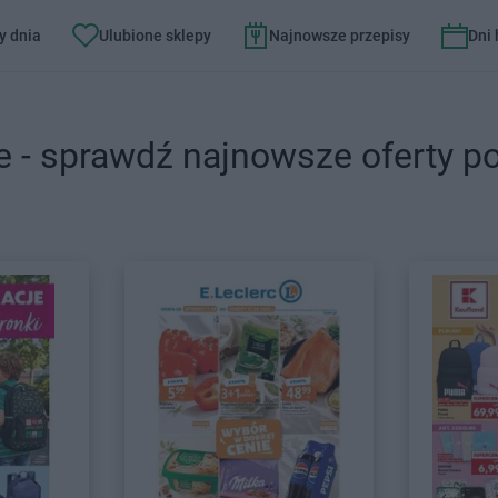
y dnia
Ulubione sklepy
Najnowsze przepisy
Dni
e - sprawdź najnowsze oferty p