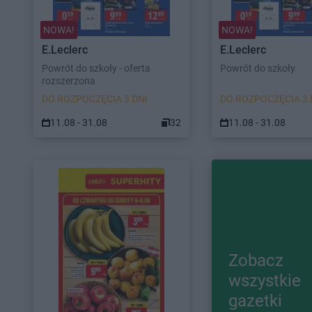
NOWA!
NOWA!
E.Leclerc
E.Leclerc
Powrót do szkoły - oferta
Powrót do szkoły
rozszerzona
DO ROZPOCZĘCIA 3 DNI
DO ROZPOCZĘCIA 3 
11.08 - 31.08
32
11.08 - 31.08
Zobacz
wszystkie
gazetki