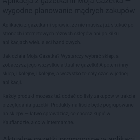
Aplikacja z gazetkami Moja Gazetka —
wygodne planowanie mądrych zakupów
Aplikacja z gazetkami sprawia, że nie musisz już skakać po
stronach internetowych różnych sklepów ani po kilku
aplikacjach wielu sieci handlowych.
Jak działa Moja Gazetka? Wystarczy wybrać sklep, a
zobaczysz jego wszystkie aktualne gazetki! A potem inny
sklep, i kolejny, i kolejny, a wszystko to cały czas w jednej
aplikacji.
Każdy produkt możesz też dodać do listy zakupów w trakcie
przeglądania gazetki. Produkty na liście będę pogrupowane
na sklepy — łatwo sprawdzisz, co chcesz kupić w
Kauflandzie, a co w Intermarche.
Aktualne gazetki promocyjne w aplikacji