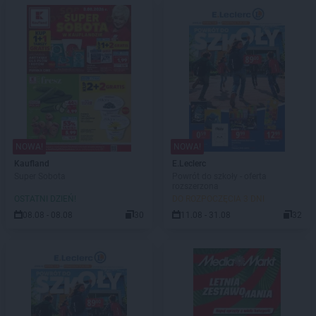
NOWA!
NOWA!
Kaufland
E.Leclerc
Super Sobota
Powrót do szkoły - oferta
rozszerzona
OSTATNI DZIEŃ!
DO ROZPOCZĘCIA 3 DNI
08.08 - 08.08
30
11.08 - 31.08
32