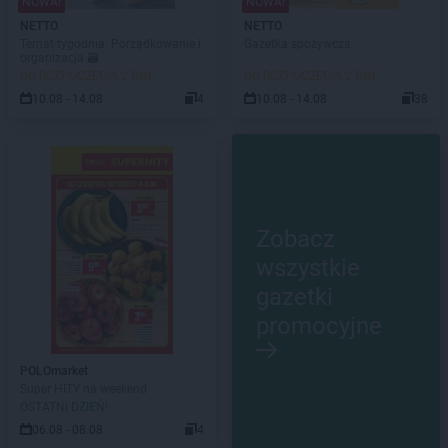
NOWA!
NOWA!
NETTO
NETTO
Temat tygodnia: Porządkowanie i
Gazetka spożywcza
organizacja 🗃️
DO ROZPOCZĘCIA 2 DNI
DO ROZPOCZĘCIA 2 DNI
10.08 - 14.08
4
10.08 - 14.08
38
Zobacz
wszystkie
gazetki
promocyjne
POLOmarket
Super HITY na weekend
OSTATNI DZIEŃ!
06.08 - 08.08
4