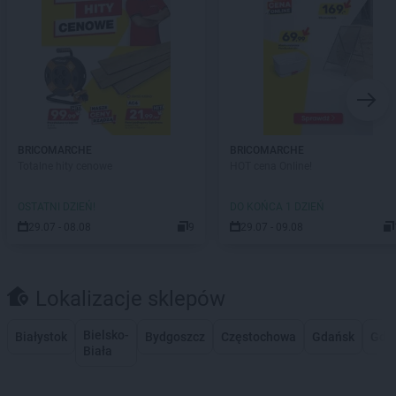
BRICOMARCHE
BRICOMARCHE
Totalne hity cenowe
HOT cena Online!
OSTATNI DZIEŃ!
DO KOŃCA 1 DZIEŃ
29.07 - 08.08
9
29.07 - 09.08
Lokalizacje sklepów
Bielsko-
Białystok
Bydgoszcz
Częstochowa
Gdańsk
Gdy
Biała