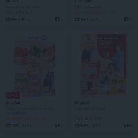
NETTO
Biedronka
Gazetka spożywcza
Hity i inspiracje
OSTATNI DZIEŃ!
DO ROZPOCZĘCIA 2 DNI
03.08 - 08.08
37
10.08 - 22.08
44
NOWA!
E.Leclerc
Kaufland
Wybór w dobrej cenie - oferta
Wyprawka z klasą
rozszerzona
DO ROZPOCZĘCIA 3 DNI
DO KOŃCA 3 DNI
11.08 - 22.08
24
30.07 - 11.08
36