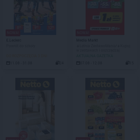
NOWA!
NOWA!
E.Leclerc
Media Markt
Powrót do szkoły
☀️Letnia ZestawoMania!☀️Kupuj
w zestawach i oszczędzaj
DO ROZPOCZĘCIA 3 DNI
AKTUALNA GAZETKA
11.08 - 31.08
24
07.08 - 12.08
15