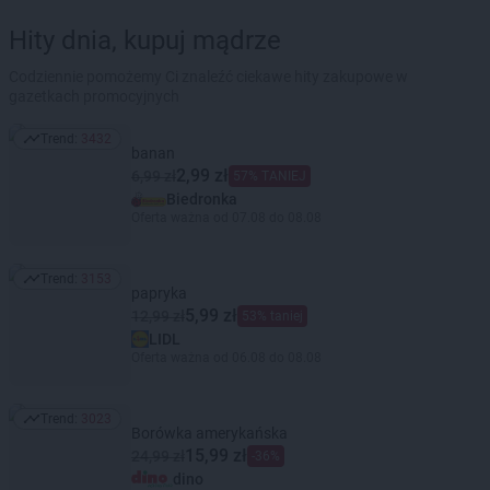
Hity dnia, kupuj mądrze
Codziennie pomożemy Ci znaleźć ciekawe hity zakupowe w
gazetkach promocyjnych
Trend:
3432
Trend: 3432
banan
2,99 zł
6,99 zł
57% TANIEJ
Biedronka
Oferta ważna od 07.08 do 08.08
Trend:
3153
Trend: 3153
papryka
5,99 zł
12,99 zł
53% taniej
LIDL
Oferta ważna od 06.08 do 08.08
Trend:
3023
Trend: 3023
Borówka amerykańska
15,99 zł
24,99 zł
-36%
dino