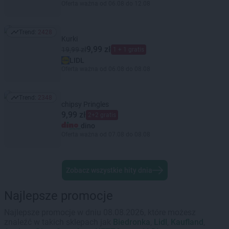
Oferta ważna od 06.08 do 12.08
Trend:
2428
Trend: 2428
Kurki
9,99 zł
19,99 zł
1 + 1 gratis
LIDL
Oferta ważna od 06.08 do 08.08
Trend:
2348
Trend: 2348
chipsy Pringles
9,99 zł
2+2 gratis
dino
Oferta ważna od 07.08 do 08.08
Zobacz wszystkie hity dnia
Najlepsze promocje
Najlepsze promocje w dniu 08.08.2026, które możesz
znaleźć w takich sklepach jak
Biedronka
,
Lidl
,
Kaufland
,