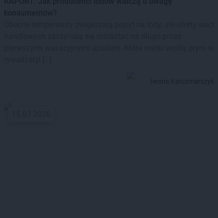
RAPORT: Jak producenci lodów walczą o uwagę
konsumentów?
Obecne temperatury zwiększają popyt na lody, ale oferty sieci
handlowych zaczynają się rozrastać na długo przed
pierwszymi wakacyjnymi upałami. Które marki wiodą prym w
rywalizacji […]
Iwona Karczmarczyk
15.07.2026