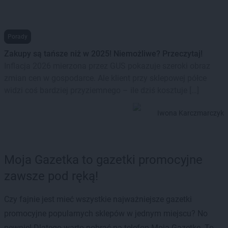
Porady
Zakupy są tańsze niż w 2025! Niemożliwe? Przeczytaj!
Inflacja 2026 mierzona przez GUS pokazuje szeroki obraz
zmian cen w gospodarce. Ale klient przy sklepowej półce
widzi coś bardziej przyziemnego – ile dziś kosztuje […]
Iwona Karczmarczyk
Moja Gazetka to gazetki promocyjne
zawsze pod ręką!
Czy fajnie jest mieć wszystkie najważniejsze gazetki
promocyjne popularnych sklepów w jednym miejscu? No
pewnie! Dlatego warto pobrać na telefon Moją Gazetkę. To