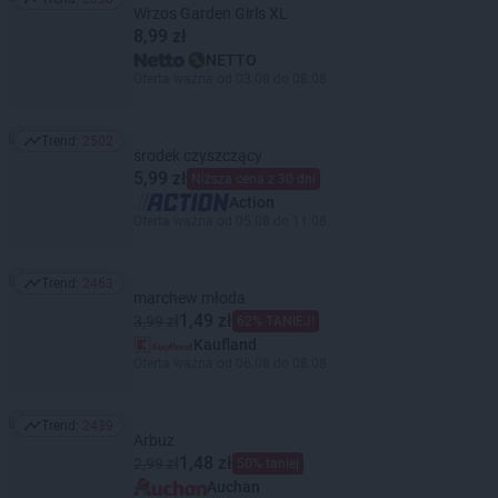
Trend: 2698
Wrzos Garden Girls XL
8,99 zł
NETTO
Oferta ważna od 03.08 do 08.08
Trend:
2502
Trend: 2502
środek czyszczący
5,99 zł
Niższa cena z 30 dni
Action
Oferta ważna od 05.08 do 11.08
Trend:
2463
Trend: 2463
marchew młoda
1,49 zł
3,99 zł
62% TANIEJ!
Kaufland
Oferta ważna od 06.08 do 08.08
Trend:
2439
Trend: 2439
Arbuz
1,48 zł
2,99 zł
50% taniej
Auchan