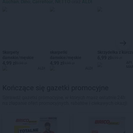
Auchan
,
Dino
,
Carrefour
,
NETTO
oraz
ALDI
Skarpety
skarpetki
Skrzydełka z kurcz
6,99 zł
damskie/męskie
damskie/męskie
8,99 zł
4,99 zł
4,99 zł
API
9,98 zł
9,98 zł
MA
ALDI
ALDI
Kończące się gazetki promocyjne
Sprawdź gazetki promocyjne, w których masz ostatnie 24h
na złapanie ofert promocyjnych, rabatów i ciekawych okazji