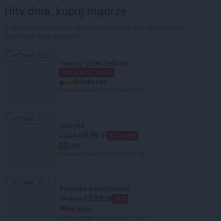
Hity dnia, kupuj mądrze
Codziennie pomożemy Ci znaleźć ciekawe hity zakupowe w
gazetkach promocyjnych
Trend:
3205
Trend: 3205
Twaróg Klinek Delikate
DRUGI 40% TANIEJ
Biedronka
Oferta ważna od 03.08 do 08.08
Trend:
3135
Trend: 3135
papryka
5,99 zł
12,99 zł
53% taniej
LIDL
Oferta ważna od 06.08 do 08.08
Trend:
3011
Trend: 3011
Borówka amerykańska
15,99 zł
24,99 zł
-36%
dino
Oferta ważna od 05.08 do 11.08