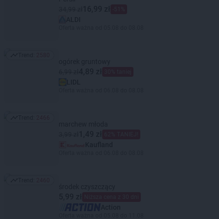
16,99 zł
34,99 zł
-51%
ALDI
Oferta ważna od 05.08 do 08.08
Trend:
2580
Trend: 2580
ogórek gruntowy
4,89 zł
6,99 zł
30% taniej
LIDL
Oferta ważna od 06.08 do 08.08
Trend:
2466
Trend: 2466
marchew młoda
1,49 zł
3,99 zł
62% TANIEJ!
Kaufland
Oferta ważna od 06.08 do 08.08
Trend:
2460
Trend: 2460
środek czyszczący
5,99 zł
Niższa cena z 30 dni
Action
Oferta ważna od 05.08 do 11.08