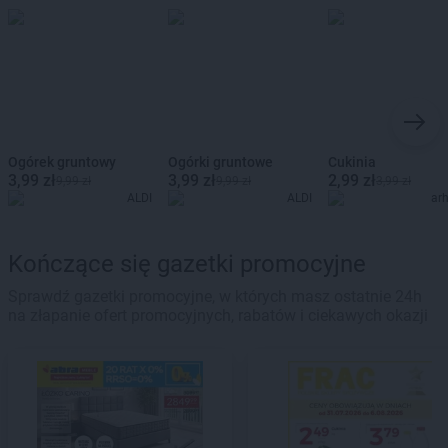
Ogórek gruntowy
Ogórki gruntowe
Cukinia
3,99 zł
3,99 zł
2,99 zł
9,99 zł
9,99 zł
3,99 zł
ALDI
ALDI
ar
Kończące się gazetki promocyjne
Sprawdź gazetki promocyjne, w których masz ostatnie 24h
na złapanie ofert promocyjnych, rabatów i ciekawych okazji