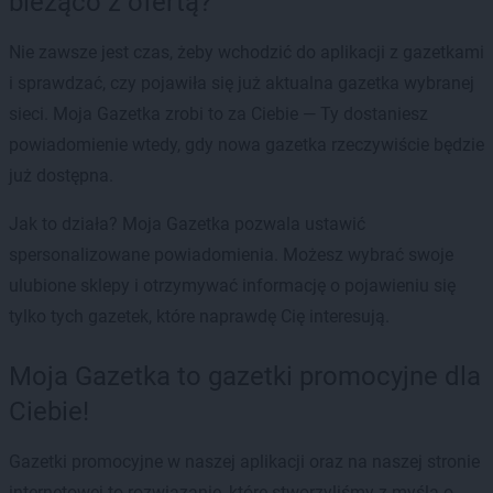
bieżąco z ofertą?
Nie zawsze jest czas, żeby wchodzić do aplikacji z gazetkami
i sprawdzać, czy pojawiła się już aktualna gazetka wybranej
sieci. Moja Gazetka zrobi to za Ciebie — Ty dostaniesz
powiadomienie wtedy, gdy nowa gazetka rzeczywiście będzie
już dostępna.
Jak to działa? Moja Gazetka pozwala ustawić
spersonalizowane powiadomienia. Możesz wybrać swoje
ulubione sklepy i otrzymywać informację o pojawieniu się
tylko tych gazetek, które naprawdę Cię interesują.
Moja Gazetka to gazetki promocyjne dla
Ciebie!
Gazetki promocyjne w naszej aplikacji oraz na naszej stronie
internetowej to rozwiązanie, które stworzyliśmy z myślą o