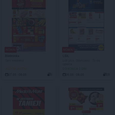
NOWA!
NOWA!
Biedronka
LIDL
Tani weekend
Lidl plus. Skanujesz - To się
opłaca
JUŻ OD JUTRA!
DO KOŃCA 2 DNI
07.08 - 08.08
3
06.08 - 08.08
28