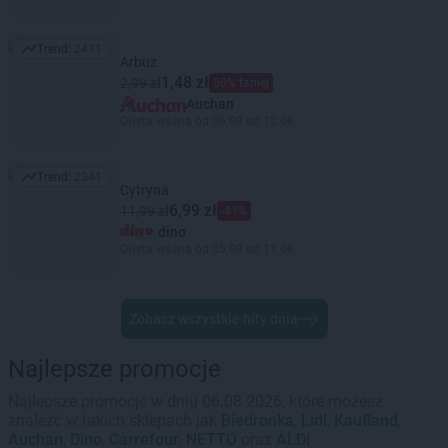
Trend:
2411
Trend: 2411
Arbuz
1,48 zł
2,99 zł
50% taniej
Auchan
Oferta ważna od 06.08 do 12.08
Trend:
2341
Trend: 2341
Cytryna
6,99 zł
11,99 zł
-41%
dino
Oferta ważna od 05.08 do 11.08
Zobacz wszystkie hity dnia
Najlepsze promocje
Najlepsze promocje w dniu 06.08.2026, które możesz
znaleźć w takich sklepach jak
Biedronka
,
Lidl
,
Kaufland
,
Auchan
,
Dino
,
Carrefour
,
NETTO
oraz
ALDI