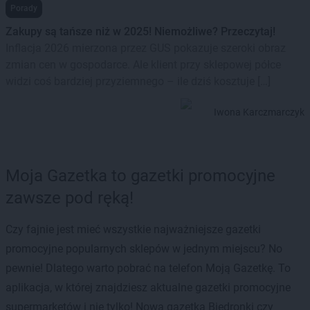
Porady
Zakupy są tańsze niż w 2025! Niemożliwe? Przeczytaj!
Inflacja 2026 mierzona przez GUS pokazuje szeroki obraz
zmian cen w gospodarce. Ale klient przy sklepowej półce
widzi coś bardziej przyziemnego – ile dziś kosztuje […]
Iwona Karczmarczyk
Moja Gazetka to gazetki promocyjne
zawsze pod ręką!
Czy fajnie jest mieć wszystkie najważniejsze gazetki
promocyjne popularnych sklepów w jednym miejscu? No
pewnie! Dlatego warto pobrać na telefon Moją Gazetkę. To
aplikacja, w której znajdziesz aktualne gazetki promocyjne
supermarketów i nie tylko! Nowa gazetka Biedronki czy