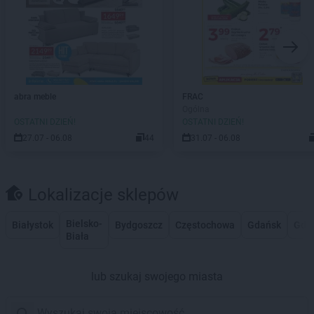
abra meble
FRAC
Ogólna
OSTATNI DZIEŃ!
OSTATNI DZIEŃ!
27.07 - 06.08
44
31.07 - 06.08
Lokalizacje sklepów
Bielsko-
Białystok
Bydgoszcz
Częstochowa
Gdańsk
Gdy
Biała
lub szukaj swojego miasta