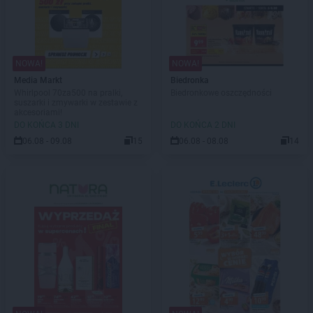
NOWA!
NOWA!
Media Markt
Biedronka
Whirlpool 70za500 na pralki,
Biedronkowe oszczędności
suszarki i zmywarki w zestawie z
akcesoriami!
DO KOŃCA 3 DNI
DO KOŃCA 2 DNI
06.08 - 09.08
15
06.08 - 08.08
14