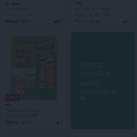
Kaufland
TEDi
Super Sobota
Tedi Powrót do szkoły
JUŻ OD JUTRA!
AKTUALNA GAZETKA
08.08 - 08.08
30
07.08 - 15.08
22
Zobacz
wszystkie
gazetki
promocyjne
NOWA!
dino
Weekendowe okazje
DO KOŃCA 1 DZIEŃ
07.08 - 08.08
7
Reklama