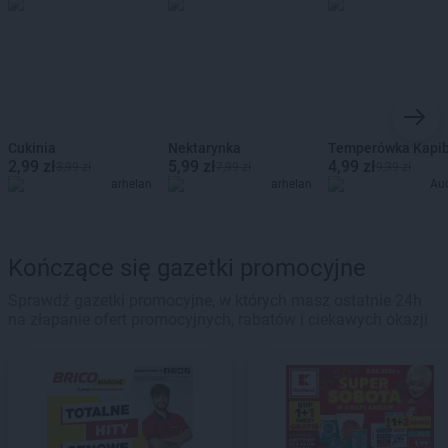
Cukinia
Nektarynka
Temperówka Kapi
2,99 zł
5,99 zł
4,99 zł
3,99 zł
7,99 zł
9,39 zł
arhelan
arhelan
Au
Kończące się gazetki promocyjne
Sprawdź gazetki promocyjne, w których masz ostatnie 24h
na złapanie ofert promocyjnych, rabatów i ciekawych okazji