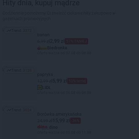
Hity dnia, kupuj mądrze
Codziennie pomożemy Ci znaleźć ciekawe hity zakupowe w
gazetkach promocyjnych
Trend:
3372
Trend: 3372
banan
2,99 zł
6,99 zł
57% TANIEJ
Biedronka
Oferta ważna od 07.08 do 08.08
Trend:
3128
Trend: 3128
papryka
5,99 zł
12,99 zł
53% taniej
LIDL
Oferta ważna od 06.08 do 08.08
Trend:
3024
Trend: 3024
Borówka amerykańska
15,99 zł
24,99 zł
-36%
dino
Oferta ważna od 05.08 do 11.08