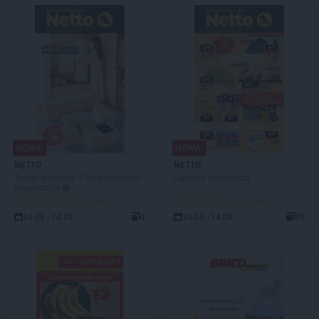
NOWA!
NOWA!
NETTO
NETTO
Temat tygodnia: Porządkowanie i
Gazetka spożywcza
organizacja 🗃️
DO ROZPOCZĘCIA 3 DNI
DO ROZPOCZĘCIA 3 DNI
10.08 - 14.08
4
10.08 - 14.08
38