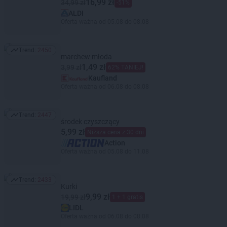
16,99 zł
34,99 zł
-51%
ALDI
Oferta ważna od 05.08 do 08.08
Trend:
2450
Trend: 2450
marchew młoda
1,49 zł
3,99 zł
62% TANIEJ!
Kaufland
Oferta ważna od 06.08 do 08.08
Trend:
2447
Trend: 2447
środek czyszczący
5,99 zł
Niższa cena z 30 dni
Action
Oferta ważna od 05.08 do 11.08
Trend:
2433
Trend: 2433
Kurki
9,99 zł
19,99 zł
1 + 1 gratis
LIDL
Oferta ważna od 06.08 do 08.08