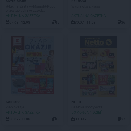
Media Markt
Kaufland
☀️Letnia ZestawoMania!☀️Kupuj
Wyprawka z klasą
w zestawach i oszczędzaj
AKTUALNA GAZETKA
AKTUALNA GAZETKA
07.08 - 12.08
15
30.07 - 11.08
36
Kaufland
NETTO
Złap okazje
Gazetka spożywcza
AKTUALNA GAZETKA
DO KOŃCA 1 DZIEŃ
30.07 - 11.08
18
03.08 - 08.08
37