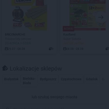
NOWA!
BRICOMARCHE
Kaufland
Totalne hity cenowe
Super Sobota
DO KOŃCA 1 DZIEŃ
JUŻ OD JUTRA!
29.07 - 08.08
9
08.08 - 08.08
Lokalizacje sklepów
Bielsko-
Białystok
Bydgoszcz
Częstochowa
Gdańsk
Gdy
Biała
lub szukaj swojego miasta