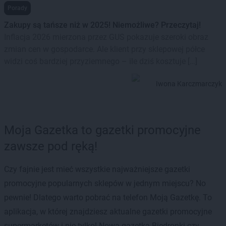
Porady
Zakupy są tańsze niż w 2025! Niemożliwe? Przeczytaj!
Inflacja 2026 mierzona przez GUS pokazuje szeroki obraz
zmian cen w gospodarce. Ale klient przy sklepowej półce
widzi coś bardziej przyziemnego – ile dziś kosztuje […]
Iwona Karczmarczyk
Moja Gazetka to gazetki promocyjne
zawsze pod ręką!
Czy fajnie jest mieć wszystkie najważniejsze gazetki
promocyjne popularnych sklepów w jednym miejscu? No
pewnie! Dlatego warto pobrać na telefon Moją Gazetkę. To
aplikacja, w której znajdziesz aktualne gazetki promocyjne
supermarketów i nie tylko! Nowa gazetka Biedronki czy