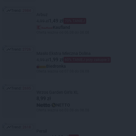
Trend:
2984
Trend: 2984
Arbuz
1,49 zł
4,99 zł
70% TANIEJ
Kaufland
Oferta ważna od 06.08 do 08.08
Trend:
2726
Trend: 2726
Masło Ekstra Mleczna Dolina
1,99 zł
4,99 zł
60% TANIEJ przy zakupie 3
Biedronka
Oferta ważna od 07.08 do 08.08
Trend:
2695
Trend: 2695
Wrzos Garden Girls XL
8,99 zł
NETTO
Oferta ważna od 03.08 do 08.08
Trend:
2618
Trend: 2618
Persil