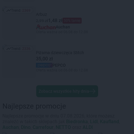
Trend:
2369
Trend: 2369
Arbuz
1,48 zł
2,99 zł
50% taniej
Auchan
Oferta ważna od 06.08 do 12.08
Trend:
2336
Trend: 2336
Piżama dziewczęca Stitch
35,00 zł
PEPCO
Oferta ważna od 06.08 do 12.08
Zobacz wszystkie hity dnia
Najlepsze promocje
Najlepsze promocje w dniu 07.08.2026, które możesz
znaleźć w takich sklepach jak
Biedronka
,
Lidl
,
Kaufland
,
Auchan
,
Dino
,
Carrefour
,
NETTO
oraz
ALDI