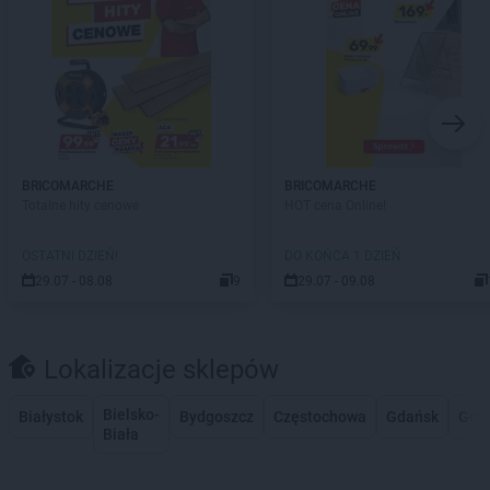
BRICOMARCHE
BRICOMARCHE
Totalne hity cenowe
HOT cena Online!
OSTATNI DZIEŃ!
DO KOŃCA 1 DZIEŃ
29.07 - 08.08
9
29.07 - 09.08
Lokalizacje sklepów
Bielsko-
Białystok
Bydgoszcz
Częstochowa
Gdańsk
Gdy
Biała