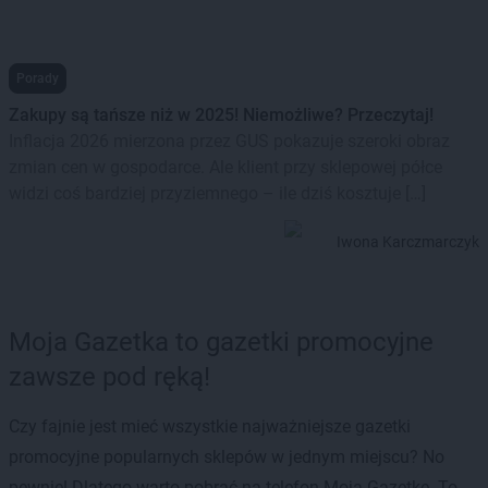
Porady
Zakupy są tańsze niż w 2025! Niemożliwe? Przeczytaj!
Inflacja 2026 mierzona przez GUS pokazuje szeroki obraz
zmian cen w gospodarce. Ale klient przy sklepowej półce
widzi coś bardziej przyziemnego – ile dziś kosztuje […]
Iwona Karczmarczyk
Moja Gazetka to gazetki promocyjne
zawsze pod ręką!
Czy fajnie jest mieć wszystkie najważniejsze gazetki
promocyjne popularnych sklepów w jednym miejscu? No
pewnie! Dlatego warto pobrać na telefon Moją Gazetkę. To