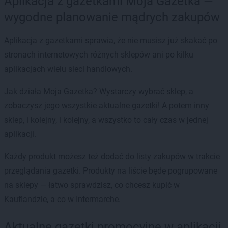
Aplikacja z gazetkami Moja Gazetka —
wygodne planowanie mądrych zakupów
Aplikacja z gazetkami sprawia, że nie musisz już skakać po
stronach internetowych różnych sklepów ani po kilku
aplikacjach wielu sieci handlowych.
Jak działa Moja Gazetka? Wystarczy wybrać sklep, a
zobaczysz jego wszystkie aktualne gazetki! A potem inny
sklep, i kolejny, i kolejny, a wszystko to cały czas w jednej
aplikacji.
Każdy produkt możesz też dodać do listy zakupów w trakcie
przeglądania gazetki. Produkty na liście będę pogrupowane
na sklepy — łatwo sprawdzisz, co chcesz kupić w
Kauflandzie, a co w Intermarche.
Aktualne gazetki promocyjne w aplikacji