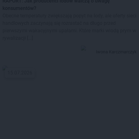
RAPORT: Jak producenci lodów walczą o uwagę
konsumentów?
Obecne temperatury zwiększają popyt na lody, ale oferty sieci
handlowych zaczynają się rozrastać na długo przed
pierwszymi wakacyjnymi upałami. Które marki wiodą prym w
rywalizacji […]
Iwona Karczmarczyk
15.07.2026