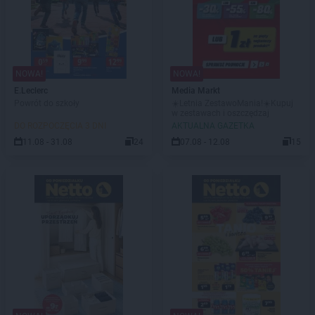
NOWA!
NOWA!
E.Leclerc
Media Markt
Powrót do szkoły
☀️Letnia ZestawoMania!☀️Kupuj
w zestawach i oszczędzaj
DO ROZPOCZĘCIA 3 DNI
AKTUALNA GAZETKA
11.08 - 31.08
24
07.08 - 12.08
15