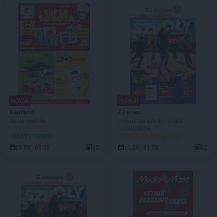
NOWA!
NOWA!
Kaufland
E.Leclerc
Super Sobota
Powrót do szkoły - oferta
rozszerzona
OSTATNI DZIEŃ!
DO ROZPOCZĘCIA 3 DNI
08.08 - 08.08
30
11.08 - 31.08
32