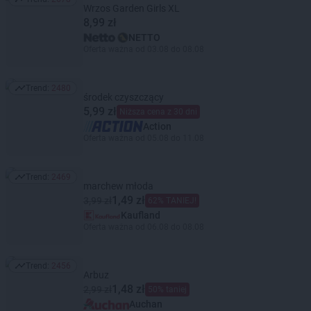
Trend: 2678
Wrzos Garden Girls XL
8,99 zł
NETTO
Oferta ważna od 03.08 do 08.08
Trend:
2480
Trend: 2480
środek czyszczący
5,99 zł
Niższa cena z 30 dni
Action
Oferta ważna od 05.08 do 11.08
Trend:
2469
Trend: 2469
marchew młoda
1,49 zł
3,99 zł
62% TANIEJ!
Kaufland
Oferta ważna od 06.08 do 08.08
Trend:
2456
Trend: 2456
Arbuz
1,48 zł
2,99 zł
50% taniej
Auchan