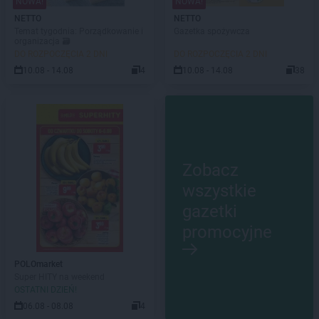
NOWA!
NOWA!
NETTO
NETTO
Temat tygodnia: Porządkowanie i
Gazetka spożywcza
organizacja 🗃️
DO ROZPOCZĘCIA 2 DNI
DO ROZPOCZĘCIA 2 DNI
10.08 - 14.08
4
10.08 - 14.08
38
Zobacz
wszystkie
gazetki
promocyjne
POLOmarket
Super HITY na weekend
OSTATNI DZIEŃ!
06.08 - 08.08
4