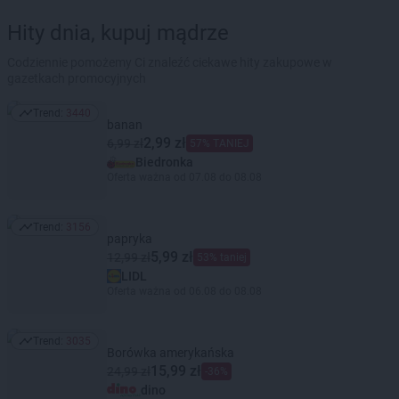
Hity dnia, kupuj mądrze
Codziennie pomożemy Ci znaleźć ciekawe hity zakupowe w
gazetkach promocyjnych
Trend:
3440
Trend: 3440
banan
2,99 zł
6,99 zł
57% TANIEJ
Biedronka
Oferta ważna od 07.08 do 08.08
Trend:
3156
Trend: 3156
papryka
5,99 zł
12,99 zł
53% taniej
LIDL
Oferta ważna od 06.08 do 08.08
Trend:
3035
Trend: 3035
Borówka amerykańska
15,99 zł
24,99 zł
-36%
dino