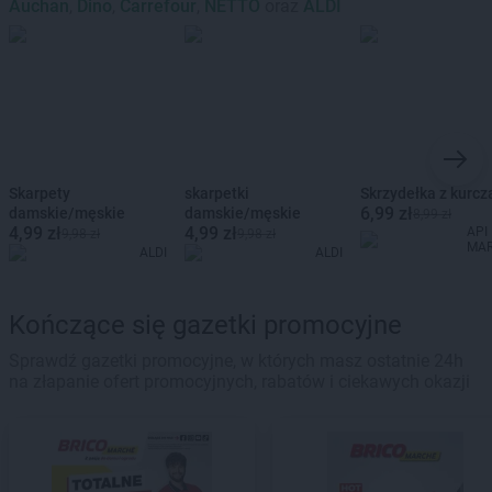
Auchan
,
Dino
,
Carrefour
,
NETTO
oraz
ALDI
Skarpety
skarpetki
Skrzydełka z kurcz
6,99 zł
damskie/męskie
damskie/męskie
8,99 zł
4,99 zł
4,99 zł
API
9,98 zł
9,98 zł
MA
ALDI
ALDI
Kończące się gazetki promocyjne
Sprawdź gazetki promocyjne, w których masz ostatnie 24h
na złapanie ofert promocyjnych, rabatów i ciekawych okazji