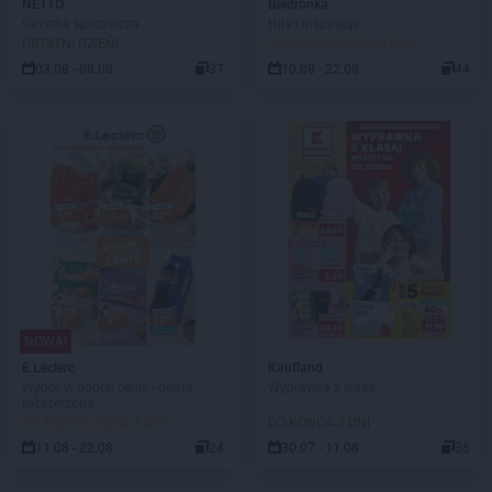
NETTO
Biedronka
Gazetka spożywcza
Hity i inspiracje
OSTATNI DZIEŃ!
DO ROZPOCZĘCIA 2 DNI
03.08 - 08.08
37
10.08 - 22.08
44
NOWA!
E.Leclerc
Kaufland
Wybór w dobrej cenie - oferta
Wyprawka z klasą
rozszerzona
DO ROZPOCZĘCIA 3 DNI
DO KOŃCA 3 DNI
11.08 - 22.08
24
30.07 - 11.08
36