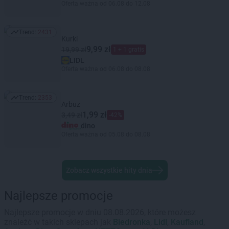
Oferta ważna od 06.08 do 12.08
Trend:
2431
Trend: 2431
Kurki
9,99 zł
19,99 zł
1 + 1 gratis
LIDL
Oferta ważna od 06.08 do 08.08
Trend:
2353
Trend: 2353
Arbuz
1,99 zł
3,49 zł
-42%
dino
Oferta ważna od 05.08 do 08.08
Zobacz wszystkie hity dnia
Najlepsze promocje
Najlepsze promocje w dniu 08.08.2026, które możesz
znaleźć w takich sklepach jak
Biedronka
,
Lidl
,
Kaufland
,