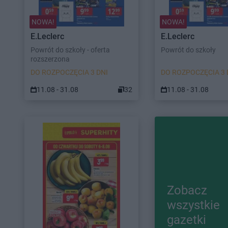
NOWA!
NOWA!
E.Leclerc
E.Leclerc
Powrót do szkoły - oferta
Powrót do szkoły
rozszerzona
DO ROZPOCZĘCIA 3 DNI
DO ROZPOCZĘCIA 3 
11.08 - 31.08
32
11.08 - 31.08
Zobacz
wszystkie
gazetki