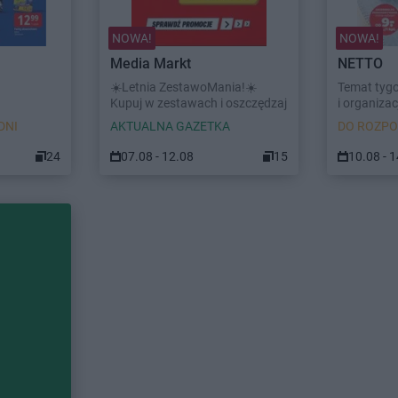
NOWA!
NOWA!
Media Markt
NETTO
☀️Letnia ZestawoMania!☀️
Temat tyg
Kupuj w zestawach i oszczędzaj
i organizacj
DNI
AKTUALNA GAZETKA
DO ROZPO
24
07.08 - 12.08
15
10.08 - 