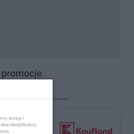
i promocje
kety. Najlepsze promocje i najniższe ceny!
emy dostęp i
lne identyfikatory,
iania