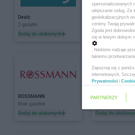
spersonalizowanych re
ulepszanie usług. Za
Dealz
POLOmarket
geolokalizacyjnych or
cenimy Twoją prywatno
2 gazetki
11 gazetek
Zgoda jest dobrowoln
Dodaj do ulubionych
Dodaj do ulubiony
się w lewym dolnym r
. Niektóre rodzaje p
takiemu przetwarzaniu
Zapoznaj się z poniż
internetowych. Szcze
Prywatności
i
Cooki
ROSSMANN
Auchan
PARTNERZY
Brak gazetek
5 gazetek
Dodaj do ulubionych
Dodaj do ulubiony