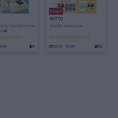
NOWA!
NETTO
odnia: Porządkowanie
Gazetka spożywcza
a 🗃️
CZĘCIA 2 DNI
DO ROZPOCZĘCIA 2 DNI
14.08
4
10.08 - 14.08
38