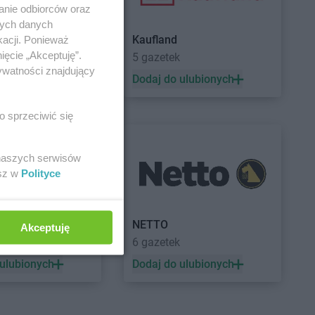
anie odbiorców oraz
nych danych
Kaufland
kacji. Ponieważ
ięcie „Akceptuję”.
5 gazetek
ywatności znajdujący
 ulubionych
Dodaj do ulubionych
o sprzeciwić się
 naszych serwisów
esz w
Polityce
a
NETTO
Akceptuję
ek
6 gazetek
 ulubionych
Dodaj do ulubionych