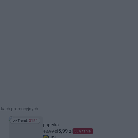
etkach promocyjnych
Trend:
3154
Trend: 3154
papryka
5,99 zł
12,99 zł
53% taniej
LIDL