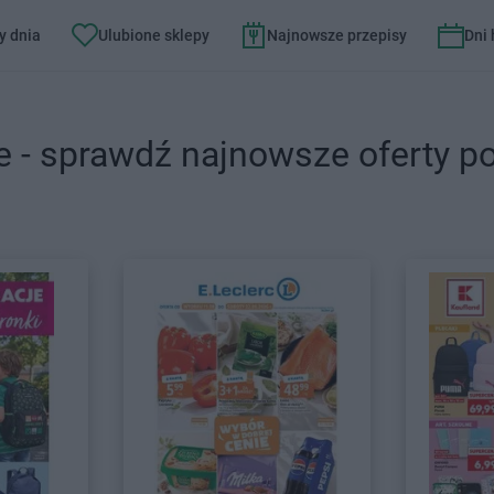
y dnia
Ulubione sklepy
Najnowsze przepisy
Dni
e - sprawdź najnowsze oferty p