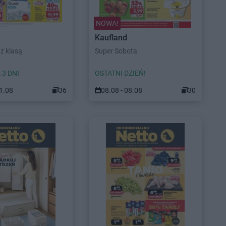
NOWA!
Kaufland
z klasą
Super Sobota
 3 DNI
OSTATNI DZIEŃ!
11.08
36
08.08 - 08.08
30