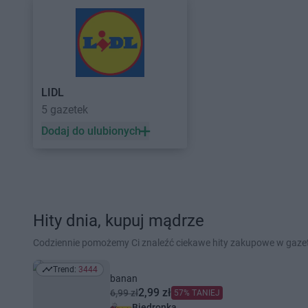
LIDL
5 gazetek
Dodaj do ulubionych
Hity dnia, kupuj mądrze
Codziennie pomożemy Ci znaleźć ciekawe hity zakupowe w gaz
Trend:
3444
Trend: 3444
banan
2,99 zł
6,99 zł
57% TANIEJ
Biedronka