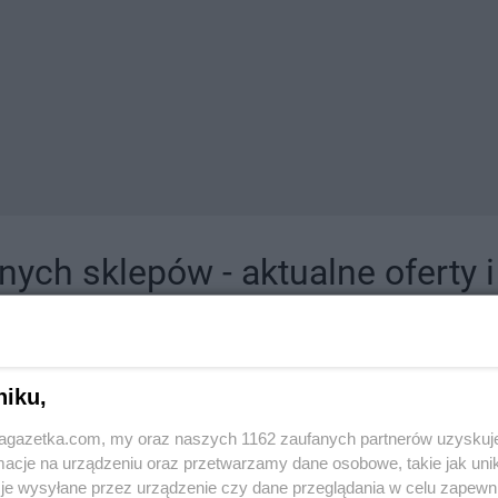
ych sklepów - aktualne oferty 
jdziesz tutaj sklepy należące do lokalnych sieci oraz duże, znane super- i hipermar
niku,
jagazetka.com, my oraz naszych 1162 zaufanych partnerów uzyskuj
cje na urządzeniu oraz przetwarzamy dane osobowe, takie jak unika
je wysyłane przez urządzenie czy dane przeglądania w celu zapewn