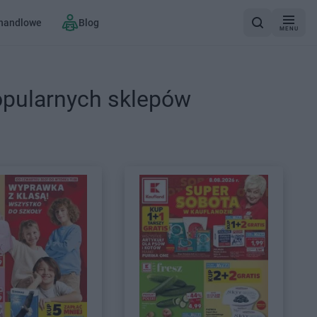
 handlowe
Blog
MENU
opularnych sklepów