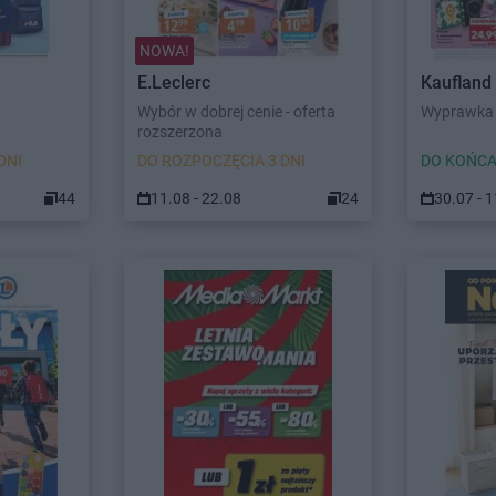
NOWA!
E.Leclerc
Kaufland
Wybór w dobrej cenie - oferta
Wyprawka 
rozszerzona
DNI
DO ROZPOCZĘCIA 3 DNI
DO KOŃCA
44
11.08 - 22.08
24
30.07 - 