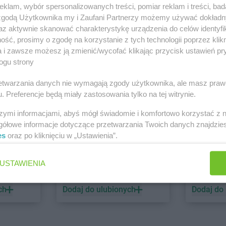
klam, wybór spersonalizowanych treści, pomiar reklam i treści, bad
 zgodą Użytkownika my i Zaufani Partnerzy możemy używać dokład
PEPCO
dino
az aktywnie skanować charakterystykę urządzenia do celów identyfi
ść, prosimy o zgodę na korzystanie z tych technologii poprzez klikn
1 gazetka
2 gazetki
a i zawsze możesz ją zmienić/wycofać klikając przycisk ustawień pr
ch
Dodaj do ulubionych
Dodaj do
ogu strony
rzetwarzania danych nie wymagają zgody użytkownika, ale masz praw
. Preferencje będą miały zastosowania tylko na tej witrynie.
szymi informacjami, abyś mógł świadomie i komfortowo korzystać z
gółowe informacje dotyczące przetwarzania Twoich danych znajdzi
es
oraz po kliknięciu w „Ustawienia”.
ALDI
Biedronk
USTAWIENIA
6 gazetek
12 gazet
ch
Dodaj do ulubionych
Dodaj do