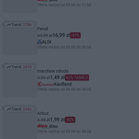
Oferta ważna od 05.08 do 11.08
Trend:
2706
Trend: 2706
Persil
16,99 zł
34,99 zł
-51%
ALDI
Oferta ważna od 05.08 do 08.08
Trend:
2470
Trend: 2470
marchew młoda
1,49 zł
3,99 zł
62% TANIEJ!
Kaufland
Oferta ważna od 06.08 do 08.08
Trend:
2352
Trend: 2352
Arbuz
1,99 zł
3,49 zł
-42%
dino
Oferta ważna od 05.08 do 08.08