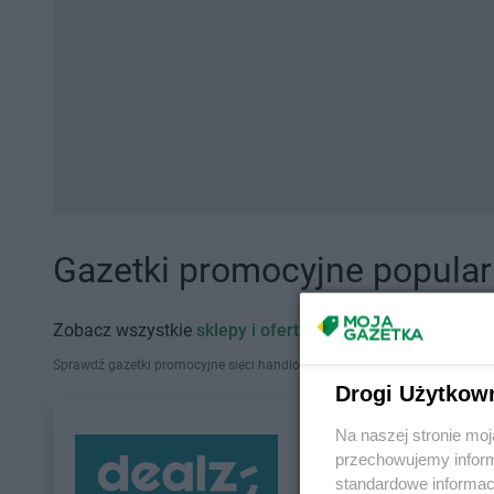
Gazetki promocyjne popularn
Zobacz wszystkie
sklepy i oferty promocyjne
Sprawdź gazetki promocyjne sieci handlowych, które działają w Polsce. Zna
Drogi Użytkow
Na naszej stronie mo
przechowujemy informa
standardowe informac