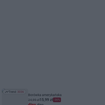
Trend:
3036
Trend: 3036
Borówka amerykańska
15,99 zł
24,99 zł
-36%
dino