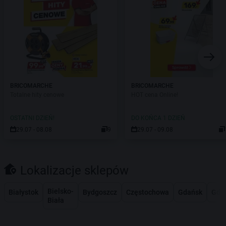
BRICOMARCHE
BRICOMARCHE
Totalne hity cenowe
HOT cena Online!
OSTATNI DZIEŃ!
DO KOŃCA 1 DZIEŃ
29.07 - 08.08
9
29.07 - 09.08
Lokalizacje sklepów
Bielsko-
Białystok
Bydgoszcz
Częstochowa
Gdańsk
Gdy
Biała