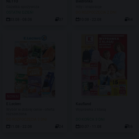
NETTO
Biedronka
Gazetka spożywcza
Hity i inspiracje
OSTATNI DZIEŃ!
DO ROZPOCZĘCIA 2 DNI
03.08 - 08.08
37
10.08 - 22.08
44
NOWA!
E.Leclerc
Kaufland
Wybór w dobrej cenie - oferta
Wyprawka z klasą
rozszerzona
DO ROZPOCZĘCIA 3 DNI
DO KOŃCA 3 DNI
11.08 - 22.08
24
30.07 - 11.08
36