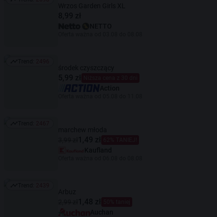
Trend: 2698
Wrzos Garden Girls XL
8,99 zł
NETTO
Oferta ważna od 03.08 do 08.08
Trend:
2496
Trend: 2496
środek czyszczący
5,99 zł
Niższa cena z 30 dni
Action
Oferta ważna od 05.08 do 11.08
Trend:
2467
Trend: 2467
marchew młoda
1,49 zł
3,99 zł
62% TANIEJ!
Kaufland
Oferta ważna od 06.08 do 08.08
Trend:
2439
Trend: 2439
Arbuz
1,48 zł
2,99 zł
50% taniej
Auchan