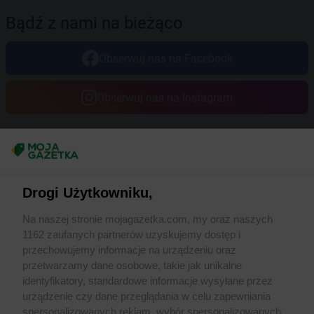
Bądź z nami na bieżąco
Obserwuj nas na Facebook
Obserwuj nas na Instagram
Masz sugestie lub pytania?
Napisz do nas:
support@mojagazetka.com
Drogi Użytkowniku,
Współpraca z nami
Na naszej stronie mojagazetka.com, my oraz naszych
Zobacz szczegóły
1162 zaufanych partnerów uzyskujemy dostęp i
Retail Radar – analiza rynku
przechowujemy informacje na urządzeniu oraz
przetwarzamy dane osobowe, takie jak unikalne
identyfikatory, standardowe informacje wysyłane przez
Wasze ulubione produkty
urządzenie czy dane przeglądania w celu zapewniania
spersonalizowanych reklam, wybór spersonalizowanych