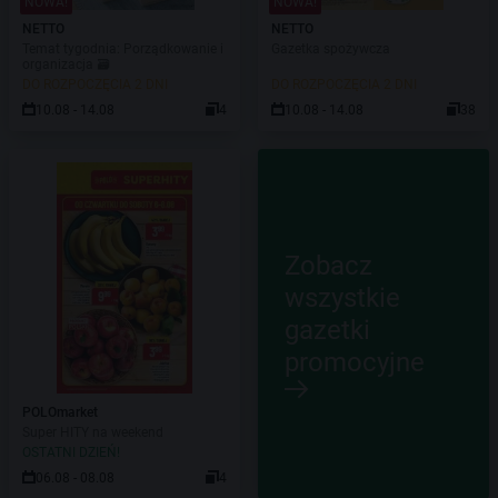
NOWA!
NOWA!
NETTO
NETTO
Temat tygodnia: Porządkowanie i
Gazetka spożywcza
organizacja 🗃️
DO ROZPOCZĘCIA 2 DNI
DO ROZPOCZĘCIA 2 DNI
10.08 - 14.08
4
10.08 - 14.08
38
Zobacz
wszystkie
gazetki
promocyjne
POLOmarket
Super HITY na weekend
OSTATNI DZIEŃ!
06.08 - 08.08
4