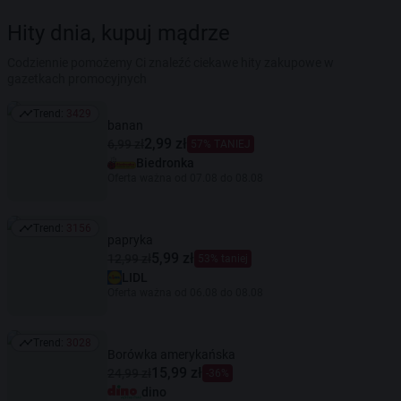
Hity dnia, kupuj mądrze
Codziennie pomożemy Ci znaleźć ciekawe hity zakupowe w
gazetkach promocyjnych
Trend:
3429
Trend: 3429
banan
2,99 zł
6,99 zł
57% TANIEJ
Biedronka
Oferta ważna od 07.08 do 08.08
Trend:
3156
Trend: 3156
papryka
5,99 zł
12,99 zł
53% taniej
LIDL
Oferta ważna od 06.08 do 08.08
Trend:
3028
Trend: 3028
Borówka amerykańska
15,99 zł
24,99 zł
-36%
dino