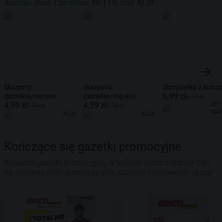
Auchan
,
Dino
,
Carrefour
,
NETTO
oraz
ALDI
Skarpety
skarpetki
Skrzydełka z kurcz
6,99 zł
damskie/męskie
damskie/męskie
8,99 zł
4,99 zł
4,99 zł
API
9,98 zł
9,98 zł
MA
ALDI
ALDI
Kończące się gazetki promocyjne
Sprawdź gazetki promocyjne, w których masz ostatnie 24h
na złapanie ofert promocyjnych, rabatów i ciekawych okazji