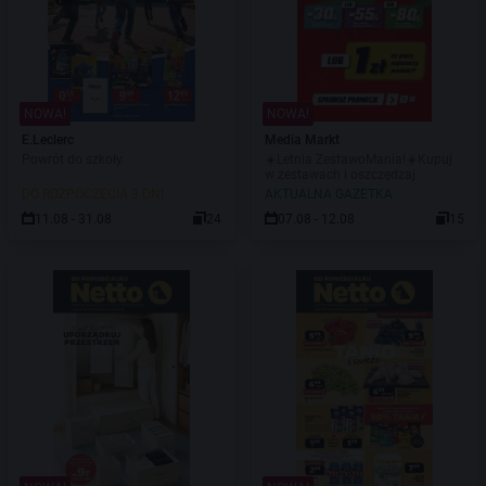
NOWA!
NOWA!
E.Leclerc
Media Markt
Powrót do szkoły
☀️Letnia ZestawoMania!☀️Kupuj
w zestawach i oszczędzaj
DO ROZPOCZĘCIA 3 DNI
AKTUALNA GAZETKA
11.08 - 31.08
24
07.08 - 12.08
15