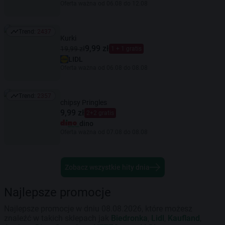
Oferta ważna od 06.08 do 12.08
Trend:
2437
Trend: 2437
Kurki
9,99 zł
19,99 zł
1 + 1 gratis
LIDL
Oferta ważna od 06.08 do 08.08
Trend:
2357
Trend: 2357
chipsy Pringles
9,99 zł
2+2 gratis
dino
Oferta ważna od 07.08 do 08.08
Zobacz wszystkie hity dnia
Najlepsze promocje
Najlepsze promocje w dniu 08.08.2026, które możesz
znaleźć w takich sklepach jak
Biedronka
,
Lidl
,
Kaufland
,