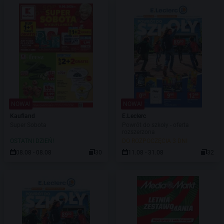
NOWA!
NOWA!
Kaufland
E.Leclerc
Super Sobota
Powrót do szkoły - oferta
rozszerzona
OSTATNI DZIEŃ!
DO ROZPOCZĘCIA 3 DNI
08.08 - 08.08
30
11.08 - 31.08
32