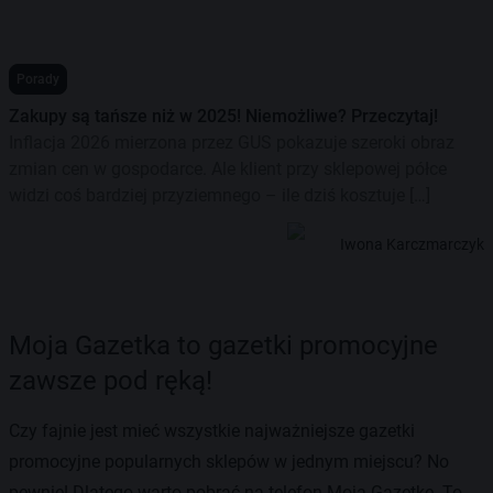
Porady
Zakupy są tańsze niż w 2025! Niemożliwe? Przeczytaj!
Inflacja 2026 mierzona przez GUS pokazuje szeroki obraz
zmian cen w gospodarce. Ale klient przy sklepowej półce
widzi coś bardziej przyziemnego – ile dziś kosztuje […]
Iwona Karczmarczyk
Moja Gazetka to gazetki promocyjne
zawsze pod ręką!
Czy fajnie jest mieć wszystkie najważniejsze gazetki
promocyjne popularnych sklepów w jednym miejscu? No
pewnie! Dlatego warto pobrać na telefon Moją Gazetkę. To