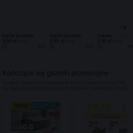
Ogórki gruntowe
Ogórki gruntowe
Cukinia
3,99 zł
3,99 zł
2,99 zł
9,99 zł
9,99 zł
3,99 zł
ALDI
ALDI
ar
Kończące się gazetki promocyjne
Sprawdź gazetki promocyjne, w których masz ostatnie 24h
na złapanie ofert promocyjnych, rabatów i ciekawych okazji