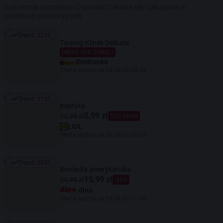
Codziennie pomożemy Ci znaleźć ciekawe hity zakupowe w
gazetkach promocyjnych
Trend:
3230
Trend: 3230
Twaróg Klinek Delikate
DRUGI 40% TANIEJ
Biedronka
Oferta ważna od 03.08 do 08.08
Trend:
3130
Trend: 3130
papryka
5,99 zł
12,99 zł
53% taniej
LIDL
Oferta ważna od 06.08 do 08.08
Trend:
3035
Trend: 3035
Borówka amerykańska
15,99 zł
24,99 zł
-36%
dino
Oferta ważna od 05.08 do 11.08