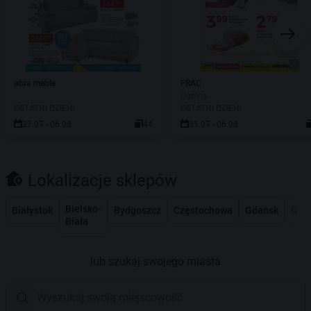
abra meble
FRAC
Ogólna
OSTATNI DZIEŃ!
OSTATNI DZIEŃ!
27.07 - 06.08
44
31.07 - 06.08
Lokalizacje sklepów
Bielsko-
Białystok
Bydgoszcz
Częstochowa
Gdańsk
Gdy
Biała
lub szukaj swojego miasta