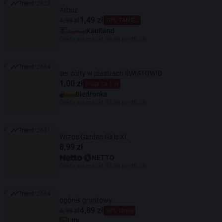
Trend:
2823
Trend: 2823
Arbuz
1,49 zł
4,99 zł
70% TANIEJ
Kaufland
Oferta ważna od 06.08 do 08.08
Trend:
2664
Trend: 2664
ser żółty w plastrach ŚWIATOWID
1,00 zł
Drugi za 1 zł
Biedronka
Oferta ważna od 03.08 do 08.08
Trend:
2631
Trend: 2631
Wrzos Garden Girls XL
8,99 zł
NETTO
Oferta ważna od 03.08 do 08.08
Trend:
2584
Trend: 2584
ogórek gruntowy
4,89 zł
6,99 zł
30% taniej
LIDL