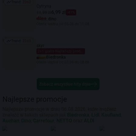
Trend:
2362
Trend: 2362
Cytryna
6,99 zł
11,99 zł
-41%
dino
Oferta ważna od 05.08 do 11.08
Trend:
2233
Trend: 2233
skyr
2+1 gratis Najtańszy produkt gratis Mieszaj dowolnie Limit dzienny 6 szt. (maks. 2 gratis) na kartę Moja Biedronka.
Biedronka
Oferta ważna od 03.08 do 08.08
Zobacz wszystkie hity dnia
Najlepsze promocje
Najlepsze promocje w dniu 06.08.2026, które możesz
znaleźć w takich sklepach jak
Biedronka
,
Lidl
,
Kaufland
,
Auchan
,
Dino
,
Carrefour
,
NETTO
oraz
ALDI