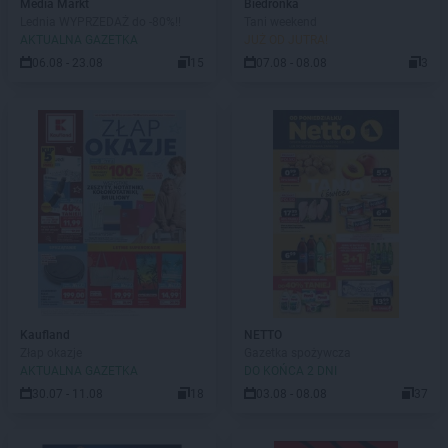
Media Markt
Biedronka
Lednia WYPRZEDAŻ do -80%!!
Tani weekend
AKTUALNA GAZETKA
JUŻ OD JUTRA!
06.08 - 23.08
15
07.08 - 08.08
3
Kaufland
NETTO
Złap okazje
Gazetka spożywcza
AKTUALNA GAZETKA
DO KOŃCA 2 DNI
30.07 - 11.08
18
03.08 - 08.08
37