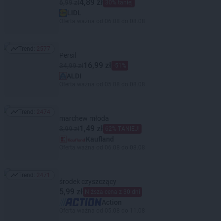
4,89 zł
6,99 zł
30% taniej
LIDL
Oferta ważna od 06.08 do 08.08
Trend:
2577
Trend: 2577
Persil
16,99 zł
34,99 zł
-51%
ALDI
Oferta ważna od 05.08 do 08.08
Trend:
2474
Trend: 2474
marchew młoda
1,49 zł
3,99 zł
62% TANIEJ!
Kaufland
Oferta ważna od 06.08 do 08.08
Trend:
2471
Trend: 2471
środek czyszczący
5,99 zł
Niższa cena z 30 dni
Action
Oferta ważna od 05.08 do 11.08