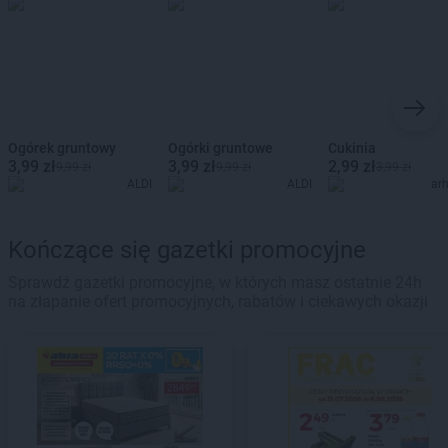
Ogórek gruntowy
Ogórki gruntowe
Cukinia
3,99 zł
3,99 zł
2,99 zł
9,99 zł
9,99 zł
3,99 zł
ALDI
ALDI
ar
Kończące się gazetki promocyjne
Sprawdź gazetki promocyjne, w których masz ostatnie 24h
na złapanie ofert promocyjnych, rabatów i ciekawych okazji