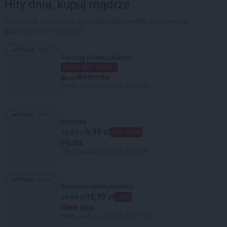
Hity dnia, kupuj mądrze
Codziennie pomożemy Ci znaleźć ciekawe hity zakupowe w
gazetkach promocyjnych
Trend:
3207
Trend: 3207
Twaróg Klinek Delikate
DRUGI 40% TANIEJ
Biedronka
Oferta ważna od 03.08 do 08.08
Trend:
3147
Trend: 3147
papryka
5,99 zł
12,99 zł
53% taniej
LIDL
Oferta ważna od 06.08 do 08.08
Trend:
3010
Trend: 3010
Borówka amerykańska
15,99 zł
24,99 zł
-36%
dino
Oferta ważna od 05.08 do 11.08