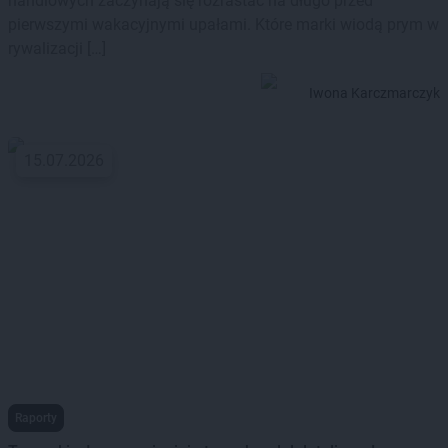
handlowych zaczynają się rozrastać na długo przed
pierwszymi wakacyjnymi upałami. Które marki wiodą prym w
rywalizacji […]
Iwona Karczmarczyk
15.07.2026
Raporty