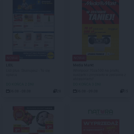
NOWA!
NOWA!
LIDL
Media Markt
Lidl plus. Skanujesz - To się
Whirlpool 70za500 na pralki,
opłaca
suszarki i zmywarki w zestawie z
akcesoriami!
DO KOŃCA 2 DNI
DO KOŃCA 3 DNI
06.08 - 08.08
28
06.08 - 09.08
15