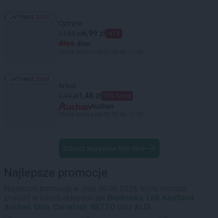
Trend:
2350
Trend: 2350
Cytryna
6,99 zł
11,99 zł
-41%
dino
Oferta ważna od 05.08 do 11.08
Trend:
2344
Trend: 2344
Arbuz
1,48 zł
2,99 zł
50% taniej
Auchan
Oferta ważna od 06.08 do 12.08
Zobacz wszystkie hity dnia
Najlepsze promocje
Najlepsze promocje w dniu 06.08.2026, które możesz
znaleźć w takich sklepach jak
Biedronka
,
Lidl
,
Kaufland
,
Auchan
,
Dino
,
Carrefour
,
NETTO
oraz
ALDI