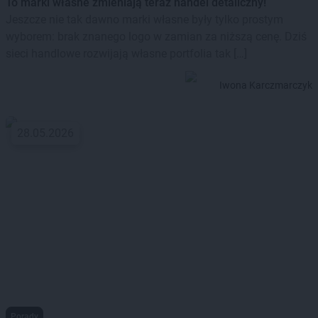
To marki własne zmieniają teraz handel detaliczny!
Jeszcze nie tak dawno marki własne były tylko prostym
wyborem: brak znanego logo w zamian za niższą cenę. Dziś
sieci handlowe rozwijają własne portfolia tak […]
Iwona Karczmarczyk
28.05.2026
Porady