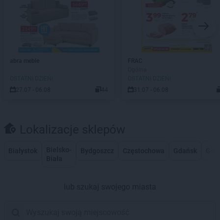
abra meble
FRAC
Ogólna
OSTATNI DZIEŃ!
OSTATNI DZIEŃ!
27.07 - 06.08
44
31.07 - 06.08
Lokalizacje sklepów
Bielsko-
Białystok
Bydgoszcz
Częstochowa
Gdańsk
Gdy
Biała
lub szukaj swojego miasta