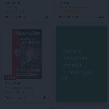
POLOmarket
E.Leclerc
Superhity
Wybór w dobrej cenie
DO KOŃCA 2 DNI
DO ROZPOCZĘCIA 5 DNI
06.08 - 08.08
4
11.08 - 22.08
24
Zobacz
wszystkie
gazetki
promocyjne
NOWA!
Media Markt
Przygotuj się na upały!
AKTUALNA GAZETKA
06.08 - 23.08
15
Reklama