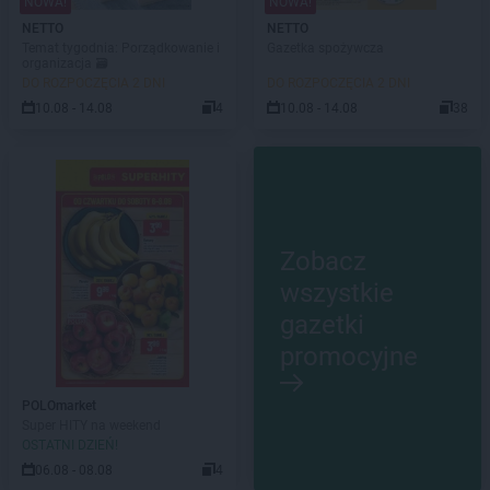
NOWA!
NOWA!
NETTO
NETTO
Temat tygodnia: Porządkowanie i
Gazetka spożywcza
organizacja 🗃️
DO ROZPOCZĘCIA 2 DNI
DO ROZPOCZĘCIA 2 DNI
10.08 - 14.08
4
10.08 - 14.08
38
Zobacz
wszystkie
gazetki
promocyjne
POLOmarket
Super HITY na weekend
OSTATNI DZIEŃ!
06.08 - 08.08
4