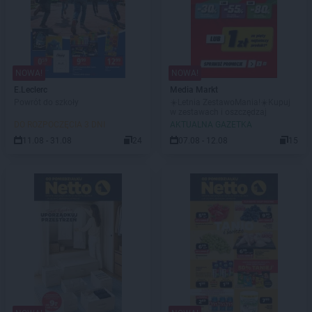
NOWA!
NOWA!
E.Leclerc
Media Markt
Powrót do szkoły
☀️Letnia ZestawoMania!☀️Kupuj
w zestawach i oszczędzaj
DO ROZPOCZĘCIA 3 DNI
AKTUALNA GAZETKA
11.08 - 31.08
24
07.08 - 12.08
15