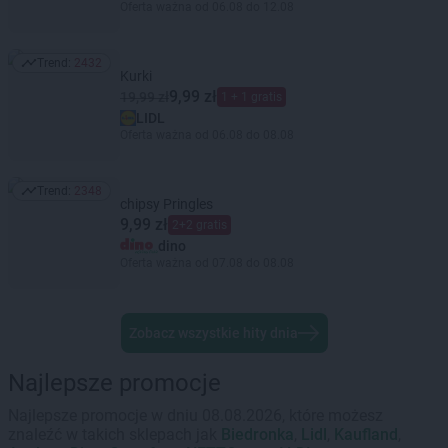
Oferta ważna od 06.08 do 12.08
Trend:
2432
Trend: 2432
Kurki
9,99 zł
19,99 zł
1 + 1 gratis
LIDL
Oferta ważna od 06.08 do 08.08
Trend:
2348
Trend: 2348
chipsy Pringles
9,99 zł
2+2 gratis
dino
Oferta ważna od 07.08 do 08.08
Zobacz wszystkie hity dnia
Najlepsze promocje
Najlepsze promocje w dniu 08.08.2026, które możesz
znaleźć w takich sklepach jak
Biedronka
,
Lidl
,
Kaufland
,