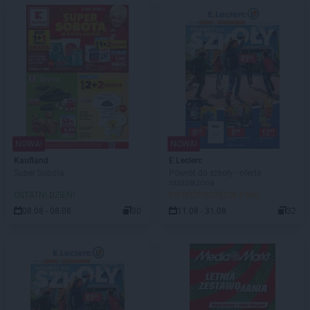
NOWA!
NOWA!
Kaufland
E.Leclerc
Super Sobota
Powrót do szkoły - oferta
rozszerzona
OSTATNI DZIEŃ!
DO ROZPOCZĘCIA 3 DNI
08.08 - 08.08
30
11.08 - 31.08
32