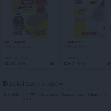
BRICOMARCHE
BRICOMARCHE
Totalne hity cenowe
HOT cena Online!
OSTATNI DZIEŃ!
DO KOŃCA 1 DZIEŃ
29.07 - 08.08
9
29.07 - 09.08
Lokalizacje sklepów
Bielsko-
Białystok
Bydgoszcz
Częstochowa
Gdańsk
Gdy
Biała