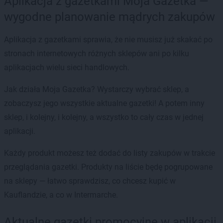
Aplikacja z gazetkami Moja Gazetka —
wygodne planowanie mądrych zakupów
Aplikacja z gazetkami sprawia, że nie musisz już skakać po
stronach internetowych różnych sklepów ani po kilku
aplikacjach wielu sieci handlowych.
Jak działa Moja Gazetka? Wystarczy wybrać sklep, a
zobaczysz jego wszystkie aktualne gazetki! A potem inny
sklep, i kolejny, i kolejny, a wszystko to cały czas w jednej
aplikacji.
Każdy produkt możesz też dodać do listy zakupów w trakcie
przeglądania gazetki. Produkty na liście będę pogrupowane
na sklepy — łatwo sprawdzisz, co chcesz kupić w
Kauflandzie, a co w Intermarche.
Aktualne gazetki promocyjne w aplikacji