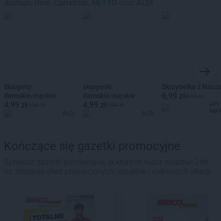
Auchan
,
Dino
,
Carrefour
,
NETTO
oraz
ALDI
Skarpety
skarpetki
Skrzydełka z kurcz
6,99 zł
damskie/męskie
damskie/męskie
8,99 zł
4,99 zł
4,99 zł
API
9,98 zł
9,98 zł
MA
ALDI
ALDI
Kończące się gazetki promocyjne
Sprawdź gazetki promocyjne, w których masz ostatnie 24h
na złapanie ofert promocyjnych, rabatów i ciekawych okazji