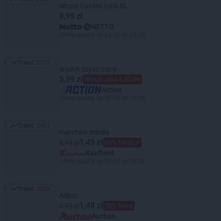
Trend: 2698
Wrzos Garden Girls XL
8,99 zł
NETTO
Oferta ważna od 03.08 do 08.08
Trend:
2502
Trend: 2502
środek czyszczący
5,99 zł
Niższa cena z 30 dni
Action
Oferta ważna od 05.08 do 11.08
Trend:
2467
Trend: 2467
marchew młoda
1,49 zł
3,99 zł
62% TANIEJ!
Kaufland
Oferta ważna od 06.08 do 08.08
Trend:
2439
Trend: 2439
Arbuz
1,48 zł
2,99 zł
50% taniej
Auchan