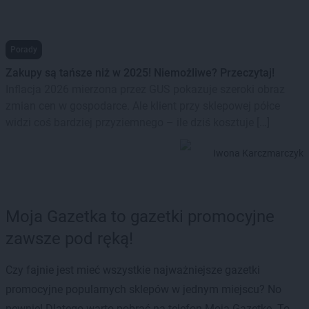
Porady
Zakupy są tańsze niż w 2025! Niemożliwe? Przeczytaj!
Inflacja 2026 mierzona przez GUS pokazuje szeroki obraz
zmian cen w gospodarce. Ale klient przy sklepowej półce
widzi coś bardziej przyziemnego – ile dziś kosztuje […]
Iwona Karczmarczyk
Moja Gazetka to gazetki promocyjne
zawsze pod ręką!
Czy fajnie jest mieć wszystkie najważniejsze gazetki
promocyjne popularnych sklepów w jednym miejscu? No
pewnie! Dlatego warto pobrać na telefon Moją Gazetkę. To