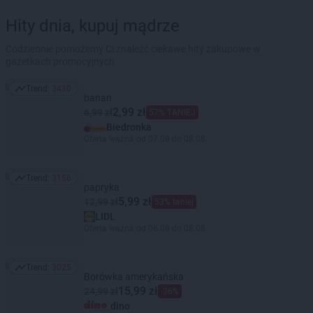
Hity dnia, kupuj mądrze
Codziennie pomożemy Ci znaleźć ciekawe hity zakupowe w
gazetkach promocyjnych
Trend:
3430
Trend: 3430
banan
2,99 zł
6,99 zł
57% TANIEJ
Biedronka
Oferta ważna od 07.08 do 08.08
Trend:
3156
Trend: 3156
papryka
5,99 zł
12,99 zł
53% taniej
LIDL
Oferta ważna od 06.08 do 08.08
Trend:
3025
Trend: 3025
Borówka amerykańska
15,99 zł
24,99 zł
-36%
dino