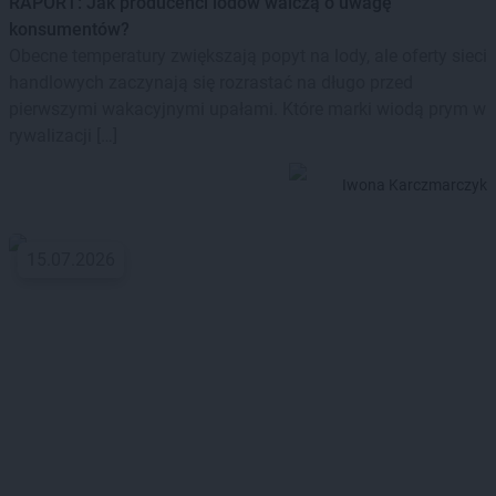
RAPORT: Jak producenci lodów walczą o uwagę
konsumentów?
Obecne temperatury zwiększają popyt na lody, ale oferty sieci
handlowych zaczynają się rozrastać na długo przed
pierwszymi wakacyjnymi upałami. Które marki wiodą prym w
rywalizacji […]
Iwona Karczmarczyk
15.07.2026