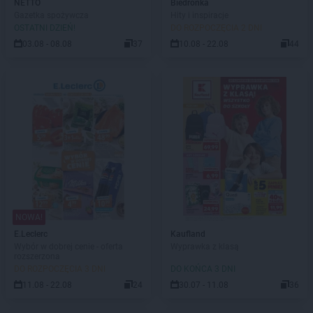
NETTO
Biedronka
Gazetka spożywcza
Hity i inspiracje
OSTATNI DZIEŃ!
DO ROZPOCZĘCIA 2 DNI
03.08 - 08.08
37
10.08 - 22.08
44
NOWA!
E.Leclerc
Kaufland
Wybór w dobrej cenie - oferta
Wyprawka z klasą
rozszerzona
DO ROZPOCZĘCIA 3 DNI
DO KOŃCA 3 DNI
11.08 - 22.08
24
30.07 - 11.08
36