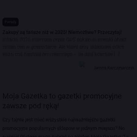
Porady
Zakupy są tańsze niż w 2025! Niemożliwe? Przeczytaj!
Inflacja 2026 mierzona przez GUS pokazuje szeroki obraz
zmian cen w gospodarce. Ale klient przy sklepowej półce
widzi coś bardziej przyziemnego – ile dziś kosztuje […]
Iwona Karczmarczyk
Moja Gazetka to gazetki promocyjne
zawsze pod ręką!
Czy fajnie jest mieć wszystkie najważniejsze gazetki
promocyjne popularnych sklepów w jednym miejscu? No
pewnie! Dlatego warto pobrać na telefon Moją Gazetkę. To