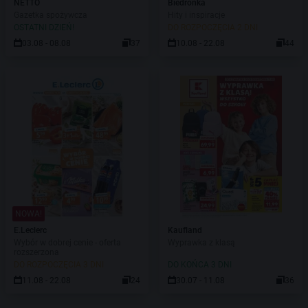
NETTO
Biedronka
Gazetka spożywcza
Hity i inspiracje
OSTATNI DZIEŃ!
DO ROZPOCZĘCIA 2 DNI
03.08 - 08.08
37
10.08 - 22.08
44
NOWA!
E.Leclerc
Kaufland
Wybór w dobrej cenie - oferta
Wyprawka z klasą
rozszerzona
DO ROZPOCZĘCIA 3 DNI
DO KOŃCA 3 DNI
11.08 - 22.08
24
30.07 - 11.08
36