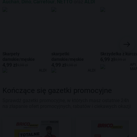
Auchan
,
Dino
,
Carrefour
,
NETTO
oraz
ALDI
Skarpety
skarpetki
Skrzydełka z kurcz
6,99 zł
damskie/męskie
damskie/męskie
8,99 zł
4,99 zł
4,99 zł
API
9,98 zł
9,98 zł
MA
ALDI
ALDI
Kończące się gazetki promocyjne
Sprawdź gazetki promocyjne, w których masz ostatnie 24h
na złapanie ofert promocyjnych, rabatów i ciekawych okazji