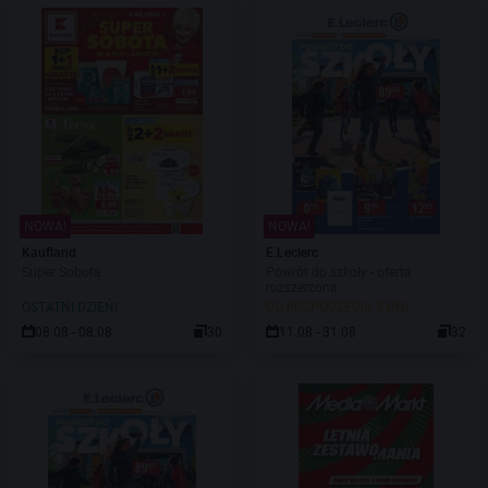
NOWA!
NOWA!
Kaufland
E.Leclerc
Super Sobota
Powrót do szkoły - oferta
rozszerzona
OSTATNI DZIEŃ!
DO ROZPOCZĘCIA 3 DNI
08.08 - 08.08
30
11.08 - 31.08
32