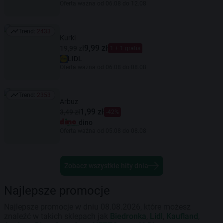
Oferta ważna od 06.08 do 12.08
Trend:
2433
Trend: 2433
Kurki
9,99 zł
19,99 zł
1 + 1 gratis
LIDL
Oferta ważna od 06.08 do 08.08
Trend:
2353
Trend: 2353
Arbuz
1,99 zł
3,49 zł
-42%
dino
Oferta ważna od 05.08 do 08.08
Zobacz wszystkie hity dnia
Najlepsze promocje
Najlepsze promocje w dniu 08.08.2026, które możesz
znaleźć w takich sklepach jak
Biedronka
,
Lidl
,
Kaufland
,