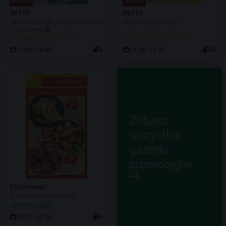
NOWA!
NOWA!
NETTO
NETTO
Temat tygodnia: Porządkowanie i
Gazetka spożywcza
organizacja 🗃️
DO ROZPOCZĘCIA 2 DNI
DO ROZPOCZĘCIA 2 DNI
10.08 - 14.08
4
10.08 - 14.08
38
Zobacz
wszystkie
gazetki
promocyjne
POLOmarket
Super HITY na weekend
OSTATNI DZIEŃ!
06.08 - 08.08
4