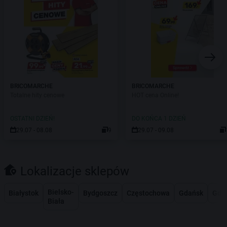
BRICOMARCHE
BRICOMARCHE
Totalne hity cenowe
HOT cena Online!
OSTATNI DZIEŃ!
DO KOŃCA 1 DZIEŃ
29.07 - 08.08
9
29.07 - 09.08
Lokalizacje sklepów
Bielsko-
Białystok
Bydgoszcz
Częstochowa
Gdańsk
Gdy
Biała