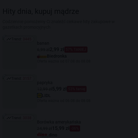
Hity dnia, kupuj mądrze
Codziennie pomożemy Ci znaleźć ciekawe hity zakupowe w
gazetkach promocyjnych
Trend:
3445
Trend: 3445
banan
2,99 zł
6,99 zł
57% TANIEJ
Biedronka
Oferta ważna od 07.08 do 08.08
Trend:
3157
Trend: 3157
papryka
5,99 zł
12,99 zł
53% taniej
LIDL
Oferta ważna od 06.08 do 08.08
Trend:
3038
Trend: 3038
Borówka amerykańska
15,99 zł
24,99 zł
-36%
dino