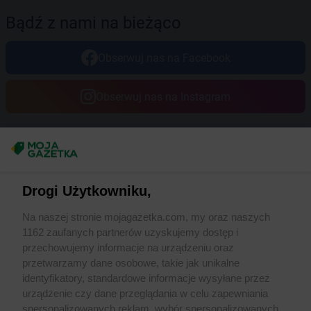
Bądź z nami na bieżąco
Obserwuj nas na Facebook
Obserwuj nas na Instagram
Masz sugestie lub pytania?
Napisz do nas:
support@mojagazetka.com
Drogi Użytkowniku,
Współpraca z nami
Na naszej stronie mojagazetka.com, my oraz naszych
Zobacz szczegóły
1162 zaufanych partnerów uzyskujemy dostęp i
Retail Radar – analiza rynku
przechowujemy informacje na urządzeniu oraz
przetwarzamy dane osobowe, takie jak unikalne
identyfikatory, standardowe informacje wysyłane przez
Wasze ulubione produkty
urządzenie czy dane przeglądania w celu zapewniania
spersonalizowanych reklam, wybór spersonalizowanych