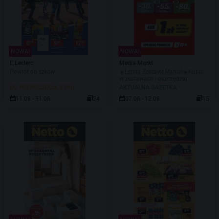
NOWA!
NOWA!
E.Leclerc
Media Markt
Powrót do szkoły
☀️Letnia ZestawoMania!☀️Kupuj
w zestawach i oszczędzaj
DO ROZPOCZĘCIA 3 DNI
AKTUALNA GAZETKA
11.08 - 31.08
24
07.08 - 12.08
15