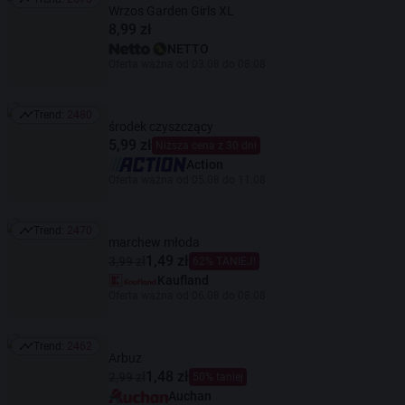
Trend: 2678
Wrzos Garden Girls XL
8,99 zł
NETTO
Oferta ważna od 03.08 do 08.08
Trend:
2480
Trend: 2480
środek czyszczący
5,99 zł
Niższa cena z 30 dni
Action
Oferta ważna od 05.08 do 11.08
Trend:
2470
Trend: 2470
marchew młoda
1,49 zł
3,99 zł
62% TANIEJ!
Kaufland
Oferta ważna od 06.08 do 08.08
Trend:
2462
Trend: 2462
Arbuz
1,48 zł
2,99 zł
50% taniej
Auchan