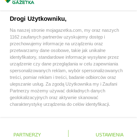
Masz sugestie lub pytania?
Delikatesy Centrum
Ciężkowice
Delikatesy Centrum
Cmolas
Napisz do nas:
support@mojagazetka.com
Drogi Użytkowniku,
Delikatesy Centrum
Czarna
Współpraca z nami
Delikatesy Centrum
Czarna Górna
Na naszej stronie mojagazetka.com, my oraz naszych
Delikatesy Centrum
Czarnków
Zobacz szczegóły
1162 zaufanych partnerów uzyskujemy dostęp i
Delikatesy Centrum
Czchów
Retail Radar – analiza rynku
przechowujemy informacje na urządzeniu oraz
Delikatesy Centrum
Czeladź
przetwarzamy dane osobowe, takie jak unikalne
Delikatesy Centrum
Czernichów
identyfikatory, standardowe informacje wysyłane przez
Wasze ulubione produkty
Delikatesy Centrum
Częstochowa
urządzenie czy dane przeglądania w celu zapewniania
Delikatesy Centrum
Czubrowice
spersonalizowanych reklam, wybór spersonalizowanych
Regulamin serwisu i polityka prywatności
treści, pomiar reklam i treści, badanie odbiorców oraz
Delikatesy Centrum
Czudec
ulepszanie usług. Za zgodą Użytkownika my i Zaufani
Mapa strony
Delikatesy Centrum
Dąbrowa Tarnowska
Partnerzy możemy używać dokładnych danych
Delikatesy Centrum
Dąbrówki
geolokalizacyjnych oraz aktywnie skanować
Zawsze najnowsze gazetki w naszej
Wszystkie miasta z lokalizacjami sklepów
charakterystykę urządzenia do celów identyfikacji.
Delikatesy Centrum
Daleszyce
Ponieważ cenimy Twoją prywatność, prosimy o zgodę na
aplikacji
Delikatesy Centrum
Dankowice
korzystanie z tych technologii poprzez kliknięcie
Delikatesy Centrum
Dębica
„Akceptuję”. Zgoda jest dobrowolna i zawsze możesz ją
Delikatesy Centrum
Dębki
+ 1,5 mln zadowolonych kupujących
zmienić/wycofać klikając przycisk ustawień prywatności
Polska
Czechy
Ukraina
Litwa
Słowacja
Rumunia
Delikatesy Centrum
Dębno
PARTNERZY
USTAWIENIA