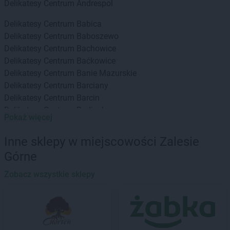
Delikatesy Centrum
Andrespol
Delikatesy Centrum
Babica
Delikatesy Centrum
Baboszewo
Delikatesy Centrum
Bachowice
Delikatesy Centrum
Baćkowice
Delikatesy Centrum
Banie Mazurskie
Delikatesy Centrum
Barciany
Delikatesy Centrum
Barcin
Delikatesy Centrum
Barlinek
Pokaż więcej
Delikatesy Centrum
Bartoszyce
Delikatesy Centrum
Baruchowo
Inne sklepy w miejscowości Zalesie
Delikatesy Centrum
Barwałd Górny
Górne
Delikatesy Centrum
Będzin
Delikatesy Centrum
Bejsce
Zobacz wszystkie sklepy
Delikatesy Centrum
Bełchatów
Delikatesy Centrum
Bełżec
Delikatesy Centrum
Besko
Delikatesy Centrum
Bestwina