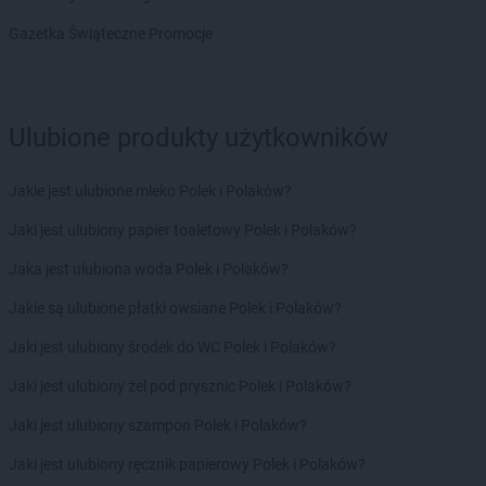
Delikatesy Centrum
Brzóza Królewska
Delikatesy Centrum
Brzóza Stadnicka
Gazetka Świąteczne Promocje
Delikatesy Centrum
Brzozów
Delikatesy Centrum
Brzyska
Delikatesy Centrum
Budy Głogowskie
Ulubione produkty użytkowników
Delikatesy Centrum
Budy Łańcuckie
Delikatesy Centrum
Bukowsko
Delikatesy Centrum
Busko-Zdrój
Jakie jest ulubione mleko Polek i Polaków?
Delikatesy Centrum
Buszkowiczki
Jaki jest ulubiony papier toaletowy Polek i Polaków?
Delikatesy Centrum
Byczyna
Delikatesy Centrum
Bydgoszcz
Jaka jest ulubiona woda Polek i Polaków?
Delikatesy Centrum
Bystra Podhalańska
Jakie są ulubione płatki owsiane Polek i Polaków?
Delikatesy Centrum
Bystry
Delikatesy Centrum
Bystrzyca Kłodzka
Jaki jest ulubiony środek do WC Polek i Polaków?
Delikatesy Centrum
Bytom
Jaki jest ulubiony żel pod prysznic Polek i Polaków?
Delikatesy Centrum
Cergowa
Jaki jest ulubiony szampon Polek i Polaków?
Delikatesy Centrum
Cewice
Jaki jest ulubiony ręcznik papierowy Polek i Polaków?
Delikatesy Centrum
Chałupki