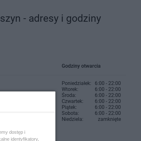
zyn - adresy i godziny
Godziny otwarcia
Poniedziałek:
6:00 - 22:00
Wtorek:
6:00 - 22:00
Środa:
6:00 - 22:00
Czwartek:
6:00 - 22:00
Piątek:
6:00 - 22:00
Sobota:
6:00 - 22:00
Niedziela:
zamknięte
emy dostęp i
lne identyfikatory,