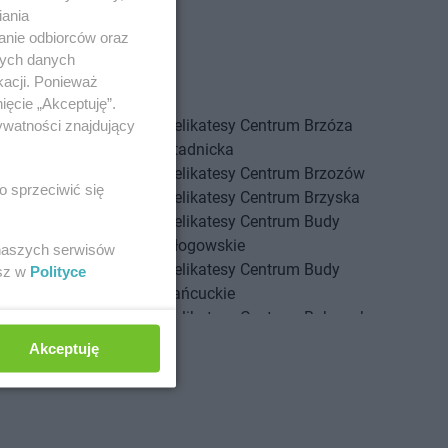
iania
anie odbiorców oraz
nych danych
kacji. Ponieważ
ięcie „Akceptuję”.
Centrum
Bolszewo
Delikatesy Centrum
Brzóza
ywatności znajdujący
Centrum
Borek Stary
Stadnicka
Centrum
Borkowice
Delikatesy Centrum
Brzozów
o sprzeciwić się
Centrum
Borowa
Delikatesy Centrum
Brzyska
Centrum
Borzęcin
Delikatesy Centrum
Budy
Centrum
Borzęta
Głogowskie
 naszych serwisów
Centrum
Brenna
Delikatesy Centrum
Budy
esz w
Polityce
Centrum
Brody
Łańcuckie
Centrum
Brudzeń
Delikatesy Centrum
Bukowsko
Delikatesy Centrum
Busko-Zdrój
Akceptuję
Centrum
Brusy
Delikatesy Centrum
Centrum
Brzączowice
Buszkowiczki
Centrum
Brzeszcze
Delikatesy Centrum
Byczyna
Centrum
Brzezinka
Delikatesy Centrum
Bydgoszcz