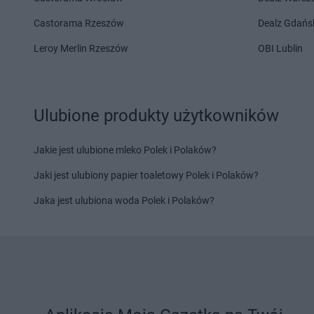
Delikatesy Centrum
Dąbrówki
Delikatesy Centrum
Delikatesy Centrum
Daleszyce
Delikatesy Centrum
Castorama Rzeszów
Dealz Gdańs
Delikatesy Centrum
Dankowice
Zdrój
Leroy Merlin Rzeszów
OBI Lublin
Delikatesy Centrum
Dębica
Delikatesy Centrum
Delikatesy Centrum
Dębki
Delikatesy Centrum
Delikatesy Centrum
Elbląg
Ulubione produkty użytkowników
Delikatesy Centrum
Fałków
Delikatesy Centrum
Jakie jest ulubione mleko Polek i Polaków?
Delikatesy Centrum
Gąbin
Delikatesy Centrum
Delikatesy Centrum
Garnek
Delikatesy Centrum
Jaki jest ulubiony papier toaletowy Polek i Polaków?
Delikatesy Centrum
Małopolski
Jaka jest ulubiona woda Polek i Polaków?
Gawłuszowice
Delikatesy Centrum
Delikatesy Centrum
Gdów
Delikatesy Centrum
Delikatesy Centrum
Gdynia
Delikatesy Centrum
Delikatesy Centrum
Giedlarowa
Delikatesy Centrum
Delikatesy Centrum
Gierlachów
Łańcucka
Delikatesy Centrum
Gilowice
Delikatesy Centrum
Delikatesy Centrum
Giżycko
Delikatesy Centrum