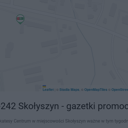
Leaflet
Stadia Maps
OpenMapTiles
OpenStre
|
©
, ©
©
-242 Skołyszyn - gazetki promo
katesy Centrum w miejscowości Skołyszyn ważne w tym tygodniu