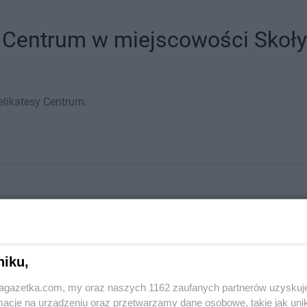
 Centrum w miejscowości Skołys
elikatesy Centrum.
niku,
jagazetka.com, my oraz naszych 1162 zaufanych partnerów uzyskuj
cje na urządzeniu oraz przetwarzamy dane osobowe, takie jak unika