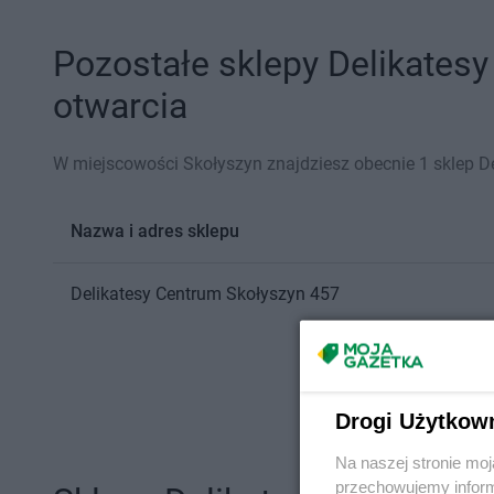
Pozostałe sklepy Delikatesy
otwarcia
W miejscowości Skołyszyn znajdziesz obecnie 1 sklep D
Nazwa i adres sklepu
Delikatesy Centrum
Skołyszyn
457
Drogi Użytkow
Na naszej stronie mo
przechowujemy informa