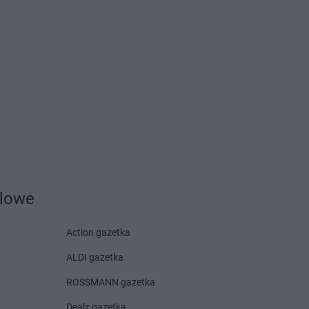
Centrum
Brzeziny
Delikatesy Centrum
Bystra
Centrum
Brzezna
Podhalańska
Centrum
Brzeźnica
Delikatesy Centrum
Bystry
Centrum
Brzostek
Delikatesy Centrum
Bystrzyca
Centrum
Brzoza
Kłodzka
Centrum
Brzóza
Delikatesy Centrum
Bytom
Centrum
Ciężkowice
Delikatesy Centrum
Czernichów
Centrum
Cmolas
Delikatesy Centrum
Częstochowa
Centrum
Czarna
Delikatesy Centrum
Czubrowice
Centrum
Czarna
Delikatesy Centrum
Czudec
dlowe
Centrum
Czarnków
Action gazetka
Centrum
Czchów
Centrum
Czeladź
ALDI gazetka
Centrum
Drwinia
Delikatesy Centrum
ROSSMANN gazetka
Centrum
Dubiecko
Dziekanowice
Dealz gazetka