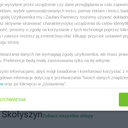
w innych miastach
je wysyłane przez urządzenie czy dane przeglądania w celu zapewn
klam, wybór spersonalizowanych treści, pomiar reklam i treści, bad
 zgodą Użytkownika my i Zaufani Partnerzy możemy używać dokład
Aleksandrów
Delikatesy Centrum
Andrespol
az aktywnie skanować charakterystykę urządzenia do celów identyfi
ść, prosimy o zgodę na korzystanie z tych technologii poprzez klikn
Biała
Delikatesy Centrum
Błaszki
Delikatesy 
a i zawsze możesz ją zmienić/wycofać klikając przycisk ustawień pr
ogu strony
Biała Parcela
Delikatesy Centrum
Błażowa
Delikatesy 
Biała
Delikatesy Centrum
Blizne
Delikatesy 
rzetwarzania danych nie wymagają zgody użytkownika, ale masz praw
Delikatesy Centrum
Bliżyn
Delikatesy 
. Preferencje będą miały zastosowania tylko na tej witrynie.
Białobrzegi
Delikatesy Centrum
Błotnica
Delikatesy 
Białowieża
Strzelecka
Delikatesy 
szymi informacjami, abyś mógł świadomie i komfortowo korzystać z
Biały
Delikatesy Centrum
Bobowa
Delikatesy 
gółowe informacje dotyczące przetwarzania Twoich danych znajdzi
Delikatesy Centrum
Bóbrka
Delikatesy 
es
oraz po kliknięciu w „Ustawienia”.
Białystok
Delikatesy Centrum
Bochnia
Delikatesy 
Biecz
Delikatesy Centrum
Bodzentyn
Duży
USTAWIENIA
Bielawa
Delikatesy Centrum
Bogacica
Delikatesy 
Bielawy
Delikatesy Centrum
Bogatynia
Delikatesy 
 Skołyszyn
Zobacz wszystkie sklepy
Bieliny
Delikatesy Centrum
Bogdaniec
Delikatesy 
Bielsk
Delikatesy Centrum
Bogoniowice
Delikatesy 