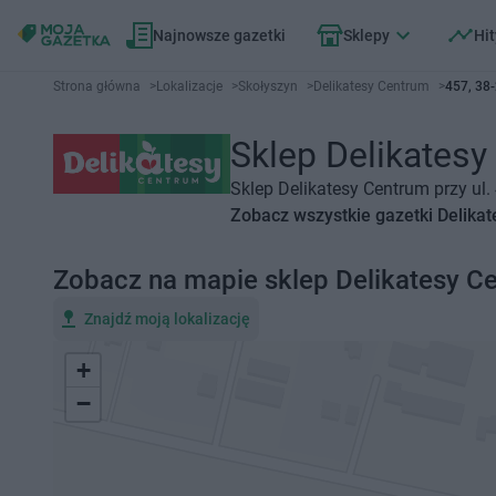
Najnowsze gazetki
Sklepy
Hit
Strona główna
>
Lokalizacje
>
Skołyszyn
>
Delikatesy Centrum
>
457, 38
Sklep Delikatesy
Sklep Delikatesy Centrum przy ul.
Zobacz wszystkie gazetki Delika
Zobacz na mapie sklep Delikatesy C
Znajdź moją lokalizację
+
−