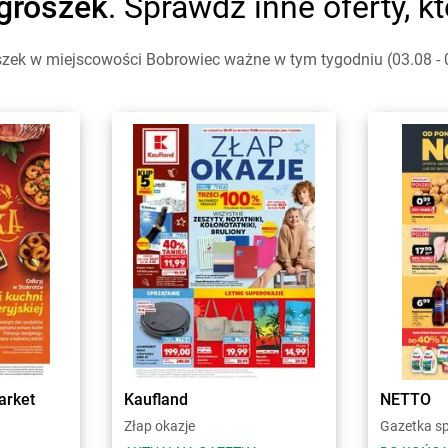
groszek
. Sprawdź inne oferty, 
szek w miejscowości Bobrowiec ważne w tym tygodniu (03.08 - 0
arket
Kaufland
NETTO
Złap okazje
Gazetka s