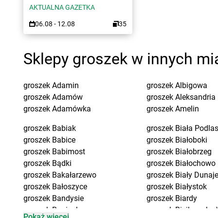
AKTUALNA GAZETKA
06.08 - 12.08
35
Sklepy groszek w innych mi
groszek
Adamin
groszek
Albigowa
groszek
Adamów
groszek
Aleksandria
groszek
Adamówka
groszek
Amelin
groszek
Babiak
groszek
Biała Podla
groszek
Babice
groszek
Białoboki
groszek
Babimost
groszek
Białobrzeg
groszek
Bądki
groszek
Białochowo
groszek
Bakałarzewo
groszek
Biały Dunaj
groszek
Bałoszyce
groszek
Białystok
groszek
Bandysie
groszek
Biardy
groszek
Baniocha
groszek
Biejkowska 
Pokaż więcej