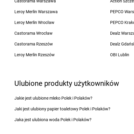
Castorama Warszawa
Action Szcze
groszek
Chełchy
groszek
Chojnów
groszek
Chełm
groszek
Chorki
Leroy Merlin Warszawa
PEPCO War
groszek
Chmiel
groszek
Chorzelów
Leroy Merlin Wrocław
PEPCO Krak
groszek
Chmielek
groszek
Chorzeszów
groszek
Chmielinko
groszek
Chorzew
Castorama Wrocław
Dealz Wars
groszek
Chmielnik
groszek
Chorzów
Castorama Rzeszów
Dealz Gdańs
groszek
Chobrzany
groszek
Chroberz
groszek
Chochołów
groszek
Chrusty
Leroy Merlin Rzeszów
OBI Lublin
groszek
Ćwiklice
groszek
Dąbie
groszek
Dębica
Ulubione produkty użytkowników
groszek
Dąbrowa
groszek
Dębie
groszek
Dąbrowa Białostocka
groszek
Dęblin
groszek
Dąbrowa Górnicza
groszek
Dębno
Jakie jest ulubione mleko Polek i Polaków?
groszek
Dąbrowa Rzeczycka
groszek
Dębogóra
Jaki jest ulubiony papier toaletowy Polek i Polaków?
groszek
Dąbrowa Tarnowska
groszek
Debrzno
groszek
Dąbrówka
groszek
Dereczanka
Jaka jest ulubiona woda Polek i Polaków?
groszek
Daleszyce
groszek
Długie
groszek
Daleszynek
groszek
Dłużyna Dol