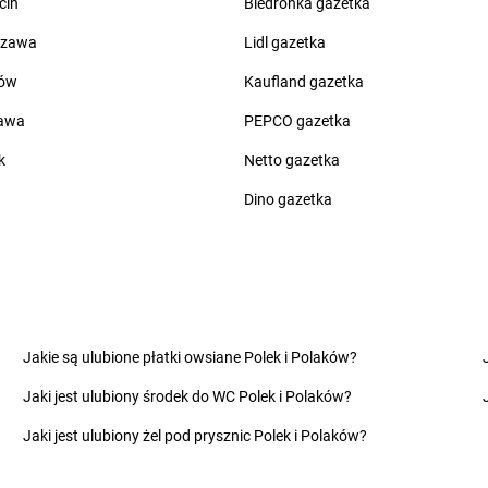
cin
Biedronka gazetka
groszek
Ciche
groszek
Czar
groszek
Cichostów-Kolonia
groszek
Cza
szawa
Lidl gazetka
groszek
Ciechanów
groszek
Cza
ów
Kaufland gazetka
groszek
Ciechocin
groszek
Cza
groszek
Ciechocinek
groszek
Cza
zawa
PEPCO gazetka
groszek
Cięcina
groszek
Cza
k
Netto gazetka
groszek
Cienin Zaborny
groszek
Cze
groszek
Cieszanów
groszek
Cze
Dino gazetka
groszek
Dobry
groszek
Dom
groszek
Dobryń Duży
groszek
Dom
groszek
Dobrynin
groszek
Dor
groszek
Dobrzenice Małe
groszek
Dra
Jakie są ulubione płatki owsiane Polek i Polaków?
groszek
Dobrzykowice
groszek
Dro
Jaki jest ulubiony środek do WC Polek i Polaków?
groszek
Dobrzyniewo
groszek
Dro
groszek
Dolany
groszek
Drz
Jaki jest ulubiony żel pod prysznic Polek i Polaków?
groszek
Dolina
groszek
Drz
na
groszek
Doły
groszek
Dub