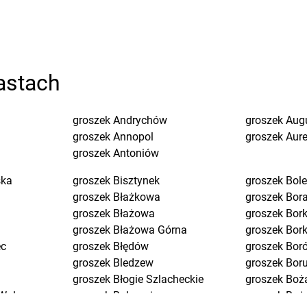
astach
groszek
Andrychów
groszek
Aug
groszek
Annopol
groszek
Aure
groszek
Antoniów
ska
groszek
Bisztynek
groszek
Bol
groszek
Błażkowa
groszek
Bor
groszek
Błażowa
groszek
Bork
groszek
Błażowa Górna
groszek
Bor
ec
groszek
Błędów
groszek
Bor
groszek
Bledzew
groszek
Bor
groszek
Błogie Szlacheckie
groszek
Boż
Wola
groszek
Bobrowiec
groszek
Boże