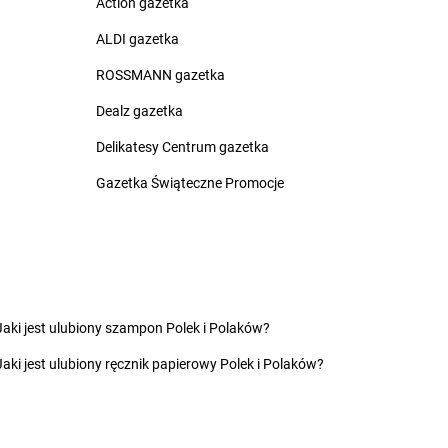
Action gazetka
na Białostocka
groszek
Czerwonak
rna Woda
groszek
Czerwonka
ALDI gazetka
rnia
groszek
Częstkowo
ROSSMANN gazetka
rnków
groszek
Częstoborowice
rnolas
groszek
Częstochowa
Dealz gazetka
rnówczyn
groszek
Człuchów
Delikatesy Centrum gazetka
chów
groszek
Czudec
chowice-Dziedzice
groszek
Czyżowice
Gazetka Świąteczne Promocje
inikowice
groszek
Dylewo
inów
groszek
Dynów
ęgowice
groszek
Dziadoch
wsko
groszek
Dziecinów
Jaki jest ulubiony szampon Polek i Polaków?
hojów
groszek
Dzięcioły
Jaki jest ulubiony ręcznik papierowy Polek i Polaków?
szew
groszek
Dziemianówka
ewce
groszek
Dziemionna
ycim
groszek
Dzietrzychowo
eczno
groszek
Dziewkowice