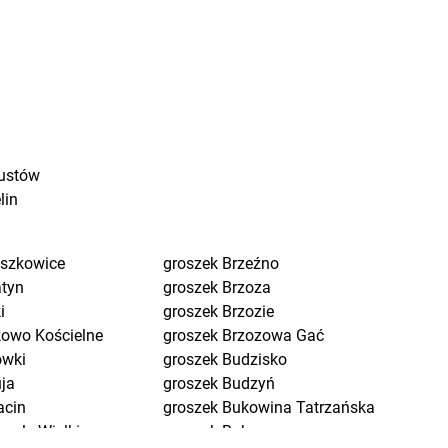
ustów
lin
eszkowice
groszek
Brzeźno
atyn
groszek
Brzoza
i
groszek
Brzozie
kowo Kościelne
groszek
Brzozowa Gać
ówki
groszek
Budzisko
uja
groszek
Budzyń
acin
groszek
Bukowina Tatrzańska
pole Wielkie
groszek
Bukowno