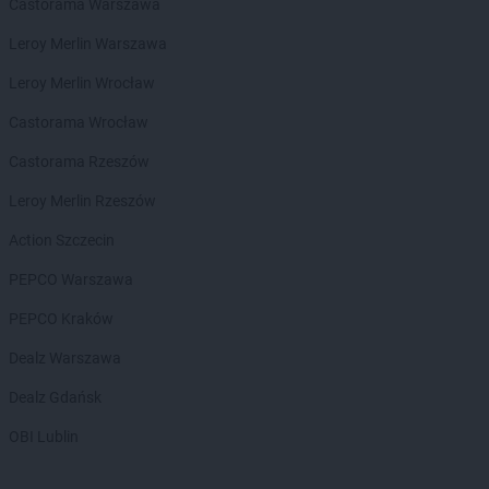
groszek
Bełżec
Castorama Warszawa
groszek
Bemowizna
Leroy Merlin Warszawa
groszek
Berezka
groszek
Biała
Leroy Merlin Wrocław
groszek
Biała Podlaska
Castorama Wrocław
groszek
Białoboki
groszek
Białobrzeg
Castorama Rzeszów
groszek
Białochowo
Leroy Merlin Rzeszów
groszek
Biały Dunajec
groszek
Białystok
Action Szczecin
groszek
Biardy
PEPCO Warszawa
groszek
Biejkowska Wola
groszek
Bielcza
PEPCO Kraków
groszek
Bieliniec
Dealz Warszawa
groszek
Bielsko-Biała
groszek
Bieniów
Dealz Gdańsk
groszek
Bierzwienna Długa
OBI Lublin
groszek
Bierzwnica
groszek
Biesiadki