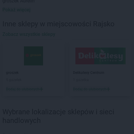
groszek
Aurelin
Pokaż więcej
groszek
Babiak
groszek
Babice
Inne sklepy w miejscowości Rajsko
groszek
Babimost
groszek
Zobacz wszystkie sklepy
Bądki
groszek
Bakałarzewo
groszek
Bałoszyce
groszek
Bandysie
groszek
Baniocha
groszek
Bańska Niżna
groszek
Delikatesy Centrum
groszek
Baranowo
5 gazetek
1 gazetka
groszek
Barciany
Dodaj do ulubionych
Dodaj do ulubionych
groszek
Barczewo
groszek
Barnim
groszek
Bartoszyce
Wybrane lokalizacje sklepów i sieci
groszek
Bażanówka
handlowych
groszek
Będzin
groszek
Bełk