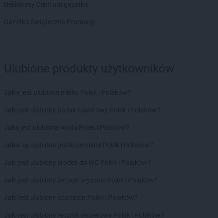
Delikatesy Centrum gazetka
groszek
Bogatki
groszek
Bogoria
Gazetka Świąteczne Promocje
groszek
Bogucin
groszek
Bogumiłowice
groszek
Bojanów
Ulubione produkty użytkowników
groszek
Bojszowy Nowe
groszek
Bolechowice
groszek
Bolesławiec
Jakie jest ulubione mleko Polek i Polaków?
groszek
Boleszkowice
Jaki jest ulubiony papier toaletowy Polek i Polaków?
groszek
Boratyn
groszek
Borki
Jaka jest ulubiona woda Polek i Polaków?
groszek
Borkowo Kościelne
Jakie są ulubione płatki owsiane Polek i Polaków?
groszek
Borówki
groszek
Boruja
Jaki jest ulubiony środek do WC Polek i Polaków?
groszek
Bożacin
Jaki jest ulubiony żel pod prysznic Polek i Polaków?
groszek
Bożepole Wielkie
groszek
Brdów
Jaki jest ulubiony szampon Polek i Polaków?
groszek
Breń Osuchowski
Jaki jest ulubiony ręcznik papierowy Polek i Polaków?