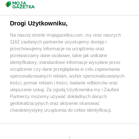
groszek
Bychawa
Masz sugestie lub pytania?
groszek
Bychawka Trzecia-Kolonia
groszek
Byczyna
Napisz do nas:
support@mojagazetka.com
Drogi Użytkowniku,
groszek
Bydgoszcz
Współpraca z nami
groszek
Bysina
Na naszej stronie mojagazetka.com, my oraz naszych
Zobacz szczegóły
groszek
Bysław
1162 zaufanych partnerów uzyskujemy dostęp i
Retail Radar – analiza rynku
groszek
Bysławek
przechowujemy informacje na urządzeniu oraz
groszek
Byszwałd
przetwarzamy dane osobowe, takie jak unikalne
identyfikatory, standardowe informacje wysyłane przez
groszek
Bytom
Wasze ulubione produkty
urządzenie czy dane przeglądania w celu zapewniania
groszek
Bzianka
spersonalizowanych reklam, wybór spersonalizowanych
Regulamin serwisu i polityka prywatności
groszek
Cedry Małe
treści, pomiar reklam i treści, badanie odbiorców oraz
ulepszanie usług. Za zgodą Użytkownika my i Zaufani
groszek
Cekcyn
Mapa strony
Partnerzy możemy używać dokładnych danych
groszek
Ceków
geolokalizacyjnych oraz aktywnie skanować
groszek
Celiny
Zawsze najnowsze gazetki w naszej
Wszystkie miasta z lokalizacjami sklepów
charakterystykę urządzenia do celów identyfikacji.
groszek
Charzewice
Ponieważ cenimy Twoją prywatność, prosimy o zgodę na
aplikacji
groszek
Chełchy
korzystanie z tych technologii poprzez kliknięcie
groszek
Chełm
„Akceptuję”. Zgoda jest dobrowolna i zawsze możesz ją
groszek
Chmiel
+ 1,5 mln zadowolonych kupujących
zmienić/wycofać klikając przycisk ustawień prywatności
Polska
Czechy
Ukraina
Litwa
Słowacja
Rumunia