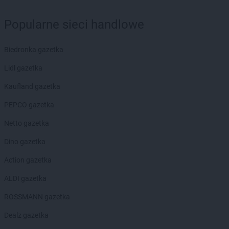
groszek
Biłgoraj
groszek
Binino
Popularne sieci handlowe
groszek
Bircza
groszek
Biskupice
Biedronka gazetka
groszek
Biskupiec
groszek
Biszcza
Lidl gazetka
groszek
Bisztynek
Kaufland gazetka
groszek
Błażkowa
groszek
Błażowa
PEPCO gazetka
groszek
Błażowa Górna
Netto gazetka
groszek
Błędów
groszek
Bledzew
Dino gazetka
groszek
Błogie Szlacheckie
Action gazetka
groszek
Bobrowiec
groszek
Bobrowniki Małe
ALDI gazetka
groszek
Boby-Kolonia
ROSSMANN gazetka
groszek
Bochnia
groszek
Bodzanów
Dealz gazetka
groszek
Bogate