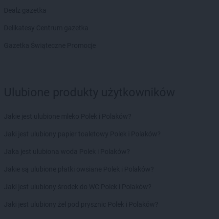
groszek
Bodzanów
Dealz gazetka
groszek
Bogate
Delikatesy Centrum gazetka
groszek
Bogatki
groszek
Bogoria
Gazetka Świąteczne Promocje
groszek
Bogucin
groszek
Bogumiłowice
groszek
Bojanów
Ulubione produkty użytkowników
groszek
Bojszowy Nowe
groszek
Bolechowice
groszek
Bolesławiec
Jakie jest ulubione mleko Polek i Polaków?
groszek
Boleszkowice
Jaki jest ulubiony papier toaletowy Polek i Polaków?
groszek
Boratyn
groszek
Borki
Jaka jest ulubiona woda Polek i Polaków?
groszek
Borkowo Kościelne
Jakie są ulubione płatki owsiane Polek i Polaków?
groszek
Borówki
groszek
Boruja
Jaki jest ulubiony środek do WC Polek i Polaków?
groszek
Bożacin
Jaki jest ulubiony żel pod prysznic Polek i Polaków?
groszek
Bożepole Wielkie