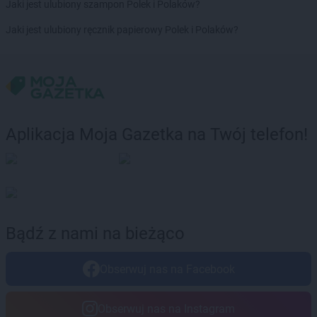
groszek
Brdów
Jaki jest ulubiony szampon Polek i Polaków?
groszek
Breń Osuchowski
Jaki jest ulubiony ręcznik papierowy Polek i Polaków?
groszek
Brodnica
groszek
Brodnica Dolna
groszek
Brudzew
groszek
Brzeg
groszek
Brzeg Dolny
groszek
Brzesko
Aplikacja Moja Gazetka na Twój telefon!
groszek
Brzeszcze
groszek
Brzezie
groszek
Brzezinka
groszek
Brzeziny
groszek
Brzeźnik
groszek
Brzeźno
Bądź z nami na bieżąco
groszek
Brzoza
groszek
Brzozie
Obserwuj nas na Facebook
groszek
Brzozowa Gać
groszek
Budzisko
groszek
Budzyń
Obserwuj nas na Instagram