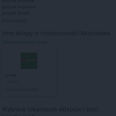
groszek
Antoniów
groszek
Augustów
groszek
Aurelin
Pokaż więcej
groszek
Babiak
groszek
Babice
Inne sklepy w miejscowości Muszkowo
groszek
Babimost
groszek
Zobacz wszystkie sklepy
Bądki
groszek
Bakałarzewo
groszek
Bałoszyce
groszek
Bandysie
groszek
Baniocha
groszek
Bańska Niżna
groszek
groszek
Baranowo
5 gazetek
groszek
Barciany
Dodaj do ulubionych
groszek
Barczewo
groszek
Barnim
groszek
Bartoszyce
Wybrane lokalizacje sklepów i sieci
groszek
Bażanówka