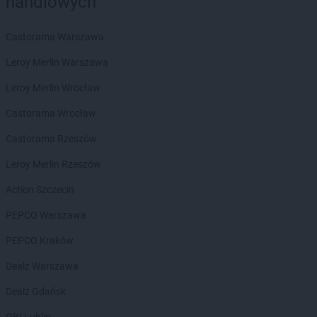
handlowych
groszek
Będzin
groszek
Bełk
groszek
Bełżec
Castorama Warszawa
groszek
Bemowizna
Leroy Merlin Warszawa
groszek
Berezka
groszek
Biała
Leroy Merlin Wrocław
groszek
Biała Podlaska
Castorama Wrocław
groszek
Białoboki
groszek
Białobrzeg
Castorama Rzeszów
groszek
Białochowo
Leroy Merlin Rzeszów
groszek
Biały Dunajec
groszek
Białystok
Action Szczecin
groszek
Biardy
PEPCO Warszawa
groszek
Biejkowska Wola
groszek
Bielcza
PEPCO Kraków
groszek
Bieliniec
Dealz Warszawa
groszek
Bielsko-Biała
groszek
Bieniów
Dealz Gdańsk
groszek
Bierzwienna Długa