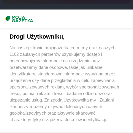
groszek
Bukowina Tatrzańska
groszek
Bukowno
groszek
Bychawa
Masz sugestie lub pytania?
groszek
Bychawka Trzecia-Kolonia
groszek
Byczyna
Napisz do nas:
support@mojagazetka.com
Drogi Użytkowniku,
groszek
Bydgoszcz
Współpraca z nami
groszek
Bysina
Na naszej stronie mojagazetka.com, my oraz naszych
Zobacz szczegóły
groszek
Bysław
1162 zaufanych partnerów uzyskujemy dostęp i
Retail Radar – analiza rynku
groszek
Bysławek
przechowujemy informacje na urządzeniu oraz
groszek
Byszwałd
przetwarzamy dane osobowe, takie jak unikalne
identyfikatory, standardowe informacje wysyłane przez
groszek
Bytom
Wasze ulubione produkty
urządzenie czy dane przeglądania w celu zapewniania
groszek
Bzianka
spersonalizowanych reklam, wybór spersonalizowanych
Regulamin serwisu i polityka prywatności
groszek
Cedry Małe
treści, pomiar reklam i treści, badanie odbiorców oraz
ulepszanie usług. Za zgodą Użytkownika my i Zaufani
groszek
Cekcyn
Mapa strony
Partnerzy możemy używać dokładnych danych
groszek
Ceków
geolokalizacyjnych oraz aktywnie skanować
groszek
Celiny
Zawsze najnowsze gazetki w naszej
Wszystkie miasta z lokalizacjami sklepów
charakterystykę urządzenia do celów identyfikacji.
groszek
Charzewice
Ponieważ cenimy Twoją prywatność, prosimy o zgodę na
aplikacji
groszek
Chełchy
korzystanie z tych technologii poprzez kliknięcie