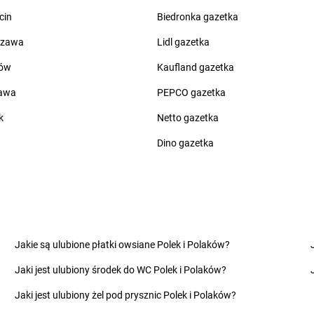
groszek
Chwaszczyno
groszek
Czap
cin
Biedronka gazetka
groszek
Ciche
groszek
Czar
groszek
Cichostów-Kolonia
groszek
Cza
szawa
Lidl gazetka
groszek
Ciechanów
groszek
Cza
ów
Kaufland gazetka
groszek
Ciechocin
groszek
Cza
groszek
Ciechocinek
groszek
Cza
zawa
PEPCO gazetka
groszek
Cięcina
groszek
Cza
k
Netto gazetka
groszek
Cienin Zaborny
groszek
Cze
groszek
Cieszanów
groszek
Cze
Dino gazetka
groszek
Dobry
groszek
Dom
groszek
Dobryń Duży
groszek
Dom
groszek
Dobrynin
groszek
Dor
groszek
Dobrzenice Małe
groszek
Dra
Jakie są ulubione płatki owsiane Polek i Polaków?
groszek
Dobrzykowice
groszek
Dro
Jaki jest ulubiony środek do WC Polek i Polaków?
groszek
Dobrzyniewo
groszek
Dro
groszek
Dolany
groszek
Drz
Jaki jest ulubiony żel pod prysznic Polek i Polaków?
groszek
Dolina
groszek
Drz