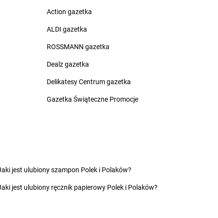
lice
groszek
Czerwin
Action gazetka
na Białostocka
groszek
Czerwonak
rna Woda
groszek
Czerwonka
ALDI gazetka
rnia
groszek
Częstkowo
ROSSMANN gazetka
rnków
groszek
Częstoborowice
rnolas
groszek
Częstochowa
Dealz gazetka
rnówczyn
groszek
Człuchów
Delikatesy Centrum gazetka
chów
groszek
Czudec
chowice-Dziedzice
groszek
Czyżowice
Gazetka Świąteczne Promocje
inikowice
groszek
Dylewo
inów
groszek
Dynów
ęgowice
groszek
Dziadoch
wsko
groszek
Dziecinów
Jaki jest ulubiony szampon Polek i Polaków?
hojów
groszek
Dzięcioły
Jaki jest ulubiony ręcznik papierowy Polek i Polaków?
szew
groszek
Dziemianówka
ewce
groszek
Dziemionna
ycim
groszek
Dzietrzychowo