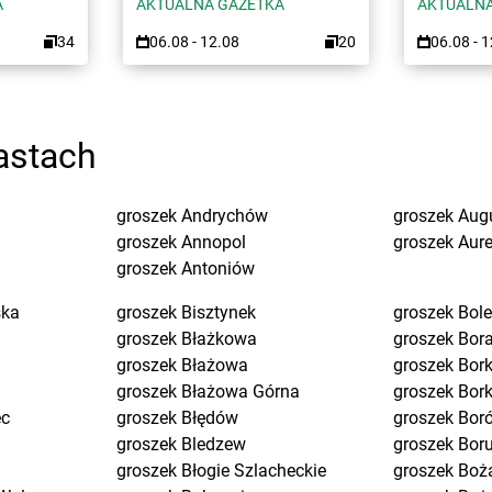
A
AKTUALNA GAZETKA
AKTUALNA
34
06.08 - 12.08
20
06.08 - 
astach
groszek
Andrychów
groszek
Aug
groszek
Annopol
groszek
Aure
groszek
Antoniów
ska
groszek
Bisztynek
groszek
Bol
groszek
Błażkowa
groszek
Bor
groszek
Błażowa
groszek
Bork
groszek
Błażowa Górna
groszek
Bor
ec
groszek
Błędów
groszek
Bor
groszek
Bledzew
groszek
Bor
groszek
Błogie Szlacheckie
groszek
Boż