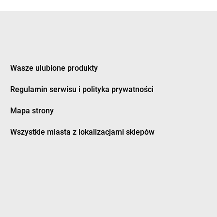
eczno
groszek
Dziewkowice
kozy
ągówka
Wasze ulubione produkty
cowa
groszek
Furmany
dek
Regulamin serwisu i polityka prywatności
dman
Mapa strony
twica
groszek
Grodzisk Wielkopolski
zczanowo
groszek
Grodzisko
Wszystkie miasta z lokalizacjami sklepów
zczyn
groszek
Gromnik
ino
groszek
Gromoty
dowo
groszek
Gronków
bica
groszek
GROSZEK
bina
groszek
Groszki
bno
groszek
Grudziądz
bowiec
groszek
Grupa