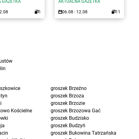
 GAZETKA
AKTUALNA GAZETKA
12.08
1
06.08 - 12.08
11
ustów
lin
eszkowice
groszek
Brzeźno
atyn
groszek
Brzoza
i
groszek
Brzozie
kowo Kościelne
groszek
Brzozowa Gać
ówki
groszek
Budzisko
uja
groszek
Budzyń
acin
groszek
Bukowina Tatrzańska