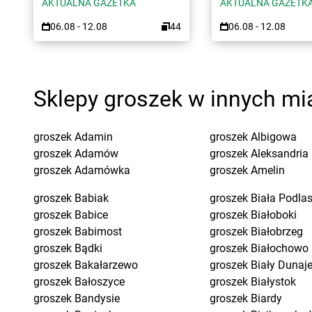
AKTUALNA GAZETKA
AKTUALNA GAZETK
06.08 - 12.08
44
06.08 - 12.08
Sklepy groszek w innych mi
groszek
Adamin
groszek
Albigowa
groszek
Adamów
groszek
Aleksandria
groszek
Adamówka
groszek
Amelin
groszek
Babiak
groszek
Biała Podla
groszek
Babice
groszek
Białoboki
groszek
Babimost
groszek
Białobrzeg
groszek
Bądki
groszek
Białochowo
groszek
Bakałarzewo
groszek
Biały Dunaj
groszek
Bałoszyce
groszek
Białystok
groszek
Bandysie
groszek
Biardy