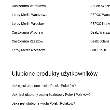
groszek
Charzewice
groszek
Chojnice
Castorama Warszawa
Action Szcze
groszek
Chełchy
groszek
Chojnów
groszek
Chełm
groszek
Chorki
Leroy Merlin Warszawa
PEPCO War
groszek
Chmiel
groszek
Chorzelów
Leroy Merlin Wrocław
PEPCO Krak
groszek
Chmielek
groszek
Chorzeszów
groszek
Chmielinko
groszek
Chorzew
Castorama Wrocław
Dealz Wars
groszek
Chmielnik
groszek
Chorzów
Castorama Rzeszów
Dealz Gdańs
groszek
Chobrzany
groszek
Chroberz
groszek
Chochołów
groszek
Chrusty
Leroy Merlin Rzeszów
OBI Lublin
groszek
Ćwiklice
groszek
Dąbie
groszek
Dębica
Ulubione produkty użytkowników
groszek
Dąbrowa
groszek
Dębie
groszek
Dąbrowa Białostocka
groszek
Dęblin
groszek
Dąbrowa Górnicza
groszek
Dębno
Jakie jest ulubione mleko Polek i Polaków?
groszek
Dąbrowa Rzeczycka
groszek
Dębogóra
Jaki jest ulubiony papier toaletowy Polek i Polaków?
groszek
Dąbrowa Tarnowska
groszek
Debrzno
groszek
Dąbrówka
groszek
Dereczanka
Jaka jest ulubiona woda Polek i Polaków?
groszek
Daleszyce
groszek
Długie