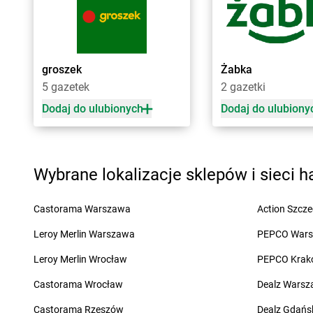
groszek
Będzin
groszek
Biłgoraj
groszek
Bełk
groszek
Binino
groszek
Bełżec
groszek
Bircza
groszek
Bemowizna
groszek
Biskupice
groszek
Żabka
groszek
Berezka
groszek
Biskupiec
5 gazetek
2 gazetki
groszek
Biała
groszek
Biszcza
Dodaj do ulubionych
Dodaj do ulubiony
groszek
Cedry Małe
groszek
Chocz
groszek
Cekcyn
groszek
Chodel
groszek
Ceków
groszek
Chodzież
Wybrane lokalizacje sklepów i sieci 
groszek
Celiny
groszek
Chojeniec-K
groszek
Charzewice
groszek
Chojnice
Castorama Warszawa
Action Szcze
groszek
Chełchy
groszek
Chojnów
groszek
Chełm
groszek
Chorki
Leroy Merlin Warszawa
PEPCO War
groszek
Chmiel
groszek
Chorzelów
Leroy Merlin Wrocław
PEPCO Krak
groszek
Chmielek
groszek
Chorzeszów
groszek
Chmielinko
groszek
Chorzew
Castorama Wrocław
Dealz Wars
groszek
Chmielnik
groszek
Chorzów
Castorama Rzeszów
Dealz Gdańs
groszek
Chobrzany
groszek
Chroberz