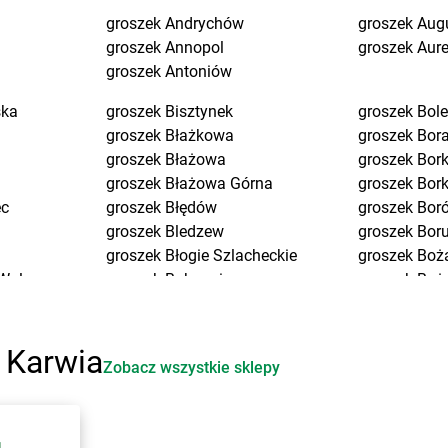
groszek
Andrychów
groszek
Aug
groszek
Annopol
groszek
Aure
groszek
Antoniów
ska
groszek
Bisztynek
groszek
Bol
groszek
Błażkowa
groszek
Bor
groszek
Błażowa
groszek
Bork
groszek
Błażowa Górna
groszek
Bor
ec
groszek
Błędów
groszek
Bor
groszek
Bledzew
groszek
Bor
groszek
Błogie Szlacheckie
groszek
Boż
Wola
groszek
Bobrowiec
groszek
Boże
groszek
Bobrowniki Małe
groszek
Brd
groszek
Boby-Kolonia
groszek
Bre
a
groszek
Bochnia
groszek
Bro
 Karwia
Zobacz wszystkie sklepy
groszek
Bodzanów
groszek
Bro
 Długa
groszek
Bogate
groszek
Bru
groszek
Bogatki
groszek
Brz
groszek
Bogoria
groszek
Brz