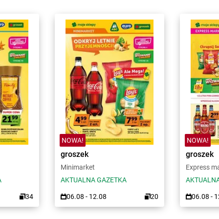
NOWA!
NOWA!
groszek
groszek
Minimarket
Express m
A
AKTUALNA GAZETKA
AKTUALNA
34
06.08 - 12.08
20
06.08 - 