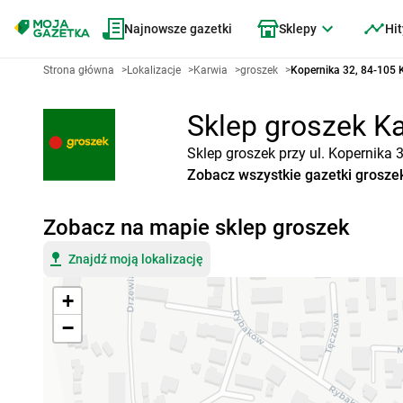
Najnowsze gazetki
Sklepy
Hit
Strona główna
>
Lokalizacje
>
Karwia
>
groszek
>
Kopernika 32, 84-105 
Sklep groszek Ka
Sklep groszek przy ul. Kopernika 
Zobacz wszystkie gazetki grosze
Zobacz na mapie sklep groszek
Znajdź moją lokalizację
+
−