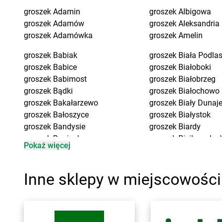
groszek
Adamin
groszek
Albigowa
groszek
Adamów
groszek
Aleksandria
groszek
Adamówka
groszek
Amelin
groszek
Babiak
groszek
Biała Podla
groszek
Babice
groszek
Białoboki
groszek
Babimost
groszek
Białobrzeg
groszek
Bądki
groszek
Białochowo
groszek
Bakałarzewo
groszek
Biały Dunaj
groszek
Bałoszyce
groszek
Białystok
groszek
Bandysie
groszek
Biardy
groszek
Baniocha
groszek
Biejkowska 
Pokaż więcej
groszek
Bańska Niżna
groszek
Bielcza
groszek
Baranowo
groszek
Bieliniec
groszek
Barciany
groszek
Bielsko-Biał
Inne sklepy w miejscowości
groszek
Barczewo
groszek
Bieniów
groszek
Barnim
groszek
Bierzwienna
groszek
Bartoszyce
groszek
Bierzwnica
groszek
Bażanówka
groszek
Biesiadki