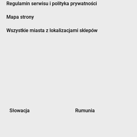
Regulamin serwisu i polityka prywatności
dman
Mapa strony
twica
groszek
Grodzisk Wielkopolski
zczanowo
groszek
Grodzisko
Wszystkie miasta z lokalizacjami sklepów
zczyn
groszek
Gromnik
ino
groszek
Gromoty
dowo
groszek
Gronków
bica
groszek
GROSZEK
bina
groszek
Groszki
bno
groszek
Grudziądz
bowiec
groszek
Grupa
bownica Starzeńska
groszek
Grybów
bowo Kościerskie
groszek
Gryfino
bowo Królewskie
groszek
Grzebienisko
bowska Wola
groszek
Grzęska
Słowacja
Rumunia
pice
groszek
Grzybiny
bocice
groszek
Gudowo
bów
groszek
Gulbiny
lice
groszek
Gutanów