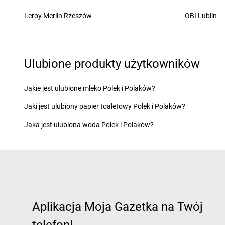
groszek
Chochołów
groszek
Chrusty
Leroy Merlin Rzeszów
OBI Lublin
groszek
Ćwiklice
groszek
Dąbie
groszek
Dębica
Ulubione produkty użytkowników
groszek
Dąbrowa
groszek
Dębie
groszek
Dąbrowa Białostocka
groszek
Dęblin
groszek
Dąbrowa Górnicza
groszek
Dębno
Jakie jest ulubione mleko Polek i Polaków?
groszek
Dąbrowa Rzeczycka
groszek
Dębogóra
Jaki jest ulubiony papier toaletowy Polek i Polaków?
groszek
Dąbrowa Tarnowska
groszek
Debrzno
groszek
Dąbrówka
groszek
Dereczanka
Jaka jest ulubiona woda Polek i Polaków?
groszek
Daleszyce
groszek
Długie
groszek
Daleszynek
groszek
Dłużyna Dol
groszek
Dalewice
groszek
Dobczyce
groszek
Dawidy
groszek
Dobra
groszek
Elbląg
groszek
Ełk
Aplikacja Moja Gazetka na Twój
groszek
Fajsławice
groszek
Florczaki
groszek
Fałków
groszek
Frącki