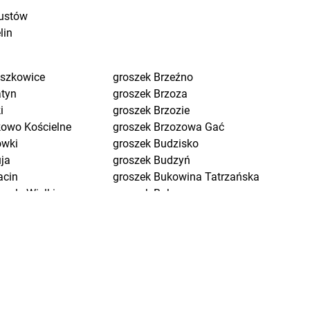
ustów
lin
eszkowice
groszek
Brzeźno
atyn
groszek
Brzoza
i
groszek
Brzozie
kowo Kościelne
groszek
Brzozowa Gać
ówki
groszek
Budzisko
uja
groszek
Budzyń
acin
groszek
Bukowina Tatrzańska
pole Wielkie
groszek
Bukowno
ów
groszek
Bychawa
ń Osuchowski
groszek
Bychawka Trzecia-
dnica
Kolonia
dnica Dolna
groszek
Byczyna
dzew
groszek
Bydgoszcz
eg
groszek
Bysina
eg Dolny
groszek
Bysław