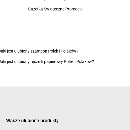
chowice-Dziedzice
groszek
Czyżowice
Gazetka Świąteczne Promocje
inikowice
groszek
Dylewo
inów
groszek
Dynów
ęgowice
groszek
Dziadoch
wsko
groszek
Dziecinów
Jaki jest ulubiony szampon Polek i Polaków?
hojów
groszek
Dzięcioły
Jaki jest ulubiony ręcznik papierowy Polek i Polaków?
szew
groszek
Dziemianówka
ewce
groszek
Dziemionna
ycim
groszek
Dzietrzychowo
eczno
groszek
Dziewkowice
kozy
ągówka
Wasze ulubione produkty
cowa
groszek
Furmany
dek