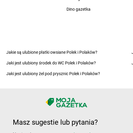
groszek
Cieszanów
groszek
Cze
Dino gazetka
groszek
Dobry
groszek
Dom
groszek
Dobryń Duży
groszek
Dom
groszek
Dobrynin
groszek
Dor
groszek
Dobrzenice Małe
groszek
Dra
Jakie są ulubione płatki owsiane Polek i Polaków?
groszek
Dobrzykowice
groszek
Dro
Jaki jest ulubiony środek do WC Polek i Polaków?
groszek
Dobrzyniewo
groszek
Dro
groszek
Dolany
groszek
Drz
Jaki jest ulubiony żel pod prysznic Polek i Polaków?
groszek
Dolina
groszek
Drz
na
groszek
Doły
groszek
Dub
groszek
Domaszewnica
groszek
Dwi
groszek
Domaszno
groszek
Dyl
Masz sugestie lub pytania?
groszek
Frampol
groszek
Fry
groszek
Franciszków
groszek
Fry