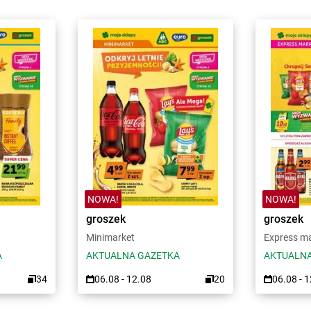
NOWA!
NOWA!
groszek
groszek
Minimarket
Express m
A
AKTUALNA GAZETKA
AKTUALNA
34
06.08 - 12.08
20
06.08 - 