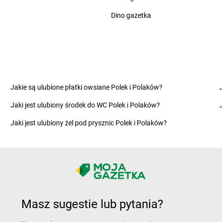
groszek
Cieszanów
groszek
Cze
Dino gazetka
groszek
Dobry
groszek
Dom
groszek
Dobryń Duży
groszek
Dom
groszek
Dobrynin
groszek
Dor
groszek
Dobrzenice Małe
groszek
Dra
Jakie są ulubione płatki owsiane Polek i Polaków?
groszek
Dobrzykowice
groszek
Dro
Jaki jest ulubiony środek do WC Polek i Polaków?
groszek
Dobrzyniewo
groszek
Dro
groszek
Dolany
groszek
Drz
Jaki jest ulubiony żel pod prysznic Polek i Polaków?
groszek
Dolina
groszek
Drz
na
groszek
Doły
groszek
Dub
groszek
Domaszewnica
groszek
Dwi
groszek
Domaszno
groszek
Dyl
Masz sugestie lub pytania?
groszek
Frampol
groszek
Fry
groszek
Franciszków
groszek
Fry