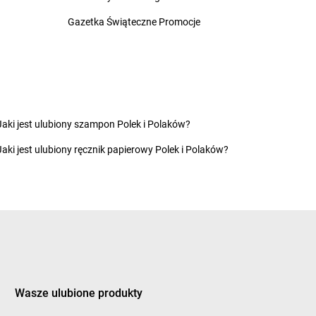
chowice-Dziedzice
groszek
Czyżowice
Gazetka Świąteczne Promocje
inikowice
groszek
Dylewo
inów
groszek
Dynów
ęgowice
groszek
Dziadoch
wsko
groszek
Dziecinów
Jaki jest ulubiony szampon Polek i Polaków?
hojów
groszek
Dzięcioły
Jaki jest ulubiony ręcznik papierowy Polek i Polaków?
szew
groszek
Dziemianówka
ewce
groszek
Dziemionna
ycim
groszek
Dzietrzychowo
eczno
groszek
Dziewkowice
kozy
ągówka
Wasze ulubione produkty
cowa
groszek
Furmany
dek