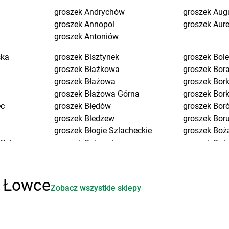
groszek
Andrychów
groszek
Aug
groszek
Annopol
groszek
Aure
groszek
Antoniów
ska
groszek
Bisztynek
groszek
Bol
groszek
Błażkowa
groszek
Bor
groszek
Błażowa
groszek
Bork
groszek
Błażowa Górna
groszek
Bor
ec
groszek
Błędów
groszek
Bor
groszek
Bledzew
groszek
Bor
groszek
Błogie Szlacheckie
groszek
Boż
Wola
groszek
Bobrowiec
groszek
Boże
groszek
Bobrowniki Małe
groszek
Brd
groszek
Boby-Kolonia
groszek
Bre
a
groszek
Bochnia
groszek
Bro
i Łowce
Zobacz wszystkie sklepy
groszek
Bodzanów
groszek
Bro
 Długa
groszek
Bogate
groszek
Bru
groszek
Bogatki
groszek
Brz
groszek
Bogoria
groszek
Brz