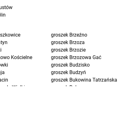
ustów
lin
eszkowice
groszek
Brzeźno
atyn
groszek
Brzoza
i
groszek
Brzozie
kowo Kościelne
groszek
Brzozowa Gać
ówki
groszek
Budzisko
uja
groszek
Budzyń
acin
groszek
Bukowina Tatrzańska
pole Wielkie
groszek
Bukowno
ów
groszek
Bychawa
ń Osuchowski
groszek
Bychawka Trzecia-
dnica
Kolonia
dnica Dolna
groszek
Byczyna
dzew
groszek
Bydgoszcz
eg
groszek
Bysina
eg Dolny
groszek
Bysław