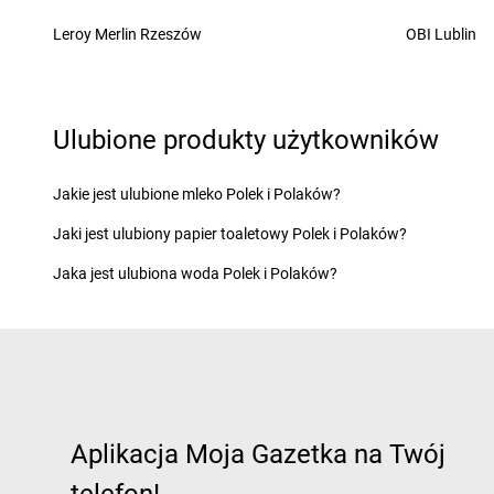
groszek
Chochołów
groszek
Chrusty
Leroy Merlin Rzeszów
OBI Lublin
groszek
Ćwiklice
groszek
Dąbie
groszek
Dębica
Ulubione produkty użytkowników
groszek
Dąbrowa
groszek
Dębie
groszek
Dąbrowa Białostocka
groszek
Dęblin
groszek
Dąbrowa Górnicza
groszek
Dębno
Jakie jest ulubione mleko Polek i Polaków?
groszek
Dąbrowa Rzeczycka
groszek
Dębogóra
Jaki jest ulubiony papier toaletowy Polek i Polaków?
groszek
Dąbrowa Tarnowska
groszek
Debrzno
groszek
Dąbrówka
groszek
Dereczanka
Jaka jest ulubiona woda Polek i Polaków?
groszek
Daleszyce
groszek
Długie
groszek
Daleszynek
groszek
Dłużyna Dol
groszek
Dalewice
groszek
Dobczyce
groszek
Dawidy
groszek
Dobra
groszek
Elbląg
groszek
Ełk
Aplikacja Moja Gazetka na Twój
groszek
Fajsławice
groszek
Florczaki
groszek
Fałków
groszek
Frącki