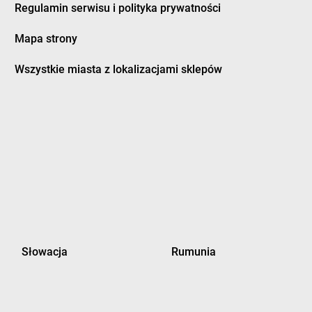
Regulamin serwisu i polityka prywatności
dman
Mapa strony
twica
groszek
Grodzisk Wielkopolski
zczanowo
groszek
Grodzisko
Wszystkie miasta z lokalizacjami sklepów
zczyn
groszek
Gromnik
ino
groszek
Gromoty
dowo
groszek
Gronków
bica
groszek
GROSZEK
bina
groszek
Groszki
bno
groszek
Grudziądz
bowiec
groszek
Grupa
bownica Starzeńska
groszek
Grybów
bowo Kościerskie
groszek
Gryfino
bowo Królewskie
groszek
Grzebienisko
bowska Wola
groszek
Grzęska
Słowacja
Rumunia
pice
groszek
Grzybiny
bocice
groszek
Gudowo
bów
groszek
Gulbiny
lice
groszek
Gutanów