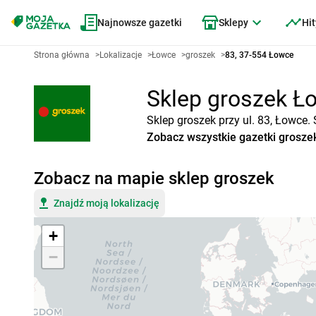
Najnowsze gazetki
Sklepy
Hit
Strona główna
>
Lokalizacje
>
Łowce
>
groszek
>
83, 37-554 Łowce
Sklep groszek Ło
Sklep groszek przy ul. 83, Łowce.
Zobacz wszystkie gazetki grosze
Zobacz na mapie sklep groszek
Znajdź moją lokalizację
+
−