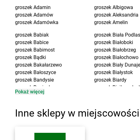
groszek
Adamin
groszek
Albigowa
groszek
Adamów
groszek
Aleksandria
groszek
Adamówka
groszek
Amelin
groszek
Babiak
groszek
Biała Podla
groszek
Babice
groszek
Białoboki
groszek
Babimost
groszek
Białobrzeg
groszek
Bądki
groszek
Białochowo
groszek
Bakałarzewo
groszek
Biały Dunaj
groszek
Bałoszyce
groszek
Białystok
groszek
Bandysie
groszek
Biardy
groszek
Baniocha
groszek
Biejkowska 
Pokaż więcej
groszek
Bańska Niżna
groszek
Bielcza
groszek
Baranowo
groszek
Bieliniec
groszek
Barciany
groszek
Bielsko-Biał
Inne sklepy w miejscowośc
groszek
Barczewo
groszek
Bieniów
groszek
Barnim
groszek
Bierzwienna
groszek
Bartoszyce
groszek
Bierzwnica
groszek
Bażanówka
groszek
Biesiadki