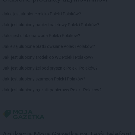
groszek
Bolechowice
groszek
Bolesławiec
Jakie jest ulubione mleko Polek i Polaków?
groszek
Boleszkowice
Jaki jest ulubiony papier toaletowy Polek i Polaków?
groszek
Boratyn
groszek
Borki
Jaka jest ulubiona woda Polek i Polaków?
groszek
Borkowo Kościelne
Jakie są ulubione płatki owsiane Polek i Polaków?
groszek
Borówki
groszek
Boruja
Jaki jest ulubiony środek do WC Polek i Polaków?
groszek
Bożacin
Jaki jest ulubiony żel pod prysznic Polek i Polaków?
groszek
Bożepole Wielkie
groszek
Brdów
Jaki jest ulubiony szampon Polek i Polaków?
groszek
Breń Osuchowski
Jaki jest ulubiony ręcznik papierowy Polek i Polaków?
groszek
Brodnica
groszek
Brodnica Dolna
groszek
Brudzew
groszek
Brzeg
groszek
Brzeg Dolny
groszek
Brzesko
Aplikacja Moja Gazetka na Twój telefon!