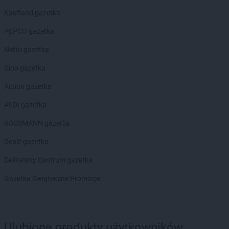
groszek
Bisztynek
Kaufland gazetka
groszek
Błażkowa
groszek
Błażowa
PEPCO gazetka
groszek
Błażowa Górna
Netto gazetka
groszek
Błędów
groszek
Bledzew
Dino gazetka
groszek
Błogie Szlacheckie
Action gazetka
groszek
Bobrowiec
groszek
Bobrowniki Małe
ALDI gazetka
groszek
Boby-Kolonia
ROSSMANN gazetka
groszek
Bochnia
groszek
Bodzanów
Dealz gazetka
groszek
Bogate
Delikatesy Centrum gazetka
groszek
Bogatki
groszek
Bogoria
Gazetka Świąteczne Promocje
groszek
Bogucin
groszek
Bogumiłowice
groszek
Bojanów
Ulubione produkty użytkowników
groszek
Bojszowy Nowe