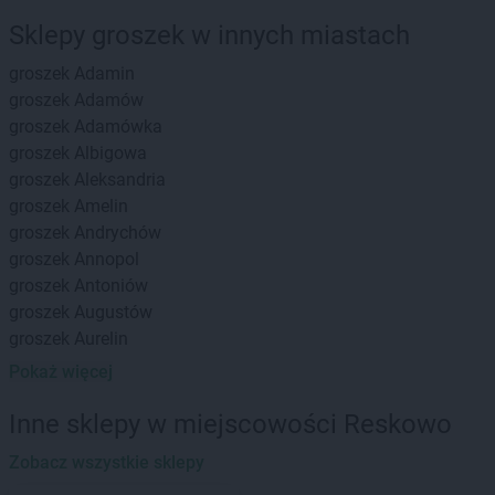
Sklepy groszek w innych miastach
groszek
Adamin
groszek
Adamów
groszek
Adamówka
groszek
Albigowa
groszek
Aleksandria
groszek
Amelin
groszek
Andrychów
groszek
Annopol
groszek
Antoniów
groszek
Augustów
groszek
Aurelin
Pokaż więcej
groszek
Babiak
groszek
Babice
Inne sklepy w miejscowości Reskowo
groszek
Babimost
groszek
Zobacz wszystkie sklepy
Bądki
groszek
Bakałarzewo