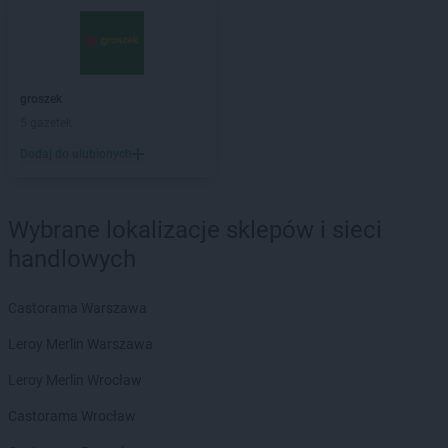
groszek
Bałoszyce
groszek
Bandysie
groszek
Baniocha
groszek
Bańska Niżna
groszek
groszek
Baranowo
5 gazetek
groszek
Barciany
Dodaj do ulubionych
groszek
Barczewo
groszek
Barnim
groszek
Bartoszyce
Wybrane lokalizacje sklepów i sieci
groszek
Bażanówka
handlowych
groszek
Będzin
groszek
Bełk
groszek
Bełżec
Castorama Warszawa
groszek
Bemowizna
Leroy Merlin Warszawa
groszek
Berezka
groszek
Biała
Leroy Merlin Wrocław
groszek
Biała Podlaska
Castorama Wrocław
groszek
Białoboki