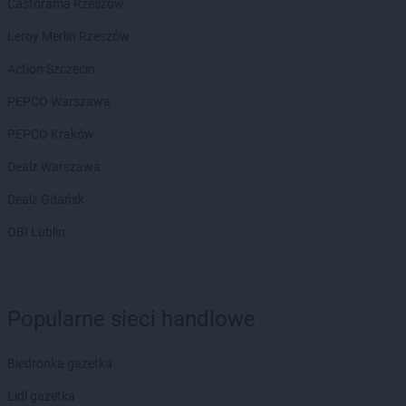
groszek
Białobrzeg
Castorama Rzeszów
groszek
Białochowo
Leroy Merlin Rzeszów
groszek
Biały Dunajec
groszek
Białystok
Action Szczecin
groszek
Biardy
PEPCO Warszawa
groszek
Biejkowska Wola
groszek
Bielcza
PEPCO Kraków
groszek
Bieliniec
Dealz Warszawa
groszek
Bielsko-Biała
groszek
Bieniów
Dealz Gdańsk
groszek
Bierzwienna Długa
OBI Lublin
groszek
Bierzwnica
groszek
Biesiadki
groszek
Biłgoraj
groszek
Binino
Popularne sieci handlowe
groszek
Bircza
groszek
Biskupice
Biedronka gazetka
groszek
Biskupiec
groszek
Biszcza
Lidl gazetka