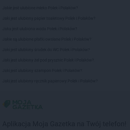
groszek
Bolesławiec
Jakie jest ulubione mleko Polek i Polaków?
groszek
Boleszkowice
Jaki jest ulubiony papier toaletowy Polek i Polaków?
groszek
Boratyn
groszek
Borki
Jaka jest ulubiona woda Polek i Polaków?
groszek
Borkowo Kościelne
Jakie są ulubione płatki owsiane Polek i Polaków?
groszek
Borówki
groszek
Boruja
Jaki jest ulubiony środek do WC Polek i Polaków?
groszek
Bożacin
Jaki jest ulubiony żel pod prysznic Polek i Polaków?
groszek
Bożepole Wielkie
groszek
Brdów
Jaki jest ulubiony szampon Polek i Polaków?
groszek
Breń Osuchowski
Jaki jest ulubiony ręcznik papierowy Polek i Polaków?
groszek
Brodnica
groszek
Brodnica Dolna
groszek
Brudzew
groszek
Brzeg
groszek
Brzeg Dolny
groszek
Brzesko
Aplikacja Moja Gazetka na Twój telefon!
groszek
Brzeszcze