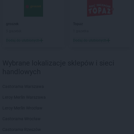
groszek
Bandysie
groszek
Baniocha
groszek
Bańska Niżna
groszek
Topaz
groszek
Baranowo
5 gazetek
1 gazetka
groszek
Barciany
Dodaj do ulubionych
Dodaj do ulubionych
groszek
Barczewo
groszek
Barnim
groszek
Bartoszyce
Wybrane lokalizacje sklepów i sieci
groszek
Bażanówka
handlowych
groszek
Będzin
groszek
Bełk
groszek
Bełżec
Castorama Warszawa
groszek
Bemowizna
Leroy Merlin Warszawa
groszek
Berezka
groszek
Biała
Leroy Merlin Wrocław
groszek
Biała Podlaska
Castorama Wrocław
groszek
Białoboki
groszek
Białobrzeg
Castorama Rzeszów