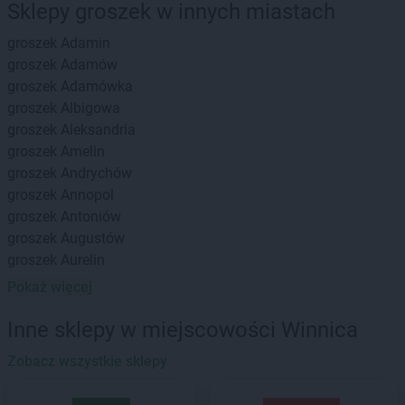
Sklepy groszek w innych miastach
groszek
Adamin
groszek
Adamów
groszek
Adamówka
groszek
Albigowa
groszek
Aleksandria
groszek
Amelin
groszek
Andrychów
groszek
Annopol
groszek
Antoniów
groszek
Augustów
groszek
Aurelin
Pokaż więcej
groszek
Babiak
groszek
Babice
Inne sklepy w miejscowości Winnica
groszek
Babimost
groszek
Zobacz wszystkie sklepy
Bądki
groszek
Bakałarzewo
groszek
Bałoszyce