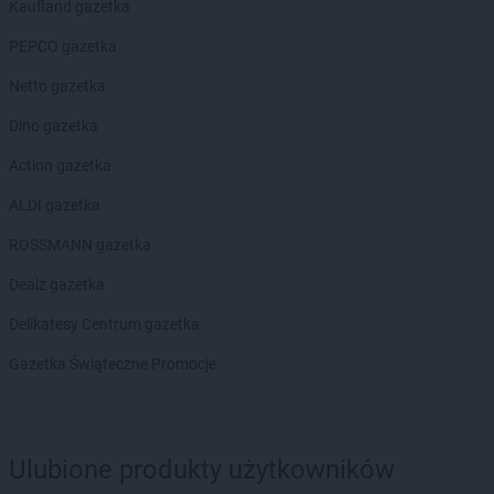
Kaufland gazetka
groszek
Błażkowa
groszek
Błażowa
PEPCO gazetka
groszek
Błażowa Górna
Netto gazetka
groszek
Błędów
groszek
Bledzew
Dino gazetka
groszek
Błogie Szlacheckie
Action gazetka
groszek
Bobrowiec
groszek
Bobrowniki Małe
ALDI gazetka
groszek
Boby-Kolonia
ROSSMANN gazetka
groszek
Bochnia
groszek
Bodzanów
Dealz gazetka
groszek
Bogate
Delikatesy Centrum gazetka
groszek
Bogatki
groszek
Bogoria
Gazetka Świąteczne Promocje
groszek
Bogucin
groszek
Bogumiłowice
groszek
Bojanów
Ulubione produkty użytkowników
groszek
Bojszowy Nowe
groszek
Bolechowice