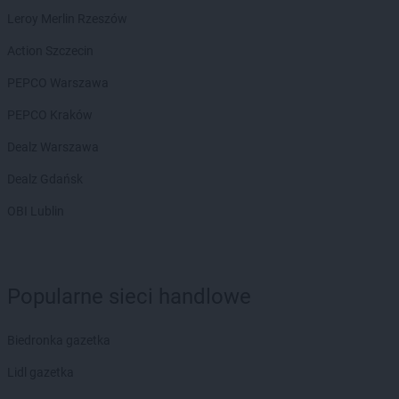
groszek
Białochowo
Leroy Merlin Rzeszów
groszek
Biały Dunajec
groszek
Białystok
Action Szczecin
groszek
Biardy
PEPCO Warszawa
groszek
Biejkowska Wola
groszek
Bielcza
PEPCO Kraków
groszek
Bieliniec
Dealz Warszawa
groszek
Bielsko-Biała
groszek
Bieniów
Dealz Gdańsk
groszek
Bierzwienna Długa
OBI Lublin
groszek
Bierzwnica
groszek
Biesiadki
groszek
Biłgoraj
groszek
Binino
Popularne sieci handlowe
groszek
Bircza
groszek
Biskupice
Biedronka gazetka
groszek
Biskupiec
groszek
Biszcza
Lidl gazetka
groszek
Bisztynek