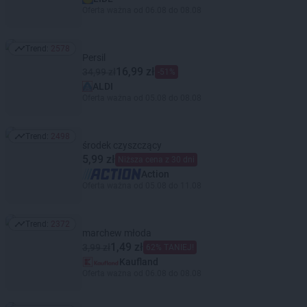
Oferta ważna od 06.08 do 08.08
Trend:
2578
Trend: 2578
Persil
16,99 zł
34,99 zł
-51%
ALDI
Oferta ważna od 05.08 do 08.08
Trend:
2498
Trend: 2498
środek czyszczący
5,99 zł
Niższa cena z 30 dni
Action
Oferta ważna od 05.08 do 11.08
Trend:
2372
Trend: 2372
marchew młoda
1,49 zł
3,99 zł
62% TANIEJ!
Kaufland
Oferta ważna od 06.08 do 08.08