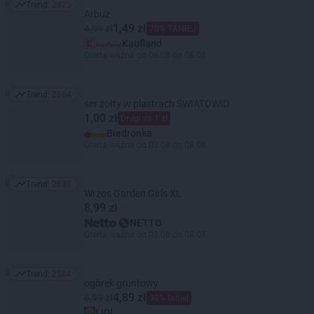
Trend:
2823
Trend: 2823
Arbuz
1,49 zł
4,99 zł
70% TANIEJ
Kaufland
Oferta ważna od 06.08 do 08.08
Trend:
2664
Trend: 2664
ser żółty w plastrach ŚWIATOWID
1,00 zł
Drugi za 1 zł
Biedronka
Oferta ważna od 03.08 do 08.08
Trend:
2631
Trend: 2631
Wrzos Garden Girls XL
8,99 zł
NETTO
Oferta ważna od 03.08 do 08.08
Trend:
2584
Trend: 2584
ogórek gruntowy
4,89 zł
6,99 zł
30% taniej
LIDL