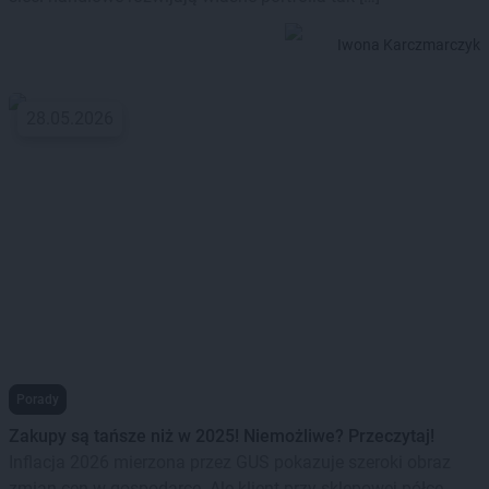
Iwona Karczmarczyk
28.05.2026
Porady
Zakupy są tańsze niż w 2025! Niemożliwe? Przeczytaj!
Inflacja 2026 mierzona przez GUS pokazuje szeroki obraz
zmian cen w gospodarce. Ale klient przy sklepowej półce