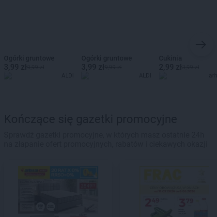
Ogórki gruntowe
Ogórki gruntowe
Cukinia
3,99 zł
3,99 zł
2,99 zł
9,99 zł
9,99 zł
3,99 zł
ALDI
ALDI
ar
Kończące się gazetki promocyjne
Sprawdź gazetki promocyjne, w których masz ostatnie 24h
na złapanie ofert promocyjnych, rabatów i ciekawych okazji