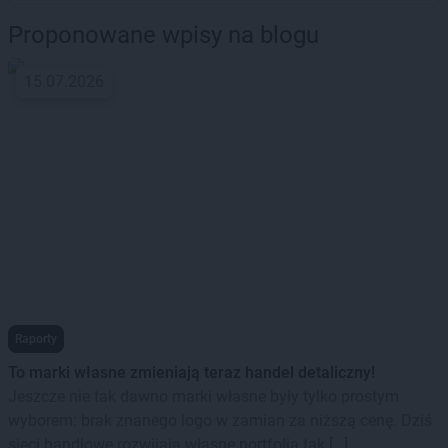
Proponowane wpisy na blogu
15.07.2026
Raporty
To marki własne zmieniają teraz handel detaliczny!
Jeszcze nie tak dawno marki własne były tylko prostym
wyborem: brak znanego logo w zamian za niższą cenę. Dziś
sieci handlowe rozwijają własne portfolia tak […]