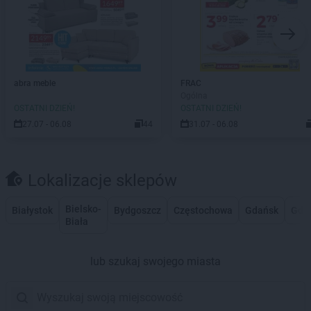
abra meble
FRAC
Ogólna
OSTATNI DZIEŃ!
OSTATNI DZIEŃ!
27.07 - 06.08
44
31.07 - 06.08
Lokalizacje sklepów
Bielsko-
Białystok
Bydgoszcz
Częstochowa
Gdańsk
Gdy
Biała
lub szukaj swojego miasta