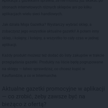
Aplikacja z gazetkami sprawia, że nie musisz już skakać po
stronach internetowych różnych sklepów ani po kilku
aplikacjach wielu sieci handlowych.
Jak działa Moja Gazetka? Wystarczy wybrać sklep, a
zobaczysz jego wszystkie aktualne gazetki! A potem inny
sklep, i kolejny, i kolejny, a wszystko to cały czas w jednej
aplikacji.
Każdy produkt możesz też dodać do listy zakupów w trakcie
przeglądania gazetki. Produkty na liście będę pogrupowane
na sklepy — łatwo sprawdzisz, co chcesz kupić w
Kauflandzie, a co w Intermarche.
Aktualne gazetki promocyjne w aplikacji
— co zrobić, żeby zawsze być na
bieżąco z ofertą?