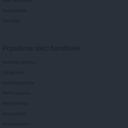
Dealz Warszawa
Dealz Gdańsk
OBI Lublin
Popularne sieci handlowe
Biedronka gazetka
Lidl gazetka
Kaufland gazetka
PEPCO gazetka
Netto gazetka
Dino gazetka
Action gazetka