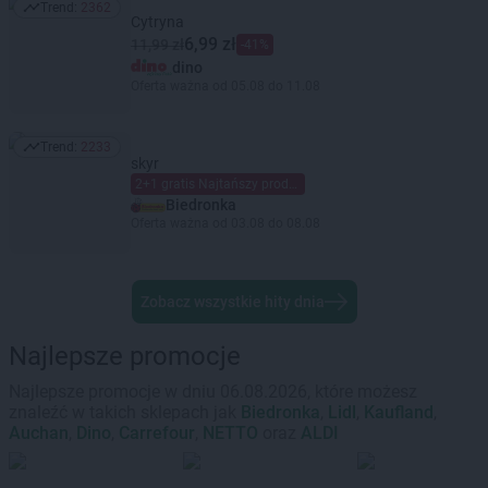
Trend:
2362
Trend: 2362
Cytryna
6,99 zł
11,99 zł
-41%
dino
Oferta ważna od 05.08 do 11.08
Trend:
2233
Trend: 2233
skyr
2+1 gratis Najtańszy produkt gratis Mieszaj dowolnie Limit dzienny 6 szt. (maks. 2 gratis) na kartę Moja Biedronka.
Biedronka
Oferta ważna od 03.08 do 08.08
Zobacz wszystkie hity dnia
Najlepsze promocje
Najlepsze promocje w dniu 06.08.2026, które możesz
znaleźć w takich sklepach jak
Biedronka
,
Lidl
,
Kaufland
,
Auchan
,
Dino
,
Carrefour
,
NETTO
oraz
ALDI