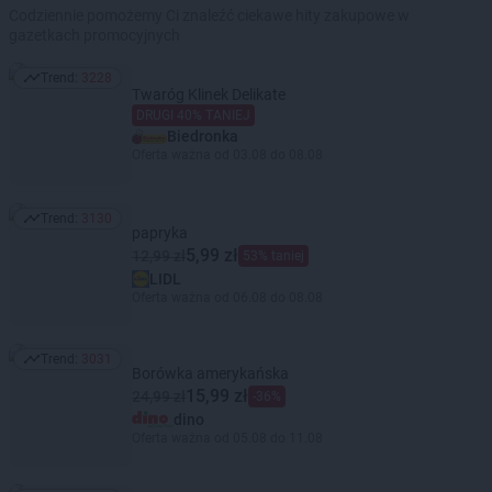
Codziennie pomożemy Ci znaleźć ciekawe hity zakupowe w
gazetkach promocyjnych
Trend:
3228
Trend: 3228
Twaróg Klinek Delikate
DRUGI 40% TANIEJ
Biedronka
Oferta ważna od 03.08 do 08.08
Trend:
3130
Trend: 3130
papryka
5,99 zł
12,99 zł
53% taniej
LIDL
Oferta ważna od 06.08 do 08.08
Trend:
3031
Trend: 3031
Borówka amerykańska
15,99 zł
24,99 zł
-36%
dino
Oferta ważna od 05.08 do 11.08