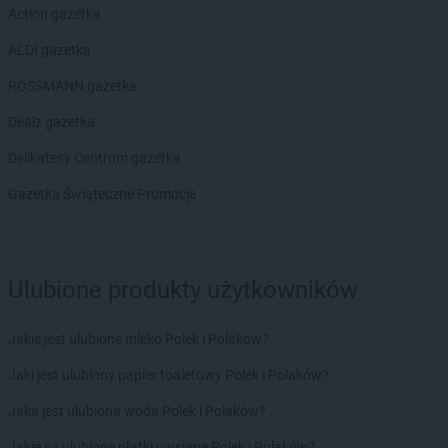
Action gazetka
groszek
Bobrowniki Małe
groszek
Boby-Kolonia
ALDI gazetka
groszek
Bochnia
ROSSMANN gazetka
groszek
Bodzanów
groszek
Bogate
Dealz gazetka
groszek
Bogatki
Delikatesy Centrum gazetka
groszek
Bogoria
groszek
Bogucin
Gazetka Świąteczne Promocje
groszek
Bogumiłowice
groszek
Bojanów
groszek
Bojszowy Nowe
groszek
Bolechowice
Ulubione produkty użytkowników
groszek
Bolesławiec
groszek
Boleszkowice
Jakie jest ulubione mleko Polek i Polaków?
groszek
Boratyn
Jaki jest ulubiony papier toaletowy Polek i Polaków?
groszek
Borki
groszek
Borkowo Kościelne
Jaka jest ulubiona woda Polek i Polaków?
groszek
Borówki
Jakie są ulubione płatki owsiane Polek i Polaków?