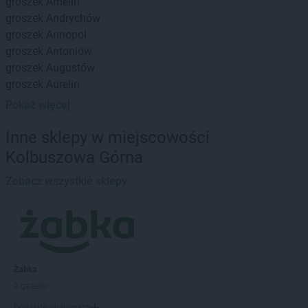
groszek
Amelin
groszek
Andrychów
groszek
Annopol
groszek
Antoniów
groszek
Augustów
groszek
Aurelin
Pokaż więcej
groszek
Babiak
groszek
Babice
Inne sklepy w miejscowości
groszek
Babimost
Kolbuszowa Górna
groszek
Bądki
groszek
Bakałarzewo
Zobacz wszystkie sklepy
groszek
Bałoszyce
groszek
Bandysie
groszek
Baniocha
groszek
Bańska Niżna
groszek
Baranowo
Żabka
groszek
Barciany
2 gazetki
groszek
Barczewo
Dodaj do ulubionych