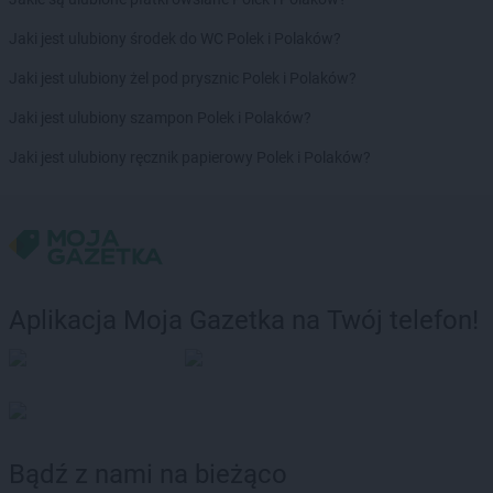
groszek
Boruja
groszek
Bożacin
Jaki jest ulubiony środek do WC Polek i Polaków?
groszek
Bożepole Wielkie
Jaki jest ulubiony żel pod prysznic Polek i Polaków?
groszek
Brdów
groszek
Breń Osuchowski
Jaki jest ulubiony szampon Polek i Polaków?
groszek
Brodnica
Jaki jest ulubiony ręcznik papierowy Polek i Polaków?
groszek
Brodnica Dolna
groszek
Brudzew
groszek
Brzeg
groszek
Brzeg Dolny
groszek
Brzesko
groszek
Brzeszcze
Aplikacja Moja Gazetka na Twój telefon!
groszek
Brzezie
groszek
Brzezinka
groszek
Brzeziny
groszek
Brzeźnik
groszek
Brzeźno
groszek
Brzoza
Bądź z nami na bieżąco
groszek
Brzozie