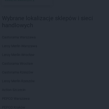
groszek
Barnim
groszek
Bartoszyce
groszek
Bażanówka
Wybrane lokalizacje sklepów i sieci
groszek
Będzin
groszek
Bełk
handlowych
groszek
Bełżec
groszek
Bemowizna
Castorama Warszawa
groszek
Berezka
Leroy Merlin Warszawa
groszek
Biała
groszek
Biała Podlaska
Leroy Merlin Wrocław
groszek
Białoboki
Castorama Wrocław
groszek
Białobrzeg
groszek
Białochowo
Castorama Rzeszów
groszek
Biały Dunajec
Leroy Merlin Rzeszów
groszek
Białystok
groszek
Biardy
Action Szczecin
groszek
Biejkowska Wola
PEPCO Warszawa
groszek
Bielcza
groszek
Bieliniec
PEPCO Kraków