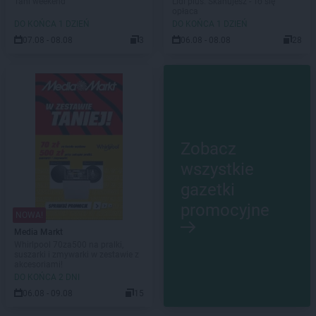
Tani weekend
Lidl plus. Skanujesz - To się
opłaca
DO KOŃCA 1 DZIEŃ
DO KOŃCA 1 DZIEŃ
07.08 - 08.08
3
06.08 - 08.08
28
Zobacz
wszystkie
gazetki
promocyjne
NOWA!
Media Markt
Whirlpool 70za500 na pralki,
suszarki i zmywarki w zestawie z
akcesoriami!
DO KOŃCA 2 DNI
06.08 - 09.08
15