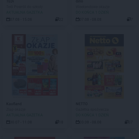
TEDi
dino
Tedi Powrót do szkoły
Weekendowe okazje
AKTUALNA GAZETKA
DO KOŃCA 1 DZIEŃ
07.08 - 15.08
22
07.08 - 08.08
7
Kaufland
NETTO
Złap okazje
Gazetka spożywcza
AKTUALNA GAZETKA
DO KOŃCA 1 DZIEŃ
30.07 - 11.08
18
03.08 - 08.08
37