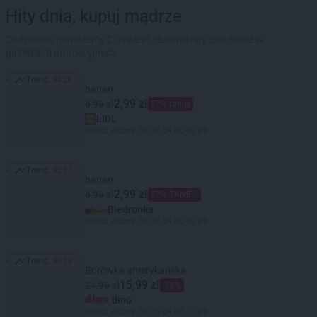
Hity dnia, kupuj mądrze
Codziennie pomożemy Ci znaleźć ciekawe hity zakupowe w
gazetkach promocyjnych
Trend:
3428
Trend: 3428
banan
2,99 zł
6,99 zł
57% taniej
LIDL
Oferta ważna od 07.08 do 08.08
Trend:
3257
Trend: 3257
banan
2,99 zł
6,99 zł
57% TANIEJ
Biedronka
Oferta ważna od 07.08 do 08.08
Trend:
3019
Trend: 3019
Borówka amerykańska
15,99 zł
24,99 zł
-36%
dino
Oferta ważna od 05.08 do 11.08