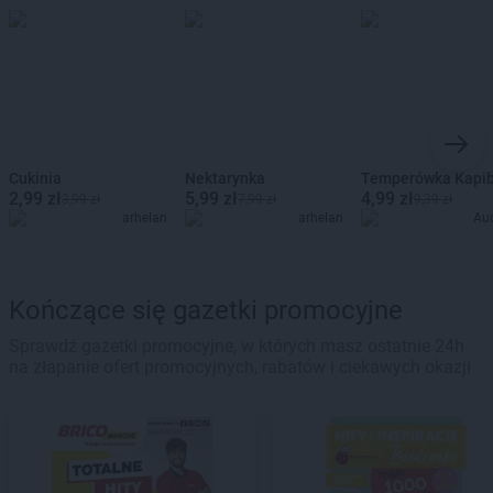
Cukinia
Nektarynka
Temperówka Kapi
2,99 zł
5,99 zł
4,99 zł
3,99 zł
7,99 zł
9,39 zł
arhelan
arhelan
Au
Kończące się gazetki promocyjne
Sprawdź gazetki promocyjne, w których masz ostatnie 24h
na złapanie ofert promocyjnych, rabatów i ciekawych okazji