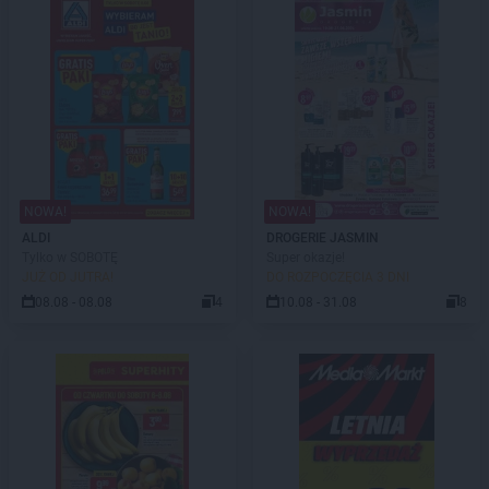
NOWA!
NOWA!
ALDI
DROGERIE JASMIN
Tylko w SOBOTĘ
Super okazje!
JUŻ OD JUTRA!
DO ROZPOCZĘCIA 3 DNI
08.08 - 08.08
4
10.08 - 31.08
8