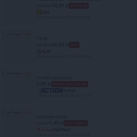
14,99 zł
24,80 zł
39% taniej
LIDL
Oferta ważna od 07.08 do 08.08
Trend:
2589
Trend: 2589
Persil
16,99 zł
34,99 zł
-51%
ALDI
Oferta ważna od 05.08 do 08.08
Trend:
2456
Trend: 2456
środek czyszczący
5,99 zł
Niższa cena z 30 dni
Action
Oferta ważna od 05.08 do 11.08
Trend:
2453
Trend: 2453
marchew młoda
1,49 zł
3,99 zł
62% TANIEJ!
Kaufland
Oferta ważna od 06.08 do 08.08