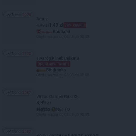
Trend:
2978
Trend: 2978
Arbuz
1,49 zł
4,99 zł
70% TANIEJ
Kaufland
Oferta ważna od 06.08 do 08.08
Trend:
2723
Trend: 2723
Twaróg Klinek Delikate
DRUGI 40% TANIEJ
Biedronka
Oferta ważna od 03.08 do 08.08
Trend:
2687
Trend: 2687
Wrzos Garden Girls XL
8,99 zł
NETTO
Oferta ważna od 03.08 do 08.08
Trend:
2683
Trend: 2683
Polski kurczak – filety z piersi, XXL