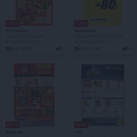
NOWA!
NOWA!
POLOmarket
Media Markt
Super HITY na weekend
Lednia WYPRZEDAŻ do -80%!!
DO KOŃCA 1 DZIEŃ
AKTUALNA GAZETKA
06.08 - 08.08
4
06.08 - 23.08
15
NOWA!
NOWA!
Biedronka
LIDL