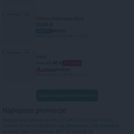
Trend:
2387
Trend: 2387
Piżama dziewczęca Stitch
35,00 zł
PEPCO
Oferta ważna od 06.08 do 12.08
Trend:
2380
Trend: 2380
Arbuz
1,48 zł
2,99 zł
50% taniej
Auchan
Oferta ważna od 06.08 do 12.08
Zobacz wszystkie hity dnia
Najlepsze promocje
Najlepsze promocje w dniu 07.08.2026, które możesz
znaleźć w takich sklepach jak
Biedronka
,
Lidl
,
Kaufland
,
Auchan
,
Dino
,
Carrefour
,
NETTO
oraz
ALDI