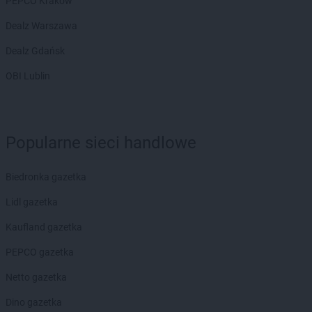
PEPCO Kraków
Dealz Warszawa
Dealz Gdańsk
OBI Lublin
Popularne sieci handlowe
Biedronka gazetka
Lidl gazetka
Kaufland gazetka
PEPCO gazetka
Netto gazetka
Dino gazetka