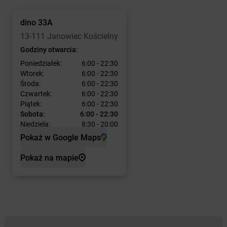
dino
33A
13-111 Janowiec Kościelny
Godziny otwarcia:
Poniedziałek:
6:00 - 22:30
Wtorek:
6:00 - 22:30
Środa:
6:00 - 22:30
Czwartek:
6:00 - 22:30
Piątek:
6:00 - 22:30
Sobota:
6:00 - 22:30
Niedziela:
8:30 - 20:00
Pokaż w Google Maps
Pokaż na mapie