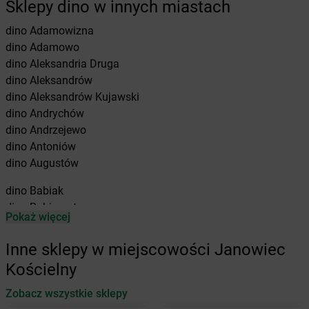
Sklepy dino w innych miastach
dino
Adamowizna
dino
Adamowo
dino
Aleksandria Druga
dino
Aleksandrów
dino
Aleksandrów Kujawski
dino
Andrychów
dino
Andrzejewo
dino
Antoniów
dino
Augustów
dino
Babiak
dino
Babimost
Pokaż więcej
dino
Baborów
dino
Baboszewo
Inne sklepy w miejscowości Janowiec
dino
Baćkowice
Kościelny
dino
Baczyna
dino
Bądkowo
Zobacz wszystkie sklepy
dino
Bądkowo Kościelne