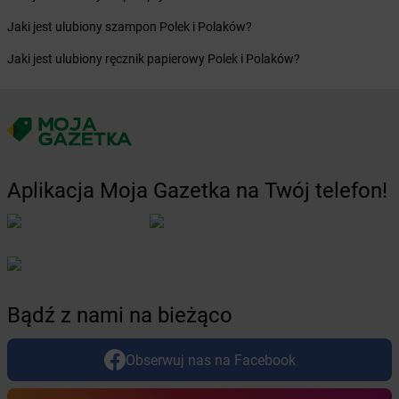
dino
Bolesławiec
dino
Bolewice
Jaki jest ulubiony szampon Polek i Polaków?
dino
Bolewicko
Jaki jest ulubiony ręcznik papierowy Polek i Polaków?
dino
Bolimów
dino
Bolków
dino
Bolszewo
dino
Boniewo
dino
Borawe
dino
Borek Strzeliński
Aplikacja Moja Gazetka na Twój telefon!
dino
Borek Wielkopolski
dino
Borkowo
dino
Borne Sulinowo
dino
Boronów
dino
Boroszów
dino
Borów
Bądź z nami na bieżąco
dino
Borowie
dino
Borówiec
Obserwuj nas na Facebook
dino
Boruja Kościelna
dino
Borysławice