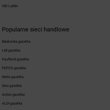
dino
Bieruń
OBI Lublin
dino
Bierutów
dino
Bierzglinek
dino
Bierzwienna Długa
dino
Bierzwnik
Popularne sieci handlowe
dino
Biesiekierz
dino
Bieżuń
Biedronka gazetka
dino
Bieżyń
dino
Bilcza
Lidl gazetka
dino
Biskupice
Kaufland gazetka
dino
Biskupice Ołoboczne
dino
Biskupiec
PEPCO gazetka
dino
Bisztynek
Netto gazetka
dino
Bławaty
dino
Błędów
Dino gazetka
dino
Bledzew
Action gazetka
dino
Blizno
dino
Bliżyn
ALDI gazetka
dino
Bobolice