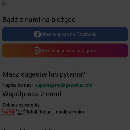
dino
Bolewicko
dino
Bolimów
dino
Bolków
Bądź z nami na bieżąco
dino
Bolszewo
dino
Boniewo
Obserwuj nas na Facebook
dino
Borawe
dino
Borek Strzeliński
dino
Borek Wielkopolski
Obserwuj nas na Instagram
dino
Borkowo
dino
Borne Sulinowo
dino
Boronów
Masz sugestie lub pytania?
dino
Boroszów
dino
Borów
Napisz do nas:
support@mojagazetka.com
dino
Borowie
Współpraca z nami
dino
Borówiec
Zobacz szczegóły
dino
Boruja Kościelna
Retail Radar – analiza rynku
dino
Borysławice
dino
Borzęcice
dino
Borzęciczki