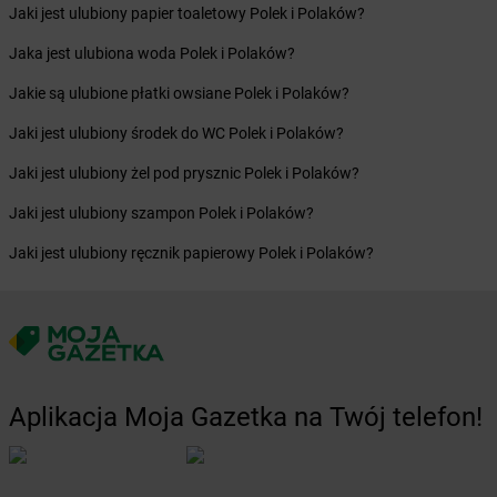
Jaki jest ulubiony papier toaletowy Polek i Polaków?
dino
Bobrówko
dino
Bobrownickie Pole
Jaka jest ulubiona woda Polek i Polaków?
dino
Bobrowniki Wielkie
Jakie są ulubione płatki owsiane Polek i Polaków?
dino
Bobrowo
dino
Bobrzany
Jaki jest ulubiony środek do WC Polek i Polaków?
dino
Bodzewo
Jaki jest ulubiony żel pod prysznic Polek i Polaków?
dino
Bogatynia
dino
Bogucice
Jaki jest ulubiony szampon Polek i Polaków?
dino
Boguszów-Gorce
Jaki jest ulubiony ręcznik papierowy Polek i Polaków?
dino
Boguszyce
dino
Boguty-Żurawie
dino
Bojadła
dino
Bojano
dino
Bojszowy
dino
Bolesław
Aplikacja Moja Gazetka na Twój telefon!
dino
Bolesławice
dino
Bolesławiec
dino
Bolewice