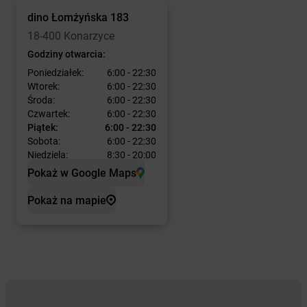
dino
Łomżyńska 183
18-400 Konarzyce
Godziny otwarcia:
Poniedziałek:
6:00 - 22:30
Wtorek:
6:00 - 22:30
Środa:
6:00 - 22:30
Czwartek:
6:00 - 22:30
Piątek:
6:00 - 22:30
Sobota:
6:00 - 22:30
Niedziela:
8:30 - 20:00
Pokaż w Google Maps
Pokaż na mapie