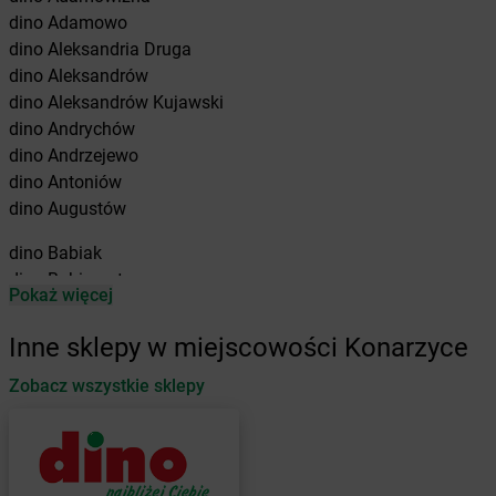
dino
Adamowo
dino
Aleksandria Druga
dino
Aleksandrów
dino
Aleksandrów Kujawski
dino
Andrychów
dino
Andrzejewo
dino
Antoniów
dino
Augustów
dino
Babiak
dino
Babimost
Pokaż więcej
dino
Baborów
dino
Baboszewo
Inne sklepy w miejscowości Konarzyce
dino
Baćkowice
dino
Zobacz wszystkie sklepy
Baczyna
dino
Bądkowo
dino
Bądkowo Kościelne
dino
Bąków
dino
Banie