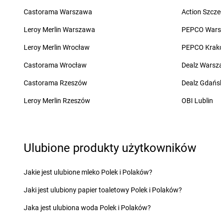
dino
Bestwina
dino
Błędów
Castorama Warszawa
Action Szcze
dino
Biadki
dino
Bledzew
dino
Biała
dino
Blizno
Leroy Merlin Warszawa
PEPCO War
dino
Biała Parcela
dino
Bliżyn
Leroy Merlin Wrocław
PEPCO Krak
dino
Biała Rawska
dino
Bobolice
Castorama Wrocław
Dealz Wars
dino
Cedynia
dino
Chobienia
Castorama Rzeszów
Dealz Gdańs
dino
Cekanowo
dino
Chobienice
dino
Cekcyn
dino
Choceń
Leroy Merlin Rzeszów
OBI Lublin
dino
Ceków
dino
Chocianów
dino
Cerekwica
dino
Chocicza
dino
Cerkwica
dino
Chociwel
dino
Cewice
dino
Chocz
Ulubione produkty użytkowników
dino
Chachalnia
dino
Chodel
dino
Chalin
dino
Chodkowo-Dział
Jakie jest ulubione mleko Polek i Polaków?
dino
Chałupki
dino
Chodzież
Jaki jest ulubiony papier toaletowy Polek i Polaków?
dino
Charbrowo
dino
Chojna
dino
Charzyno
dino
Chojnice
Jaka jest ulubiona woda Polek i Polaków?
dino
Chąśno
dino
Chojno