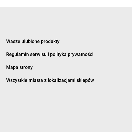
cin
dino
Czerwonka Szlachecka
yły
dino
Częstochowa
Bór
dino
Człopa
as
dino
Człuchów
dino
Czyczkowy
y
Wasze ulubione produkty
ice-Dziedzice
Regulamin serwisu i polityka prywatności
Mapa strony
owo
dino
Dygowo
Wszystkie miasta z lokalizacjami sklepów
o
dino
Dziadowa Kłoda
ów
dino
Działki Suskowolskie
o
dino
Działyń
i Młyn
dino
Dzierzgoń
o Pomorskie
dino
Dzierzgowo
dino
Dzierzkowice-Rynek
nko
dino
Dzierżoniów