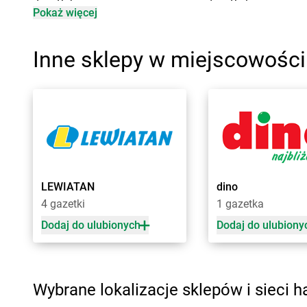
dino
Bąków
dino
Bielewo
Pokaż więcej
dino
Banie
dino
Bielice
dino
Baranów
dino
Bielsk
dino
Baranowo
dino
Bielsk Podlaski
Inne sklepy w miejscowości
dino
Barcin
dino
Bieniewice
dino
Barczewo
dino
Bieruń
dino
Barkowo
dino
Bierutów
dino
Barlinek
dino
Bierzglinek
dino
Bartniczka
dino
Bierzwienna Dł
dino
Baruchowo
dino
Bierzwnik
dino
Barwice
dino
Biesiekierz
dino
Będków
dino
Bieżuń
LEWIATAN
dino
dino
Bedlno
dino
Bieżyń
4 gazetki
1 gazetka
dino
Bełchatów
dino
Bilcza
Dodaj do ulubionych
Dodaj do ulubiony
dino
Bełchów
dino
Biskupice
dino
Bełdów
dino
Biskupice Ołob
dino
Belęcin
dino
Biskupiec
dino
Bełk
dino
Bisztynek
Wybrane lokalizacje sklepów i sieci 
dino
Benice
dino
Bławaty