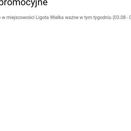
i promocyjne
 w miejscowości Ligota Wielka ważne w tym tygodniu (03.08 - 0