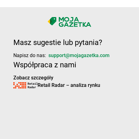
dino
Ciechów
dino
Czarno
dino
Ciecierzyce
dino
Czarnoż
dino
Ciekoty
dino
Czarny 
dino
Cielądz
dino
Czarnyl
dino
Cielcza
dino
Czarże
dino
Cienin Zaborny-Parcele
dino
Czastar
Masz sugestie lub pytania?
dino
Ciepłowody
dino
Czechow
Napisz do nas:
support@mojagazetka.com
dino
Cieszków
dino
Czechy
Współpraca z nami
Zobacz szczegóły
dino
Dobromierz
dino
Domin
Retail Radar – analiza rynku
dino
Dobroszyce
dino
Dopiew
dino
Dobryszyce
dino
Doruch
dino
Dobrzany
dino
Drawn
ga
dino
Dobrzejewice
dino
Drawsk
dino
Dobrzelów
dino
Drawsk
dino
Dobrzyca
dino
Dretyń
dino
Dobrzyków
dino
Drezde