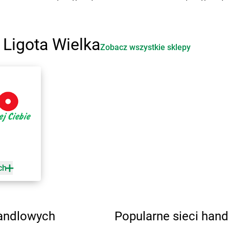
dino
Bogatynia
dino
Borzyt
dino
Bogucice
dino
Boszko
dino
Boguszów-Gorce
dino
Bożejo
dino
Boguszyce
dino
Bożnó
 Ligota Wielka
Zobacz wszystkie sklepy
dino
Boguty-Żurawie
dino
Branice
dino
Bojadła
dino
Branie
dino
Bojano
dino
Brańsz
dino
Bojszowy
dino
Braszo
uga
dino
Bolesław
dino
Bratian
dino
Bolesławice
dino
Brdów
dino
Bolesławiec
dino
Brochó
dino
Bolewice
dino
Brodni
dino
Bolewicko
dino
Brody
dino
Bolimów
dino
Brójce
ch
dino
Bolków
dino
Bronisz
oczne
dino
Bolszewo
dino
Bronow
dino
Boniewo
dino
Brunów
dino
Borawe
dino
Brusy
handlowych
Popularne sieci han
dino
Borek Strzeliński
dino
Brwinó