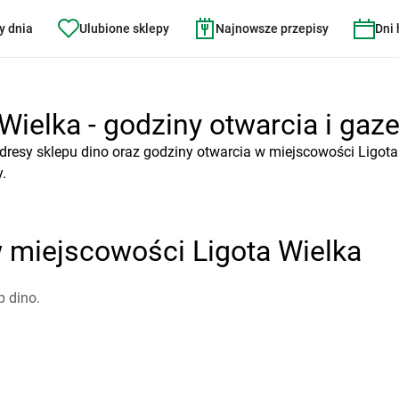
y dnia
Ulubione sklepy
Najnowsze przepisy
Dni
Wielka - godziny otwarcia i gaze
dresy sklepu dino oraz godziny otwarcia w miejscowości Ligota
.
w miejscowości Ligota Wielka
p dino.