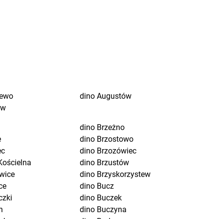
jewo
dino
Augustów
ów
dino
Brzeżno
e
dino
Brzostowo
ec
dino
Brzozówiec
Kościelna
dino
Brzustów
wice
dino
Brzyskorzystew
ce
dino
Bucz
czki
dino
Buczek
n
dino
Buczyna