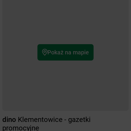
Pokaż na mapie
dino
Klementowice - gazetki
promocyjne