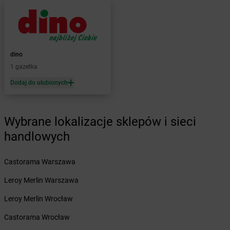
dino
Bąków
dino
Banie
dino
Baranów
dino
Baranowo
dino
dino
Barcin
1 gazetka
dino
Barczewo
Dodaj do ulubionych
dino
Barkowo
dino
Barlinek
dino
Bartniczka
Wybrane lokalizacje sklepów i sieci
dino
Baruchowo
dino
Barwice
handlowych
dino
Będków
dino
Bedlno
Castorama Warszawa
dino
Bełchatów
Leroy Merlin Warszawa
dino
Bełchów
dino
Bełdów
Leroy Merlin Wrocław
dino
Belęcin
Castorama Wrocław
dino
Bełk