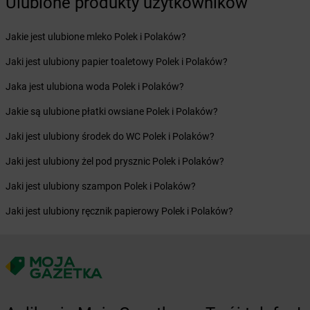
Ulubione produkty użytkowników
dino
Bobrek
dino
Bobrowice
Jakie jest ulubione mleko Polek i Polaków?
dino
Bobrówko
Jaki jest ulubiony papier toaletowy Polek i Polaków?
dino
Bobrownickie Pole
dino
Bobrowniki Wielkie
Jaka jest ulubiona woda Polek i Polaków?
dino
Bobrowo
Jakie są ulubione płatki owsiane Polek i Polaków?
dino
Bobrzany
dino
Bodzewo
Jaki jest ulubiony środek do WC Polek i Polaków?
dino
Bogatynia
Jaki jest ulubiony żel pod prysznic Polek i Polaków?
dino
Bogucice
dino
Boguszów-Gorce
Jaki jest ulubiony szampon Polek i Polaków?
dino
Boguszyce
Jaki jest ulubiony ręcznik papierowy Polek i Polaków?
dino
Boguty-Żurawie
dino
Bojadła
dino
Bojano
dino
Bojszowy
dino
Bolesław
dino
Bolesławice