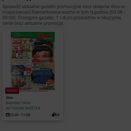
Sprawdź aktualne gazetki promocyjne sieci sklepów dino w
miejscowości Klementowice ważne w tym tygodniu (03.08 -
09.08). Dostępne gazetki: 1 i dużo produktów w okazyjnej
cenie oraz aktualne promocje.
NOWA!
dino
Najbliżej Ciebie
AKTUALNA GAZETKA
05.08 - 11.08
68