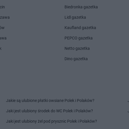
dino
Borek Wielkopolski
dino
Brzeg
cin
Biedronka gazetka
dino
Borkowo
dino
Brześć 
dino
Borne Sulinowo
dino
Brzesz
szawa
Lidl gazetka
dino
Boronów
dino
Brzezin
ów
Kaufland gazetka
dino
Boroszów
dino
Brzeźni
zawa
PEPCO gazetka
dino
Chrząstowice
dino
Cieszy
k
Netto gazetka
dino
Chrząstowo
dino
Cieszy
dino
Chrzypsko Wielkie
dino
Cisek
Dino gazetka
dino
Chudoba
dino
Cisew
dino
Chwalęcice
dino
Cmolas
dino
Chwałkowo Kościelne
dino
Cybink
dino
Chybie
dino
Cychry
dino
Chynów
dino
Czajkó
ki
dino
Ciachcin
dino
Czaplin
Jakie są ulubione płatki owsiane Polek i Polaków?
dino
Ciążeń
dino
Czapur
Jaki jest ulubiony środek do WC Polek i Polaków?
dino
Ciechanowiec
dino
Czarna
dino
Ciechocin
dino
Czarna
Jaki jest ulubiony żel pod prysznic Polek i Polaków?
dino
Ciechocinek
dino
Czarnk