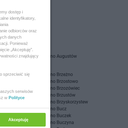
emy dostęp i
lne identyfikatory,
iania
anie odbiorców oraz
nych danych
kacji. Ponieważ
ięcie „Akceptuję”.
jewo
dino
Augustów
ywatności znajdujący
ów
dino
Brzeżno
o sprzeciwić się
e
dino
Brzostowo
ec
dino
Brzozówiec
 naszych serwisów
Kościelna
dino
Brzustów
esz w
Polityce
wice
dino
Brzyskorzystew
ce
dino
Bucz
czki
dino
Buczek
Akceptuję
n
dino
Buczyna