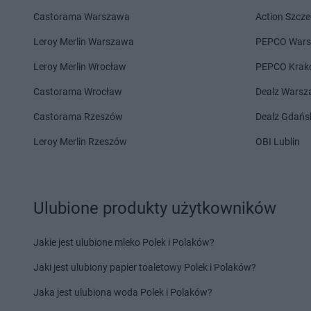
dino
Bestwina
dino
Błędów
Castorama Warszawa
Action Szcze
dino
Biadki
dino
Bledzew
dino
Biała
dino
Blizno
Leroy Merlin Warszawa
PEPCO War
dino
Biała Parcela
dino
Bliżyn
Leroy Merlin Wrocław
PEPCO Krak
dino
Biała Rawska
dino
Bobolice
Castorama Wrocław
Dealz Wars
dino
Cedynia
dino
Chobienia
Castorama Rzeszów
Dealz Gdańs
dino
Cekanowo
dino
Chobienice
dino
Cekcyn
dino
Choceń
Leroy Merlin Rzeszów
OBI Lublin
dino
Ceków
dino
Chocianów
dino
Cerekwica
dino
Chocicza
dino
Cerkwica
dino
Chociwel
dino
Cewice
dino
Chocz
Ulubione produkty użytkowników
dino
Chachalnia
dino
Chodel
dino
Chalin
dino
Chodkowo-Dział
Jakie jest ulubione mleko Polek i Polaków?
dino
Chałupki
dino
Chodzież
Jaki jest ulubiony papier toaletowy Polek i Polaków?
dino
Charbrowo
dino
Chojna
dino
Charzyno
dino
Chojnice
Jaka jest ulubiona woda Polek i Polaków?
dino
Chąśno
dino
Chojno