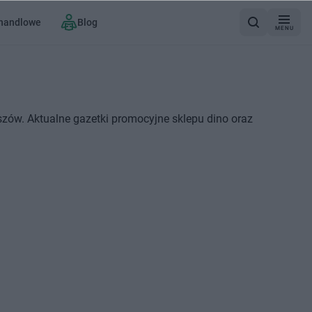
 handlowe
Blog
MENU
i
szów. Aktualne gazetki promocyjne sklepu dino oraz