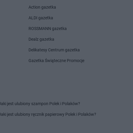
dino
Bytom Odrzański
Action gazetka
Kujawski
dino
Bytoń
cze
dino
Bytyń
ALDI gazetka
y
ROSSMANN gazetka
o
Dealz gazetka
n
dino
Czekanów
Delikatesy Centrum gazetka
ny
dino
Czempiń
dino
Czermin
Gazetka Świąteczne Promocje
dino
Czernica
dino
Czerniejewo
a
dino
Czerniewice
dino
Czernina
w
dino
Czersk
ek
dino
Czerwieńsk
Jaki jest ulubiony szampon Polek i Polaków?
y
dino
Czerwin
Jaki jest ulubiony ręcznik papierowy Polek i Polaków?
 Dąbrówka
dino
Czerwińsk nad Wisłą
 Woda
dino
Czerwionka-Leszczyny
ów
dino
Czerwona Woda