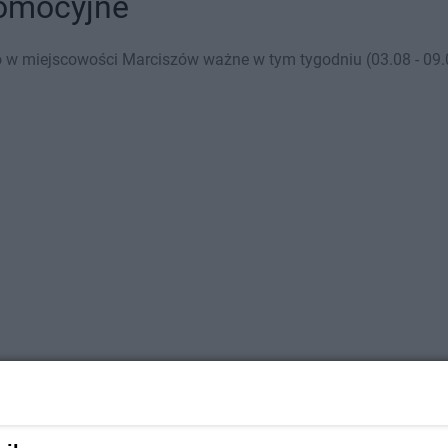
romocyjne
 w miejscowości Marciszów ważne w tym tygodniu (03.08 - 09.0