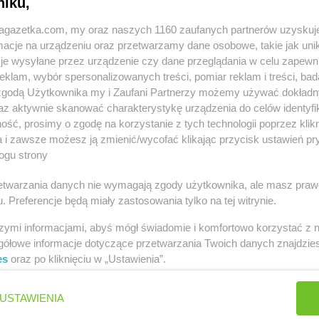
niku,
jagazetka.com, my oraz naszych 1160 zaufanych partnerów uzyskuj
cje na urządzeniu oraz przetwarzamy dane osobowe, takie jak unika
je wysyłane przez urządzenie czy dane przeglądania w celu zapewn
klam, wybór spersonalizowanych treści, pomiar reklam i treści, bad
 zgodą Użytkownika my i Zaufani Partnerzy możemy używać dokład
ach
az aktywnie skanować charakterystykę urządzenia do celów identyfi
ść, prosimy o zgodę na korzystanie z tych technologii poprzez klikn
uga
dino
Aleksandrów Kujawski
dino
Andrze
a i zawsze możesz ją zmienić/wycofać klikając przycisk ustawień pr
ogu strony
dino
Andrychów
dino
Antoni
dino
Bobrek
dino
Borów
rzetwarzania danych nie wymagają zgody użytkownika, ale masz praw
. Preferencje będą miały zastosowania tylko na tej witrynie.
dino
Bobrowice
dino
Borowi
dino
Bobrówko
dino
Borówi
szymi informacjami, abyś mógł świadomie i komfortowo korzystać z
dino
Bobrownickie Pole
dino
Boruja 
gółowe informacje dotyczące przetwarzania Twoich danych znajdzi
dino
Bobrowniki Wielkie
dino
Borysła
es
oraz po kliknięciu w „Ustawienia”.
dino
Bobrowo
dino
Borzęci
dino
Bobrzany
dino
Borzęci
USTAWIENIA
dino
Bodzewo
dino
Borzęci