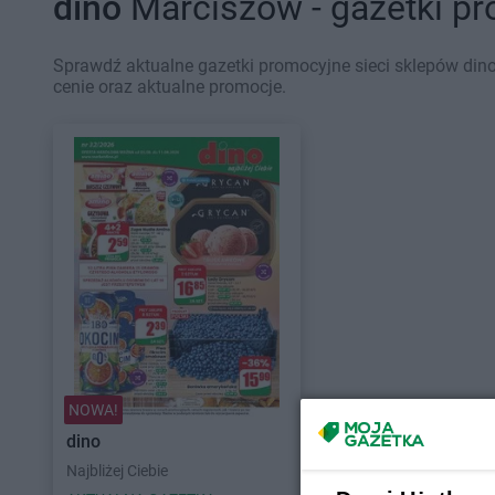
dino
Marciszów - gazetki p
Sprawdź aktualne gazetki promocyjne sieci sklepów dino
cenie oraz aktualne promocje.
NOWA!
dino
Najbliżej Ciebie