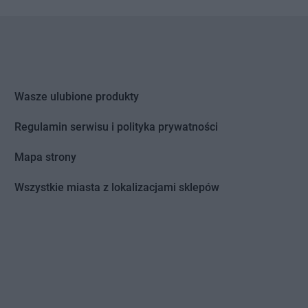
cin
dino
Czerwonka Szlachecka
yły
dino
Częstochowa
Bór
dino
Człopa
as
dino
Człuchów
dino
Czyczkowy
y
Wasze ulubione produkty
ice-Dziedzice
Regulamin serwisu i polityka prywatności
Mapa strony
owo
dino
Dygowo
Wszystkie miasta z lokalizacjami sklepów
o
dino
Dziadowa Kłoda
ów
dino
Działki Suskowolskie
o
dino
Działyń
i Młyn
dino
Dzierzgoń
o Pomorskie
dino
Dzierzgowo
dino
Dzierzkowice-Rynek
nko
dino
Dzierżoniów