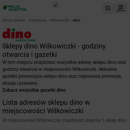
MENU
Strona główna
>
Lokalizacje
>
Wilkowiczki
>
dino
Sklepy dino Wilkowiczki - godziny
otwarcia i gazetki
W tym miejscu znajdziesz wszystkie adresy sklepu dino oraz
godziny otwarcia w miejscowości Wilkowiczki. Aktualne
gazetki promocyjne sklepu dino oraz najnowsze promocje,
okazje i przeceny.
Zobacz wszystkie gazetki dino
Lista adresów sklepu dino w
miejscowości Wilkowiczki
W miejscowości Wilkowiczki znajdziesz obecnie 1 sklep dino.