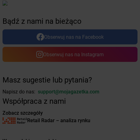
dino
Bolewicko
dino
Bolimów
dino
Bolków
Bądź z nami na bieżąco
dino
Bolszewo
dino
Boniewo
Obserwuj nas na Facebook
dino
Borawe
dino
Borek Strzeliński
dino
Borek Wielkopolski
Obserwuj nas na Instagram
dino
Borkowo
dino
Borne Sulinowo
dino
Boronów
Masz sugestie lub pytania?
dino
Boroszów
dino
Borów
Napisz do nas:
support@mojagazetka.com
dino
Borowie
Współpraca z nami
dino
Borówiec
Zobacz szczegóły
dino
Boruja Kościelna
Retail Radar – analiza rynku
dino
Borysławice
dino
Borzęcice
dino
Borzęciczki