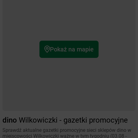
Pokaż na mapie
dino
Wilkowiczki - gazetki promocyjne
Sprawdź aktualne gazetki promocyjne sieci sklepów dino w
miejscowości Wilkowiczki ważne w tym tygodniu (03.08 -