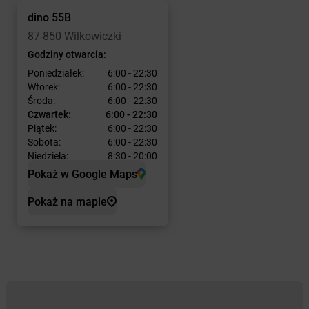
dino
55B
87-850 Wilkowiczki
Godziny otwarcia:
Poniedziałek:
6:00 - 22:30
Wtorek:
6:00 - 22:30
Środa:
6:00 - 22:30
Czwartek:
6:00 - 22:30
Piątek:
6:00 - 22:30
Sobota:
6:00 - 22:30
Niedziela:
8:30 - 20:00
Pokaż w Google Maps
Pokaż na mapie