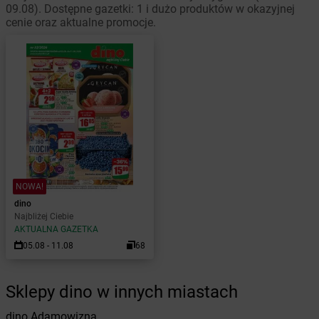
09.08). Dostępne gazetki: 1 i dużo produktów w okazyjnej
cenie oraz aktualne promocje.
NOWA!
dino
Najbliżej Ciebie
AKTUALNA GAZETKA
05.08 - 11.08
68
Sklepy dino w innych miastach
dino
Adamowizna