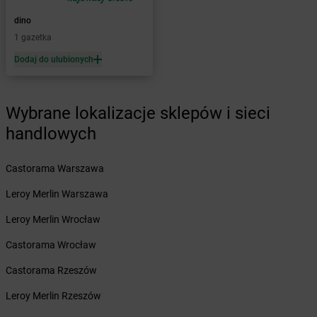
dino
Baranów
dino
dino
Baranowo
1 gazetka
dino
Barcin
Dodaj do ulubionych
dino
Barczewo
dino
Barkowo
dino
Barlinek
Wybrane lokalizacje sklepów i sieci
dino
Bartniczka
handlowych
dino
Baruchowo
dino
Barwice
dino
Będków
Castorama Warszawa
dino
Bedlno
Leroy Merlin Warszawa
dino
Bełchatów
dino
Bełchów
Leroy Merlin Wrocław
dino
Bełdów
Castorama Wrocław
dino
Belęcin
dino
Bełk
Castorama Rzeszów
dino
Benice
Leroy Merlin Rzeszów
dino
Bestwina