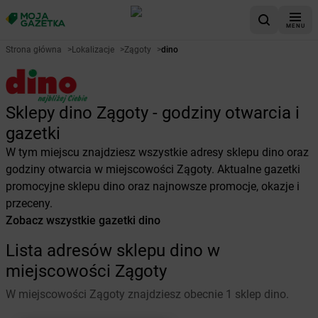
MENU
Strona główna
>
Lokalizacje
>
Zągoty
>
dino
Sklepy dino Zągoty - godziny otwarcia i
gazetki
W tym miejscu znajdziesz wszystkie adresy sklepu dino oraz
godziny otwarcia w miejscowości Zągoty. Aktualne gazetki
promocyjne sklepu dino oraz najnowsze promocje, okazje i
przeceny.
Zobacz wszystkie gazetki dino
Lista adresów sklepu dino w
miejscowości Zągoty
W miejscowości Zągoty znajdziesz obecnie 1 sklep dino.