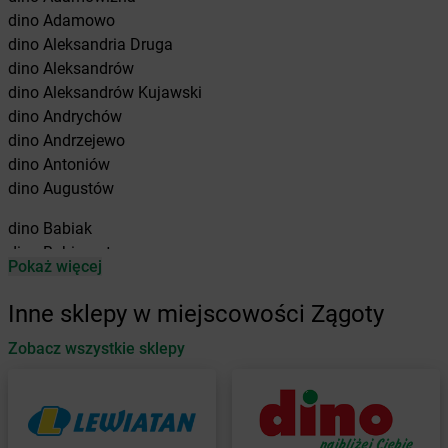
dino
Adamowo
dino
Aleksandria Druga
dino
Aleksandrów
dino
Aleksandrów Kujawski
dino
Andrychów
dino
Andrzejewo
dino
Antoniów
dino
Augustów
dino
Babiak
dino
Babimost
Pokaż więcej
dino
Baborów
dino
Baboszewo
Inne sklepy w miejscowości Zągoty
dino
Baćkowice
dino
Zobacz wszystkie sklepy
Baczyna
dino
Bądkowo
dino
Bądkowo Kościelne
dino
Bąków
dino
Banie