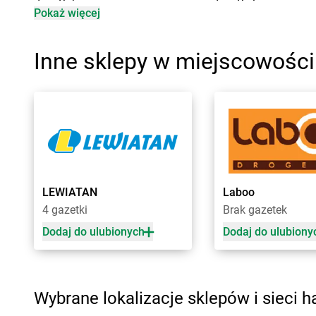
dino
Bąków
dino
Bielewo
Pokaż więcej
dino
Banie
dino
Bielice
dino
Baranów
dino
Bielsk
dino
Baranowo
dino
Bielsk Podlaski
Inne sklepy w miejscowośc
dino
Barcin
dino
Bieniewice
dino
Barczewo
dino
Bieruń
dino
Barkowo
dino
Bierutów
dino
Barlinek
dino
Bierzglinek
dino
Bartniczka
dino
Bierzwienna Dł
dino
Baruchowo
dino
Bierzwnik
dino
Barwice
dino
Biesiekierz
dino
Będków
dino
Bieżuń
LEWIATAN
Laboo
dino
Bedlno
dino
Bieżyń
4 gazetki
Brak gazetek
dino
Bełchatów
dino
Bilcza
Dodaj do ulubionych
Dodaj do ulubiony
dino
Bełchów
dino
Biskupice
dino
Bełdów
dino
Biskupice Ołob
dino
Belęcin
dino
Biskupiec
dino
Bełk
dino
Bisztynek
Wybrane lokalizacje sklepów i sieci 
dino
Benice
dino
Bławaty