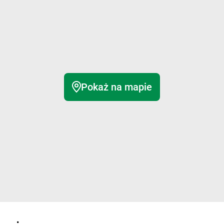
Pokaż na mapie