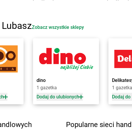
dino
Bogatynia
dino
Borzyt
dino
Bogucice
dino
Boszko
dino
Boguszów-Gorce
dino
Bożejo
dino
Boguszyce
dino
Bożnó
i Lubasz
Zobacz wszystkie sklepy
dino
Boguty-Żurawie
dino
Branice
dino
Bojadła
dino
Branie
dino
Bojano
dino
Brańsz
dino
Bojszowy
dino
Braszo
uga
dino
Bolesław
dino
Bratian
dino
Bolesławice
dino
Brdów
dino
Bolesławiec
dino
Brochó
dino
Bolewice
dino
Brodni
dino
Delikate
dino
Bolewicko
dino
Brody
1 gazetka
1 gazetk
dino
Bolimów
dino
Brójce
ch
Dodaj do ulubionych
Dodaj do
dino
Bolków
dino
Bronisz
oczne
dino
Bolszewo
dino
Bronow
dino
Boniewo
dino
Brunów
dino
Borawe
dino
Brusy
handlowych
Popularne sieci han
dino
Borek Strzeliński
dino
Brwinó