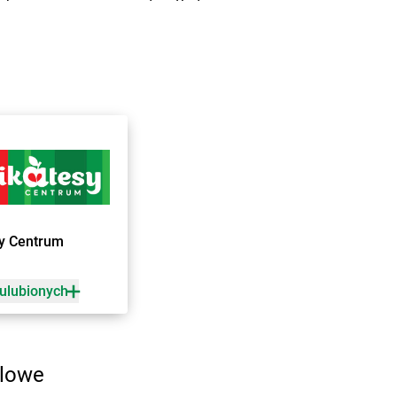
uchom
dino
Budowo
wo-Letnisko
dino
Budzisław Kościelny
wice
dino
Budziszewice
w
dino
Budzów
dino
Budzyń
wo
dino
Bukowice
czyk
dino
Bukowiec
wice
dino
Bukówiec Górny
dino
Bukownica
dino
Bulkowo-Kolonia
w
dino
Burzenin
ca
dino
Busko-Zdrój
sy Centrum
dino
Bychlew
a
dino
Byczyna
 ulubionych
ewice
dino
Bydgoszcz
ice
dino
Bydlin
dino
Bysław
dino
Bytnica
dlowe
w
dino
Bytom