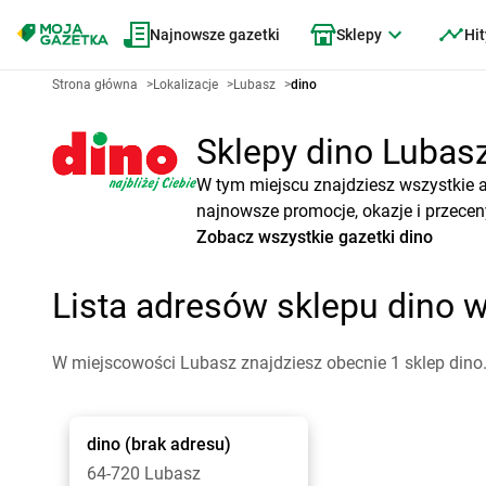
Najnowsze gazetki
Sklepy
Hit
Strona główna
>
Lokalizacje
>
Lubasz
>
dino
Sklepy dino Lubasz
W tym miejscu znajdziesz wszystkie a
najnowsze promocje, okazje i przecen
Zobacz wszystkie gazetki dino
Lista adresów sklepu dino 
W miejscowości Lubasz znajdziesz obecnie 1 sklep dino
dino
(brak adresu)
64-720 Lubasz