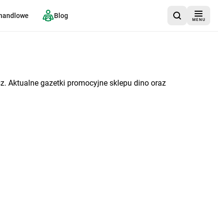
 handlowe
Blog
MENU
z. Aktualne gazetki promocyjne sklepu dino oraz