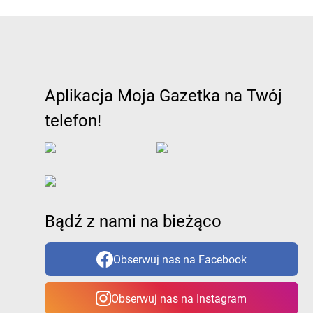
dino
Chechło
dino
Chojny
dino
Chęciny
dino
Chorzów
dino
Chełm Śląski
dino
Choszczno
dino
Chełmno
dino
Chotków
dino
Chełmsko Śląskie
dino
Chróścice
dino
Chełmża
dino
Chróstnik
Aplikacja Moja Gazetka na Twój
dino
Chludowo
dino
Chrzan
telefon!
dino
Chmielnik
dino
Chrzanów
dino
Ćmielów
dino
Dąbcze
dino
Dębno
dino
Dąbie
dino
Dębowa Łąka
dino
Dąbroszyn
dino
Debrzno
Bądź z nami na bieżąco
dino
Dąbrowa
dino
Deszczno
dino
Dąbrowa Biskupia
dino
Długa Wieś Dru
Obserwuj nas na Facebook
dino
Dąbrowa Chełmińska
dino
Długołęka
dino
Dąbrowa Górnicza
dino
Dłutów
Obserwuj nas na Instagram
dino
Dąbrowa Rzeczycka
dino
Dłużec