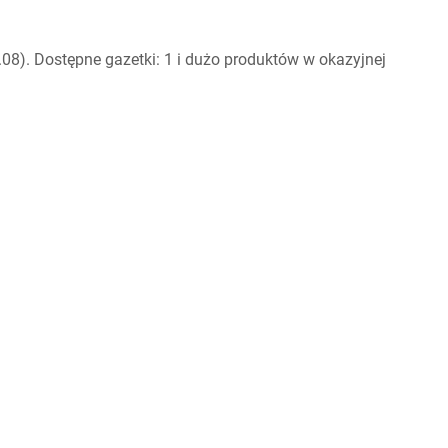
08). Dostępne gazetki: 1 i dużo produktów w okazyjnej