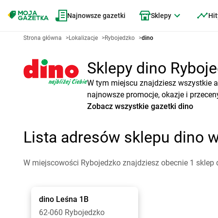
Najnowsze gazetki
Sklepy
Hit
Strona główna
>
Lokalizacje
>
Rybojedzko
>
dino
Sklepy dino Ryboje
W tym miejscu znajdziesz wszystkie a
najnowsze promocje, okazje i przecen
Zobacz wszystkie gazetki dino
Lista adresów sklepu dino 
W miejscowości Rybojedzko znajdziesz obecnie 1 sklep 
dino
Leśna 1B
62-060 Rybojedzko