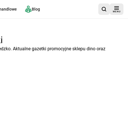
 handlowe
Blog
MENU
i
dzko. Aktualne gazetki promocyjne sklepu dino oraz