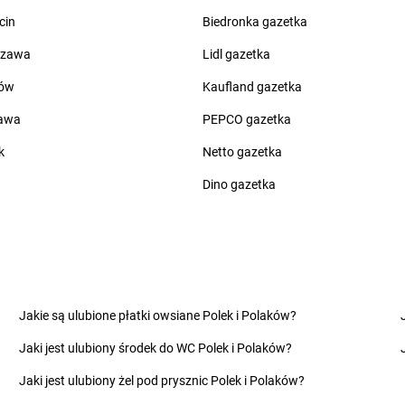
dino
Borek Wielkopolski
dino
Brzeg
cin
Biedronka gazetka
dino
Borkowo
dino
Brześć 
dino
Borne Sulinowo
dino
Brzesz
szawa
Lidl gazetka
dino
Boronów
dino
Brzezin
ów
Kaufland gazetka
dino
Boroszów
dino
Brzeźni
zawa
PEPCO gazetka
dino
Chrząstowice
dino
Cieszy
k
Netto gazetka
dino
Chrząstowo
dino
Cieszy
dino
Chrzypsko Wielkie
dino
Cisek
Dino gazetka
dino
Chudoba
dino
Cisew
dino
Chwalęcice
dino
Cmolas
dino
Chwałkowo Kościelne
dino
Cybink
dino
Chybie
dino
Cychry
dino
Chynów
dino
Czajkó
ki
dino
Ciachcin
dino
Czaplin
Jakie są ulubione płatki owsiane Polek i Polaków?
dino
Ciążeń
dino
Czapur
Jaki jest ulubiony środek do WC Polek i Polaków?
dino
Ciechanowiec
dino
Czarna
dino
Ciechocin
dino
Czarna
Jaki jest ulubiony żel pod prysznic Polek i Polaków?
dino
Ciechocinek
dino
Czarnk