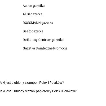
dino
Bytom Odrzański
Action gazetka
Kujawski
dino
Bytoń
cze
dino
Bytyń
ALDI gazetka
y
ROSSMANN gazetka
o
Dealz gazetka
n
dino
Czekanów
Delikatesy Centrum gazetka
ny
dino
Czempiń
dino
Czermin
Gazetka Świąteczne Promocje
dino
Czernica
dino
Czerniejewo
a
dino
Czerniewice
dino
Czernina
w
dino
Czersk
ek
dino
Czerwieńsk
Jaki jest ulubiony szampon Polek i Polaków?
y
dino
Czerwin
Jaki jest ulubiony ręcznik papierowy Polek i Polaków?
 Dąbrówka
dino
Czerwińsk nad Wisłą
 Woda
dino
Czerwionka-Leszczyny
ów
dino
Czerwona Woda