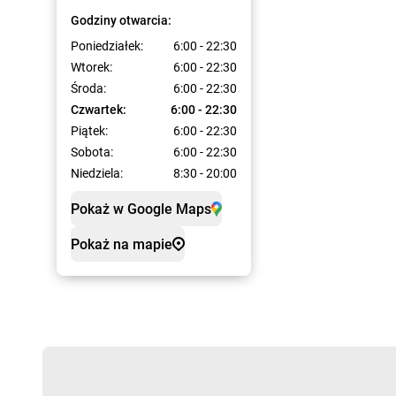
Godziny otwarcia:
Poniedziałek:
6:00 - 22:30
Wtorek:
6:00 - 22:30
Środa:
6:00 - 22:30
Czwartek:
6:00 - 22:30
Piątek:
6:00 - 22:30
Sobota:
6:00 - 22:30
Niedziela:
8:30 - 20:00
Pokaż w Google Maps
Pokaż na mapie