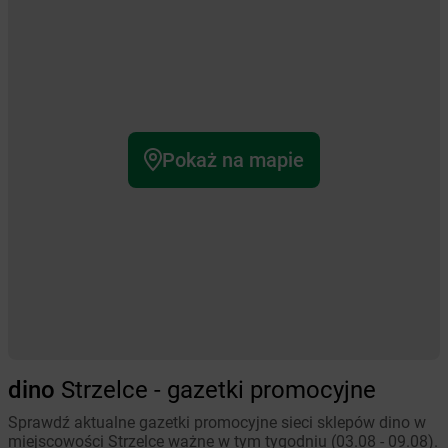
Pokaż na mapie
dino
Strzelce - gazetki promocyjne
Sprawdź aktualne gazetki promocyjne sieci sklepów dino w
miejscowości Strzelce ważne w tym tygodniu (03.08 - 09.08).