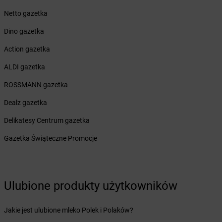
dino
Bierzglinek
Netto gazetka
dino
Bierzwienna Długa
dino
Bierzwnik
Dino gazetka
dino
Biesiekierz
Action gazetka
dino
Bieżuń
dino
Bieżyń
ALDI gazetka
dino
Bilcza
ROSSMANN gazetka
dino
Biskupice
dino
Biskupice Ołoboczne
Dealz gazetka
dino
Biskupiec
Delikatesy Centrum gazetka
dino
Bisztynek
dino
Bławaty
Gazetka Świąteczne Promocje
dino
Błędów
dino
Bledzew
dino
Blizno
Ulubione produkty użytkowników
dino
Bliżyn
dino
Bobolice
dino
Bobrek
Jakie jest ulubione mleko Polek i Polaków?
dino
Bobrowice