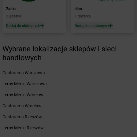
dino
Baranów
Żabka
dino
dino
Baranowo
2 gazetki
1 gazetka
dino
Barcin
Dodaj do ulubionych
Dodaj do ulubionych
dino
Barczewo
dino
Barkowo
dino
Barlinek
Wybrane lokalizacje sklepów i sieci
dino
Bartniczka
handlowych
dino
Baruchowo
dino
Barwice
dino
Będków
Castorama Warszawa
dino
Bedlno
Leroy Merlin Warszawa
dino
Bełchatów
dino
Bełchów
Leroy Merlin Wrocław
dino
Bełdów
Castorama Wrocław
dino
Belęcin
dino
Bełk
Castorama Rzeszów
dino
Benice
Leroy Merlin Rzeszów
dino
Bestwina