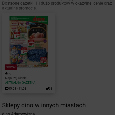
Dostępne gazetki: 1 i dużo produktów w okazyjnej cenie oraz
aktualne promocje.
NOWA!
dino
Najbliżej Ciebie
AKTUALNA GAZETKA
05.08 - 11.08
68
Sklepy dino w innych miastach
dino
Adamowizna