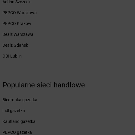
dino
Biadki
Action Szczecin
dino
Biała
PEPCO Warszawa
dino
Biała Parcela
dino
Biała Rawska
PEPCO Kraków
dino
Białaczów
Dealz Warszawa
dino
Białogard
dino
Białuń
Dealz Gdańsk
dino
Białynin
OBI Lublin
dino
Biedrusko
dino
Bielawa
dino
Bielawy
dino
Bielcza
Popularne sieci handlowe
dino
Bielewo
dino
Bielice
Biedronka gazetka
dino
Bielsk
dino
Bielsk Podlaski
Lidl gazetka
dino
Bieniewice
Kaufland gazetka
dino
Bieruń
dino
Bierutów
PEPCO gazetka